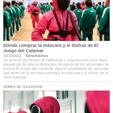
Dónde comprar la máscara y el disfraz de El
Juego del Calamar
15/10/2021
SerieAdictos
Se acercan las fiestas de Halloween y seguramente se te haya
pasado por la cabeza disfrazarte de alguno de los personajes de
la serie El Juego del Caclamar. Aquí te enseñamos las opciones
que tienes en la red para conseguir la máscara y el disfraz de la
serie a tiempo.
SERIES DE TELEVISIÓN