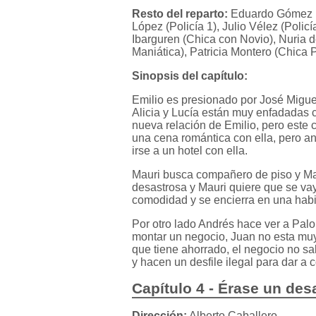
Resto del reparto:
Eduardo Gómez (M
López (Policía 1), Julio Vélez (Polic
Ibarguren (Chica con Novio), Nuria 
Maniática), Patricia Montero (Chica
Sinopsis del capítulo:
Emilio es presionado por José Migue
Alicia y Lucía están muy enfadadas 
nueva relación de Emilio, pero este
una cena romántica con ella, pero an
irse a un hotel con ella.
Mauri busca compañero de piso y Mar
desastrosa y Mauri quiere que se vay
comodidad y se encierra en una habit
Por otro lado Andrés hace ver a Pa
montar un negocio, Juan no esta mu
que tiene ahorrado, el negocio no s
y hacen un desfile ilegal para dar a
Capítulo 4 - Érase un des
Dirección:
Alberto Caballero