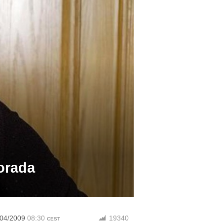
orada
/04/2009
08:30
19340
CEST