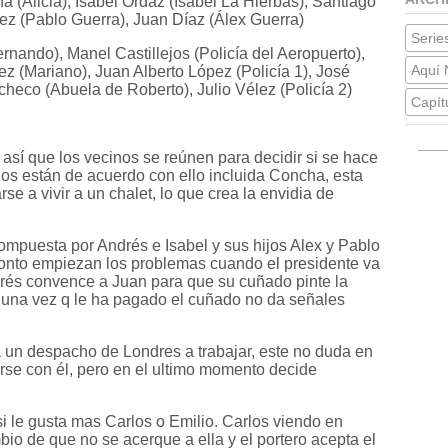
(Alicia), Isabel Ordaz (Isabel La Hierbas), Santiago
z (Pablo Guerra), Juan Díaz (Álex Guerra)
Series
rnando), Manel Castillejos (Policía del Aeropuerto),
Aquí 
z (Mariano), Juan Alberto López (Policía 1), José
heco (Abuela de Roberto), Julio Vélez (Policía 2)
Capít
a, así que los vecinos se reúnen para decidir si se hace
s están de acuerdo con ello incluida Concha, esta
e a vivir a un chalet, lo que crea la envidia de
compuesta por Andrés e Isabel y sus hijos Alex y Pablo
onto empiezan los problemas cuando el presidente va
drés convence a Juan para que su cuñado pinte la
 una vez q le ha pagado el cuñado no da señales
a un despacho de Londres a trabajar, este no duda en
 irse con él, pero en el ultimo momento decide
si le gusta mas Carlos o Emilio. Carlos viendo en
mbio de que no se acerque a ella y el portero acepta el