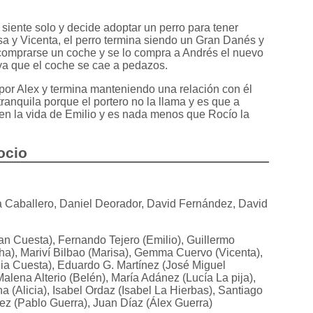
siente solo y decide adoptar un perro para tener
a y Vicenta, el perro termina siendo un Gran Danés y
comprarse un coche y se lo compra a Andrés el nuevo
 ya que el coche se cae a pedazos.
a por Alex y termina manteniendo una relación con él
tranquila porque el portero no la llama y es que a
n la vida de Emilio y es nada menos que Rocío la
ocio
a Caballero, Daniel Deorador, David Fernández, David
an Cuesta), Fernando Tejero (Emilio), Guillermo
a), Mariví Bilbao (Marisa), Gemma Cuervo (Vicenta),
alia Cuesta), Eduardo G. Martínez (José Miguel
lena Alterio (Belén), María Adánez (Lucía La pija),
(Alicia), Isabel Ordaz (Isabel La Hierbas), Santiago
z (Pablo Guerra), Juan Díaz (Álex Guerra)