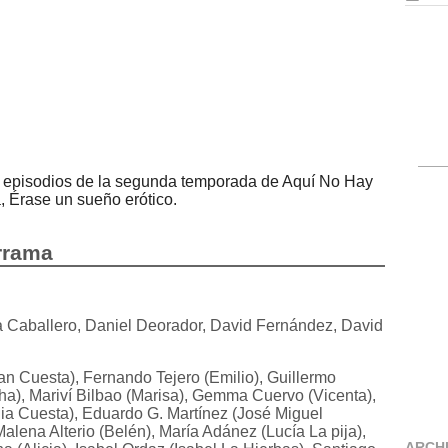
os episodios de la segunda temporada de Aquí No Hay
 Érase un sueño erótico.
errama
a Caballero, Daniel Deorador, David Fernández, David
an Cuesta), Fernando Tejero (Emilio), Guillermo
a), Mariví Bilbao (Marisa), Gemma Cuervo (Vicenta),
alia Cuesta), Eduardo G. Martínez (José Miguel
lena Alterio (Belén), María Adánez (Lucía La pija),
ARCH