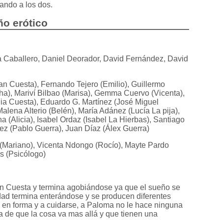
jando a los dos.
ño erótico
a Caballero, Daniel Deorador, David Fernández, David
an Cuesta), Fernando Tejero (Emilio), Guillermo
a), Mariví Bilbao (Marisa), Gemma Cuervo (Vicenta),
alia Cuesta), Eduardo G. Martínez (José Miguel
lena Alterio (Belén), María Adánez (Lucía La pija),
(Alicia), Isabel Ordaz (Isabel La Hierbas), Santiago
z (Pablo Guerra), Juan Díaz (Álex Guerra)
Mariano), Vicenta Ndongo (Rocío), Mayte Pardo
s (Psicólogo)
an Cuesta y termina agobiándose ya que el sueño se
dad termina enterándose y se producen diferentes
en forma y a cuidarse, a Paloma no le hace ninguna
a de que la cosa va mas allá y que tienen una