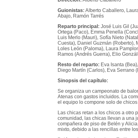
Guionistas:
Alberto Caballero, Laur
Abajo, Ramón Tarrés
Reparto principal:
José Luis Gil (Ju
Ortega (Paco), Emma Penella (Conch
Luis Merlo (Mauri), Sofía Nieto (Nat
Cuesta), Daniel Guzmán (Roberto), Ma
Loles León (Paloma), Laura Pamplona 
Ramos (Andrés Guerra), Elio Gonzále
Resto del reparto:
Eva Isanta (Bea)
Diego Martín (Carlos), Eva Serrano (
Sinopsis del capítulo:
Se organiza un campeonato de balonc
Atenas con gastos incluidos. La comu
el equipo lo compone solo de chicos 
Las chicas retan a los chicos a otro 
comunidad, las chicas llevan a una 
compañera de piso de Belén y Alicia,
mixto, debido a las rencillas entre l