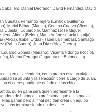
a Caballero, Daniel Deorador, David Fernández, David
an Cuesta), Fernando Tejero (Emilio), Guillermo
a), Mariví Bilbao (Marisa), Gemma Cuervo (Vicenta),
alia Cuesta), Eduardo G. Martínez (José Miguel
lena Alterio (Belén), María Adánez (Lucía La pija),
(Alicia), Isabel Ordaz (Isabel La Hierbas), Santiago
z (Pablo Guerra), Juan Díaz (Álex Guerra)
, Eduardo Gómez (Mariano), Vicenta Ndongo (Rocío),
Inés), Marina Ferragut (Jugadora de Baloncesto)
esto en el vecindario, como premio esta un viaje a
nidad se apunta y la selección corre a cargo de Juan,
con el correspondiente enfado de las chicas.
partido, quien gane será quien represente a la
jugadora de baloncesto profesional que es la nueva
 ellas ganan pero al final deciden crear un equipo
os vecinos termina siendo un desastre.