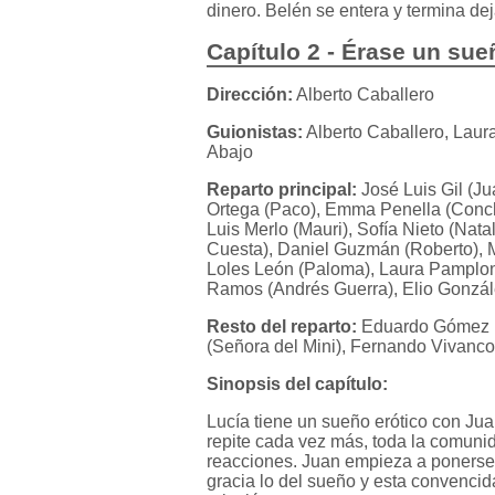
dinero. Belén se entera y termina de
Capítulo 2 - Érase un sue
Dirección:
Alberto Caballero
Guionistas:
Alberto Caballero, Laur
Abajo
Reparto principal:
José Luis Gil (Ju
Ortega (Paco), Emma Penella (Conch
Luis Merlo (Mauri), Sofía Nieto (Nat
Cuesta), Daniel Guzmán (Roberto), Ma
Loles León (Paloma), Laura Pamplona 
Ramos (Andrés Guerra), Elio Gonzále
Resto del reparto:
Eduardo Gómez (
(Señora del Mini), Fernando Vivanco
Sinopsis del capítulo:
Lucía tiene un sueño erótico con Ju
repite cada vez más, toda la comuni
reacciones. Juan empieza a ponerse 
gracia lo del sueño y esta convencid