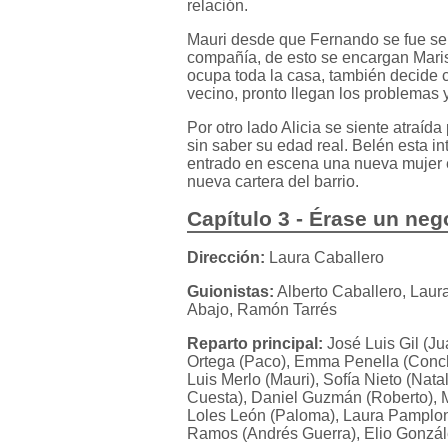
relación.
Mauri desde que Fernando se fue se 
compañía, de esto se encargan Maris
ocupa toda la casa, también decide 
vecino, pronto llegan los problemas
Por otro lado Alicia se siente atraíd
sin saber su edad real. Belén esta in
entrado en escena una nueva mujer e
nueva cartera del barrio.
Capítulo 3 - Érase un neg
Dirección:
Laura Caballero
Guionistas:
Alberto Caballero, Laur
Abajo, Ramón Tarrés
Reparto principal:
José Luis Gil (Ju
Ortega (Paco), Emma Penella (Conch
Luis Merlo (Mauri), Sofía Nieto (Nat
Cuesta), Daniel Guzmán (Roberto), Ma
Loles León (Paloma), Laura Pamplona 
Ramos (Andrés Guerra), Elio Gonzále