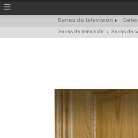
Series de televisión
Serie
Series de televisión
Series de misterio
Series de 