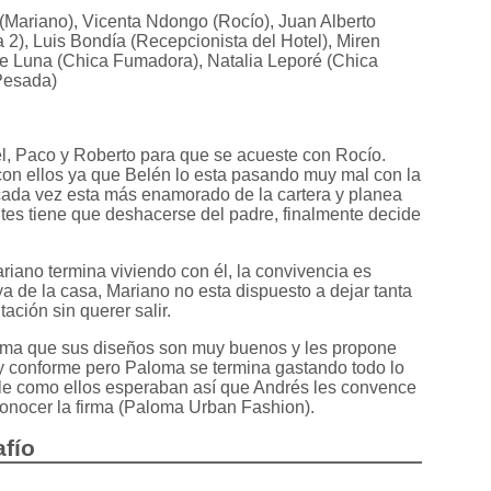
ariano), Vicenta Ndongo (Rocío), Juan Alberto
ía 2), Luis Bondía (Recepcionista del Hotel), Miren
de Luna (Chica Fumadora), Natalia Leporé (Chica
 Pesada)
l, Paco y Roberto para que se acueste con Rocío.
con ellos ya que Belén lo esta pasando muy mal con la
 cada vez esta más enamorado de la cartera y planea
tes tiene que deshacerse del padre, finalmente decide
iano termina viviendo con él, la convivencia es
a de la casa, Mariano no esta dispuesto a dejar tanta
ación sin querer salir.
loma que sus diseños son muy buenos y les propone
y conforme pero Paloma se termina gastando todo lo
ale como ellos esperaban así que Andrés les convence
 conocer la firma (Paloma Urban Fashion).
afío