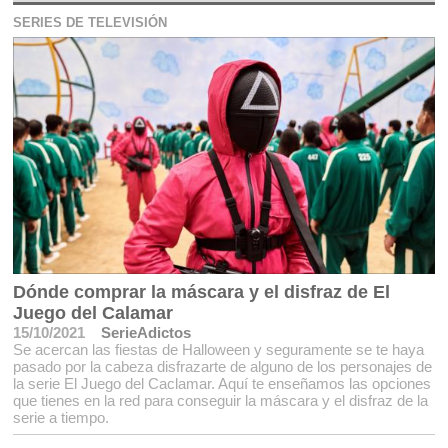
SERIES DE TELEVISIÓN
Dónde comprar la máscara y el disfraz de El
Juego del Calamar
15/10/2021
SerieAdictos
Se acercan las fiestas de Halloween y seguramente se te haya
pasado por la cabeza disfrazarte de alguno de los personajes de
la serie El Juego del Caclamar. Aquí te enseñamos las opciones
que tienes en la red para conseguir la máscara y el disfraz de la
serie a tiempo.