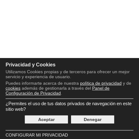
Privacidad y Cookies
Utilizamos Cookies propias y de terceros para ofrecer un mejor
servicio y experiencia de usuario.
Puedes informarte acerca de nuestra
política de privacidad
y de
cookies
además de gestionarla a través del
Panel de
Configuración de Privacidad
.
¿Permites el uso de tus datos privados de navegación en este
Copyright © 2016 - 2026
Aviso legal
sitio web?
Política de privacidad
Aceptar
Denegar
Política de cookies
Panel de Control de Privacidad
Contácto
CONFIGURAR MI PRIVACIDAD