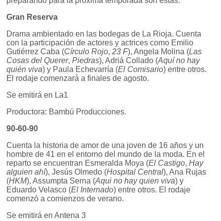
preparando para la próxima temporada son estas:
Gran Reserva
Drama ambientado en las bodegas de La Rioja. Cuenta
con la participación de actores y actrices como Emilio
Gutiérrez Caba (
Círculo Rojo
,
23 F
), Angela Molina (
Las
Cosas del Querer
,
Piedras
), Adriá Collado (
Aquí no hay
quién viva
) y Paula Echevarría (
El Comisario
) entre otros.
El rodaje comenzará a finales de agosto.
Se emitirá en La1
Productora: Bambú Producciones.
90-60-90
Cuenta la historia de amor de una joven de 16 años y un
hombre de 41 en el entorno del mundo de la moda. En el
reparto se encuentran Esmeralda Moya (
El Castigo
,
Hay
alguien ahí
), Jesús Olmedo (
Hospital Central
), Ana Rujas
(
HKM
), Assumpta Serna (
Aqui no hay quien viva
) y
Eduardo Velasco (
El Internado
) entre otros. El rodaje
comenzó a comienzos de verano.
Se emitirá en Antena 3