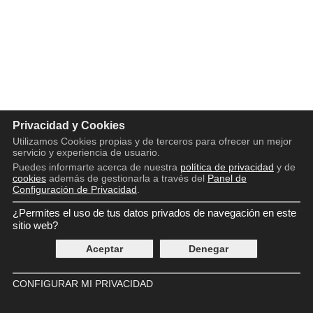
Privacidad y Cookies
Utilizamos Cookies propias y de terceros para ofrecer un mejor
servicio y experiencia de usuario.
Puedes informarte acerca de nuestra
política de privacidad
y de
cookies
además de gestionarla a través del
Panel de
Configuración de Privacidad
.
¿Permites el uso de tus datos privados de navegación en este
Copyright © 2016 - 2026
Aviso legal
sitio web?
Política de privacidad
Aceptar
Denegar
Política de cookies
Panel de Control de Privacidad
Contácto
CONFIGURAR MI PRIVACIDAD