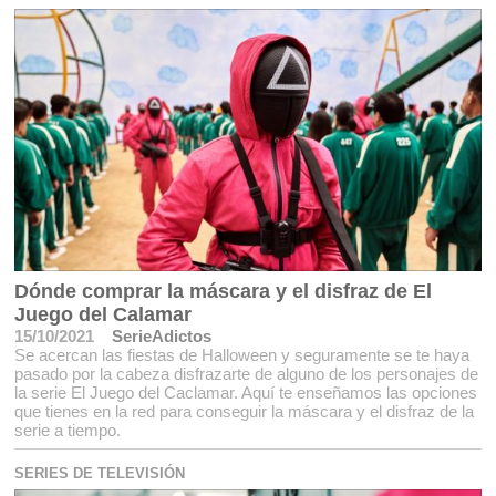
Dónde comprar la máscara y el disfraz de El
Juego del Calamar
15/10/2021
SerieAdictos
Se acercan las fiestas de Halloween y seguramente se te haya
pasado por la cabeza disfrazarte de alguno de los personajes de
la serie El Juego del Caclamar. Aquí te enseñamos las opciones
que tienes en la red para conseguir la máscara y el disfraz de la
serie a tiempo.
SERIES DE TELEVISIÓN