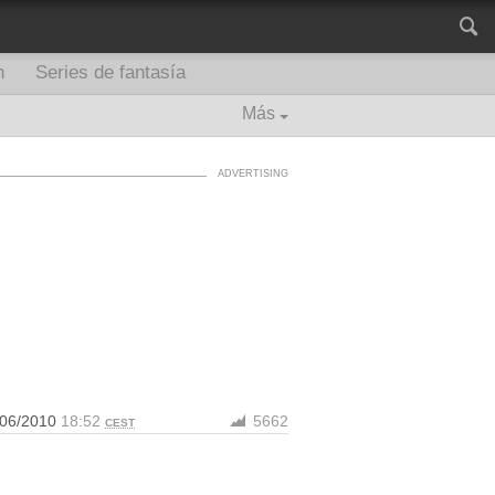
n
Series de fantasía
Más
/06/2010
18:52
5662
CEST