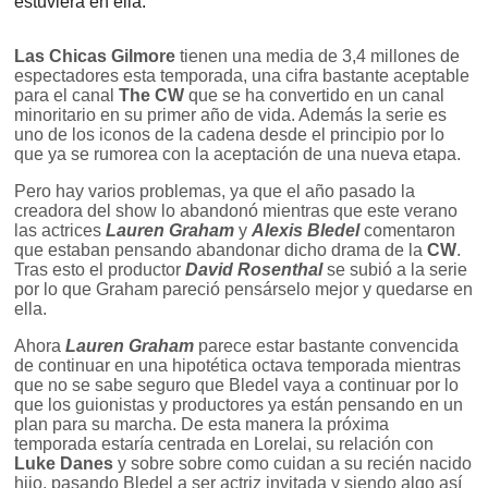
estuviera en ella.
Las Chicas Gilmore
tienen una media de 3,4 millones de
espectadores esta temporada, una cifra bastante aceptable
para el canal
The CW
que se ha convertido en un canal
minoritario en su primer año de vida. Además la serie es
uno de los iconos de la cadena desde el principio por lo
que ya se rumorea con la aceptación de una nueva etapa.
Pero hay varios problemas, ya que el año pasado la
creadora del show lo abandonó mientras que este verano
las actrices
Lauren Graham
y
Alexis Bledel
comentaron
que estaban pensando abandonar dicho drama de la
CW
.
Tras esto el productor
David Rosenthal
se subió a la serie
por lo que Graham pareció pensárselo mejor y quedarse en
ella.
Ahora
Lauren Graham
parece estar bastante convencida
de continuar en una hipotética octava temporada mientras
que no se sabe seguro que Bledel vaya a continuar por lo
que los guionistas y productores ya están pensando en un
plan para su marcha. De esta manera la próxima
temporada estaría centrada en Lorelai, su relación con
Luke Danes
y sobre sobre como cuidan a su recién nacido
hijo, pasando Bledel a ser actriz invitada y siendo algo así