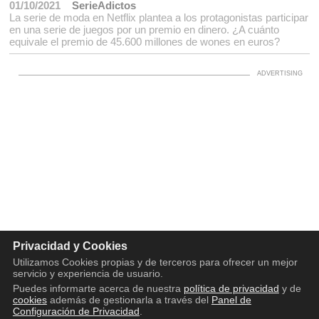
01/10/2021
SerieAdictos
La serie de moda en Netflix plantea a los protagonistas participar
en una serie de juegos por un premio en dinero. ¿A cuánto
equivale el premio de 45.600 millones de wones en euros?
Privacidad y Cookies
Utilizamos Cookies propias y de terceros para ofrecer un mejor
servicio y experiencia de usuario.
Puedes informarte acerca de nuestra
política de privacidad
y de
cookies
además de gestionarla a través del
Panel de
Configuración de Privacidad
.