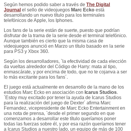
Según hemos podido saber a través de
The Digital
Journal
el sello de videojuegos
Marc Ecko
está
desarrollando un nuevo título para los terminales
telefónicos de Apple, los Iphones.
Los fans de la serie están de suerte, puesto que podrían
disfrutar de la trama de la serie desde el terminal telefónico.
Aunque también es cierto que la misma casa de
videojuegos anunció en Marzo un título basado en la serie
para PS3 y Xbox 360.
Según los desarrolladores, `la efectividad de cada elección
da vueltas alrededor del Código de Harry: mata al tipo,
enmascárate, y por encima de todo, que no te cojanva a ser
lo más excitante para los fans´.
El juego está actualmente en desarrollo de la mano de los
estudios Marc Ecko en asociación con
Icarus Studios
.
`Estoy muy excitado por tener la ayuda de Icarus Studios
para la realización del juego de Dexter´ afirma Marc
Fernandez, vicepresidente de Marc Ecko Entertainment en
una nota de prensa, `desde el primer segundo en que
comenzamos a desarrollar este título queríamos poner
todas las fuerzas sobre él, y por esa razón queríamos tener
a Icarus Studios a nuestro lado, un equipo de más de 100