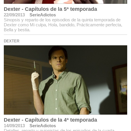
Dexter - Capítulos de la 5ª temporada
22/09/2013
SerieAdictos
Sinopsis y reparto de los episodios de la quinta temporada de
Dexter como Mi culpa, Hola, bandido, Prácticamente perfecta,
Bella y bestia.
DEXTER
Dexter - Capítulos de la 4ª temporada
14/09/2013
SerieAdictos
Detalles, reparto y guionistas de los episodios de la cuarta