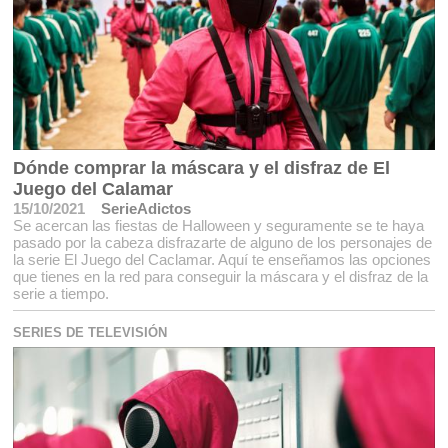
Dónde comprar la máscara y el disfraz de El
Juego del Calamar
15/10/2021
SerieAdictos
Se acercan las fiestas de Halloween y seguramente se te haya
pasado por la cabeza disfrazarte de alguno de los personajes de
la serie El Juego del Caclamar. Aquí te enseñamos las opciones
que tienes en la red para conseguir la máscara y el disfraz de la
serie a tiempo.
SERIES DE TELEVISIÓN