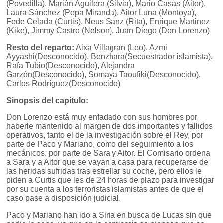
(Povedilla), Marián Aguilera (Silvia), Mario Casas (Aitor),
Laura Sánchez (Pepa Miranda), Aitor Luna (Montoya),
Fede Celada (Curtis), Neus Sanz (Rita), Enrique Martinez
(Kike), Jimmy Castro (Nelson), Juan Diego (Don Lorenzo)
Resto del reparto:
Aixa Villagran (Leo), Azmi
Ayyashi(Desconocido), Benzhara(Secuestrador islamista),
Rafa Tubio(Desconocido), Alejandra
Garzón(Desconocido), Somaya Taoufiki(Desconocido),
Carlos Rodríguez(Desconocido)
Sinopsis del capítulo:
Don Lorenzo está muy enfadado con sus hombres por
haberle mantenido al margen de dos importantes y fallidos
operativos, tanto el de la investigación sobre el Rey, por
parte de Paco y Mariano, como del seguimiento a los
mecánicos, por parte de Sara y Aitor. El Comisario ordena
a Sara y a Aitor que se vayan a casa para recuperarse de
las heridas sufridas tras estrellar su coche, pero ellos le
piden a Curtis que les de 24 horas de plazo para investigar
por su cuenta a los terroristas islamistas antes de que el
caso pase a disposición judicial.
Paco y Mariano han ido a Siria en busca de Lucas sin que