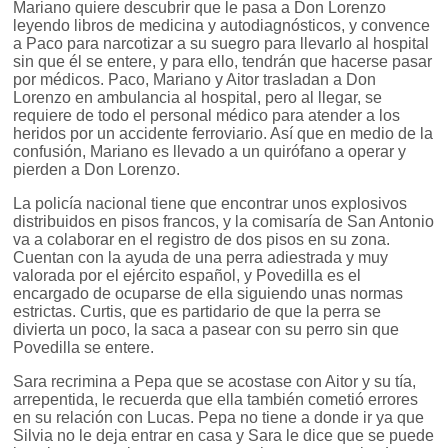
Mariano quiere descubrir que le pasa a Don Lorenzo
leyendo libros de medicina y autodiagnósticos, y convence
a Paco para narcotizar a su suegro para llevarlo al hospital
sin que él se entere, y para ello, tendrán que hacerse pasar
por médicos. Paco, Mariano y Aitor trasladan a Don
Lorenzo en ambulancia al hospital, pero al llegar, se
requiere de todo el personal médico para atender a los
heridos por un accidente ferroviario. Así que en medio de la
confusión, Mariano es llevado a un quirófano a operar y
pierden a Don Lorenzo.
La policía nacional tiene que encontrar unos explosivos
distribuidos en pisos francos, y la comisaría de San Antonio
va a colaborar en el registro de dos pisos en su zona.
Cuentan con la ayuda de una perra adiestrada y muy
valorada por el ejército español, y Povedilla es el
encargado de ocuparse de ella siguiendo unas normas
estrictas. Curtis, que es partidario de que la perra se
divierta un poco, la saca a pasear con su perro sin que
Povedilla se entere.
Sara recrimina a Pepa que se acostase con Aitor y su tía,
arrepentida, le recuerda que ella también cometió errores
en su relación con Lucas. Pepa no tiene a donde ir ya que
Silvia no le deja entrar en casa y Sara le dice que se puede