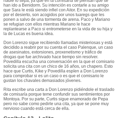
nadie lo sepa, ya que en la comisaría se piensan que se
han ido a Benidorm. Su intención es contarle a su amigo
que Sara le está siendo infiel con Aitor. En su expedición
por el desierto, son acogidos por unos tuaregs que les
ponen a salvo de una tormenta de arena. Paco y Mariano
se refugian con ellos mientras Mariano le hace
replantearse a Paco si entrometerse en la vida de su hija y
la de Lucas es buena idea.
Don Lorenzo sigue recibiendo llamadas misteriosas y está
decidido a reabrir por su cuenta el caso Palenque, un caso
de asesinatos, extorsiones, proxenetismo y tráfico de
drogas que fue archivado hace tiempo sin resolver.
Povedilla escucha una conversación en la que el comisario
solicita una cita con un chico de 16 años, un chapero. Esto
hace que Curtis, Kike y Povedilla espíen a Don Lorenzo
para comprobar si es un caso o es que el comisario le
gustan los chavales demasiados jóvenes.
Rita escribe una carta a Don Lorenzo pidiéndole el traslado
de comisaría porque teme confundir sus sentimientos por
Montoya. Por su parte, Curtis sigue enamorado de Pepa
pero no sabe como pedirle una cita, ya que se pone muy
nervioso cuando está cerca de ella.