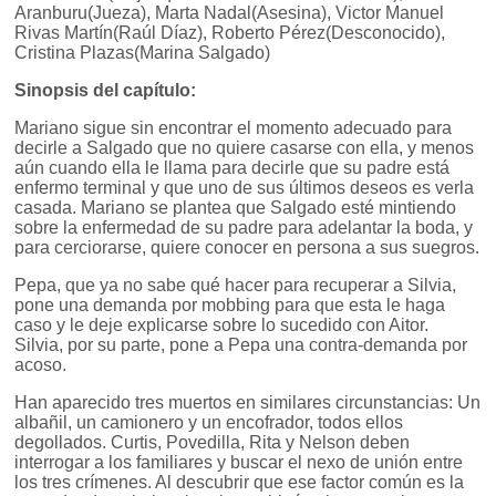
Aranburu(Jueza), Marta Nadal(Asesina), Victor Manuel
Rivas Martín(Raúl Díaz), Roberto Pérez(Desconocido),
Cristina Plazas(Marina Salgado)
Sinopsis del capítulo:
Mariano sigue sin encontrar el momento adecuado para
decirle a Salgado que no quiere casarse con ella, y menos
aún cuando ella le llama para decirle que su padre está
enfermo terminal y que uno de sus últimos deseos es verla
casada. Mariano se plantea que Salgado esté mintiendo
sobre la enfermedad de su padre para adelantar la boda, y
para cerciorarse, quiere conocer en persona a sus suegros.
Pepa, que ya no sabe qué hacer para recuperar a Silvia,
pone una demanda por mobbing para que esta le haga
caso y le deje explicarse sobre lo sucedido con Aitor.
Silvia, por su parte, pone a Pepa una contra-demanda por
acoso.
Han aparecido tres muertos en similares circunstancias: Un
albañil, un camionero y un encofrador, todos ellos
degollados. Curtis, Povedilla, Rita y Nelson deben
interrogar a los familiares y buscar el nexo de unión entre
los tres crímenes. Al descubrir que ese factor común es la