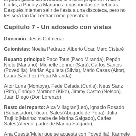
Curtis, a Paco y a Mariano a unas rondas de bebidas.
Después intentan salir de fiesta a una discoteca, pero no
les será tan fácil entrar como pensaban.
Capítulo 7 - Un adosado con vistas
Dirección:
Jesús Colmenar
Guionistas:
Noelia Pedrazo, Alberto Úcar, Marc Cistaré
Reparto principal:
Paco Tous (Paco Miranda), Pepón
Nieto (Mariano), Michelle Jenner (Sara), Carlos Santos
(Povedilla), Marián Aguilera (Silvia), Mario Casas (Aitor),
Laura Sánchez (Pepa Miranda),
Aitor Luna (Montoya), Fede Celada (Curtis), Neus Sanz
(Rita), Enrique Martinez (Kike), Jimmy Castro (Nelson),
Juan Diego (Don Lorenzo)
Resto del reparto:
Aixa Villagran(Leo), Ignacio Rosado
(Subastador), Ricard Sales(Abogado de Pepa), Julia
Trujillo(Marina: madre de Marina Salgado), Carles
Sales(Alfredo: padre de Marina Salgado),
Ana Cuesta(Mujer que se acuesta con Povedilla), Karmele