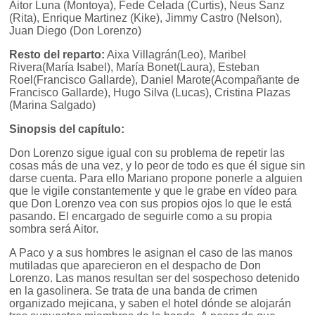
Aitor Luna (Montoya), Fede Celada (Curtis), Neus Sanz
(Rita), Enrique Martinez (Kike), Jimmy Castro (Nelson),
Juan Diego (Don Lorenzo)
Resto del reparto:
Aixa Villagrán(Leo), Maribel
Rivera(María Isabel), María Bonet(Laura), Esteban
Roel(Francisco Gallarde), Daniel Marote(Acompañante de
Francisco Gallarde), Hugo Silva (Lucas), Cristina Plazas
(Marina Salgado)
Sinopsis del capítulo:
Don Lorenzo sigue igual con su problema de repetir las
cosas más de una vez, y lo peor de todo es que él sigue sin
darse cuenta. Para ello Mariano propone ponerle a alguien
que le vigile constantemente y que le grabe en vídeo para
que Don Lorenzo vea con sus propios ojos lo que le está
pasando. El encargado de seguirle como a su propia
sombra será Aitor.
A Paco y a sus hombres le asignan el caso de las manos
mutiladas que aparecieron en el despacho de Don
Lorenzo. Las manos resultan ser del sospechoso detenido
en la gasolinera. Se trata de una banda de crimen
organizado mejicana, y saben el hotel dónde se alojarán