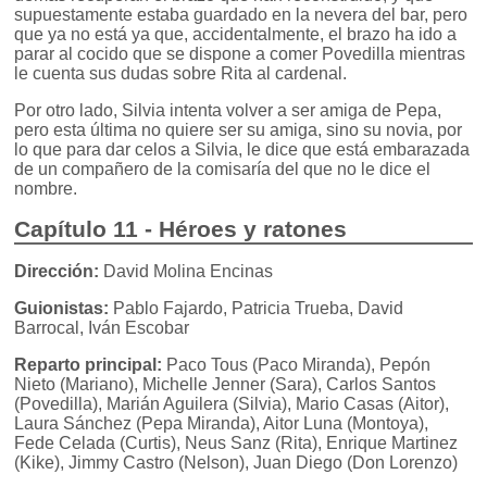
supuestamente estaba guardado en la nevera del bar, pero
que ya no está ya que, accidentalmente, el brazo ha ido a
parar al cocido que se dispone a comer Povedilla mientras
le cuenta sus dudas sobre Rita al cardenal.
Por otro lado, Silvia intenta volver a ser amiga de Pepa,
pero esta última no quiere ser su amiga, sino su novia, por
lo que para dar celos a Silvia, le dice que está embarazada
de un compañero de la comisaría del que no le dice el
nombre.
Capítulo 11 - Héroes y ratones
Dirección:
David Molina Encinas
Guionistas:
Pablo Fajardo, Patricia Trueba, David
Barrocal, Iván Escobar
Reparto principal:
Paco Tous (Paco Miranda), Pepón
Nieto (Mariano), Michelle Jenner (Sara), Carlos Santos
(Povedilla), Marián Aguilera (Silvia), Mario Casas (Aitor),
Laura Sánchez (Pepa Miranda), Aitor Luna (Montoya),
Fede Celada (Curtis), Neus Sanz (Rita), Enrique Martinez
(Kike), Jimmy Castro (Nelson), Juan Diego (Don Lorenzo)