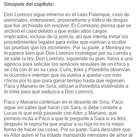
Sinopsis del capítulo:
Don Lorenzo sigue inmerso en el caso Palenque, caso de
asesinatos, extorsiones, proxenetismo y tráfico de drogas
que fue archivado sin resolver. El Comisario piensa que se
archivó el caso debido a que están altos cargos
implicados, incluso de la policía, así que intenta evitar los
procedimientos legales para evitar que vuelvan a ocultar
las pruebas que los incriminen. Por su parte, a Montoya no
le parece bien que Don Lorenzo investigue por su cuenta y
se salte la ley. Don Lorenzo, siguiendo su plan, llama a una
agencia para solicitar los servicios sexuales de un chico y
se cita con él en su casa. Curis, Kike y Povedilla observan
lo ocurrido e intentan que no vuelva a quedar con más
chicos por lo que para ganar tiempo hasta que regresen
Paco y Mariano de Siria, utilizan a Povedilla vistiéndolo a
lo lolita para que seduzca a Don Lorenzo.
Paco y Mariano continúan en el desierto de Siria. Paco
sigue sin saber qué hacer con Sara, si debe contarle a
Lucas lo que está pasando con Aitor, y Mariano, que
primero incita a Paco a que le pregunte a Sara si es feliz,
después le reprocha que espiar a su hija no es la mejor
forma de hacer las cosas. Por su parte, Sara descubre que
es Aitor quien le ha estado mandando mensajes de amor al