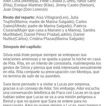
Aitor Luna (Montoya), Fede Celada (Curtis), Neus Sanz
(Rita), Enrique Martinez (Kike), Jimmy Castro (Nelson),
Juan Diego (Don Lorenzo)
Resto del reparto:
Aixa Villagran(Leo), Julia
Trujillo(Marina: madre de Marina Salgado), Carles
Sales(Alfredo: padre de Marina Salgado), Patricia
Ciurana(Mujer que casa a Mariano y a Marina), Sandra
Mur(Mabel), Daniel Pérez Prada(Ladrón), Daniel
Nuñez(Cárlos), Cristina Plazas(Marina Salgado)
Sinopsis del capítulo:
Silvia está triste porque siempre se entropean sus
relaciones amorosas y se queda a pasar la noche en casa
de Rita. Rita, en un intento de consolarla, malinterpreta los
gestos de Silvia y piensa que está interesada sexualmente
en ella. Rita comparte su preocupación con Montoya, que
no termina de salir de su asombro.
Sara tiene pensado ir a visitar a Lucas por sorpresa,
gracias a un consejo de Aitor. Sin embargo, Aitor escucha
una conversación telefónica de Paco con Lucas en la que
hablan sobre que Lucas se va a una misión peligrosa a
Beirut y que no quiere que Sara se entere para no
preocuparla. Aitor no quiere delatar a Lucas, pero tampoco