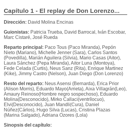
Capítulo 1 - El replay de Don Lorenzo...
Dirección:
David Molina Encinas
Guionistas:
Patricia Trueba, David Barrocal, Iván Escobar,
Marc Cistaré, José Rueda
Reparto principal:
Paco Tous (Paco Miranda), Pepón
Nieto (Mariano), Michelle Jenner (Sara), Carlos Santos
(Povedilla), Marián Aguilera (Silvia), Mario Casas (Aitor),
Laura Sánchez (Pepa Miranda), Aitor Luna (Montoya),
Fede Celada (Curtis), Neus Sanz (Rita), Enrique Martinez
(Kike), Jimmy Castro (Nelson), Juan Diego (Don Lorenzo)
Resto del reparto:
Neus Asensi (Bernarda), Erica Prior
(Alison Morris), Eduardo Mayo(Arrieta), Aixa Villagrán(Leo),
Amaury Reinoso(Hombre negro sospechoso), Eduardo
Molina(Desconocido), Mirko Callaci(ventrílocuo),
Elvi(Desconocido), Juan Mandli(Cura), Daniel
Núñez(Cárlos), Hugo Silva (Lucas), Cristina Plazas
(Marina Salgado), Adriana Ozores (Lola)
Sinopsis del capítulo: