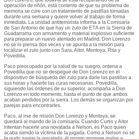
operación de riñón, está contento de que su problema de
memoria se cure con un tratamiento de pastillas tomadas
durante una semana y quiere volver al trabajo de forma
inmediata. La unidad antiterrorista informa a la Comisaría
de San Antonio de que hay un zulo de ETA en la Sierra de
Guadarrama con armamento y material explosivo suficiente
para preparar un nuevo atentado en Madrid. Don Lorenzo
no se lo piensa dos veces y se apunta a la misión para
localizar el zulo junto con Sara, Aitor, Montoya, Rita y
Povedilla.
Paco preocupado por la salud de su suegro, ordena a
Povedilla que no se despegue de Don Lorenzo en el
dispositivo de búsqueda del zulo para darle las pastillas a
sus horas y hacerle las curas necesarias. Povedilla,
siguiendo las órdenes de su superior, acompaña a Don
Lorenzo en todo momento, hasta el punto de que ambos
acaban perdidos por la sierra. Los demás se organizan por
parejas para encontrarles.
Paco, al irse de misión Don Lorenzo y Montoya, se
quedará al mando de la comisaría. Cuando Curtis y Aitor
intentan hacerle una novatada a Nelson, es Paco quien
acaba siendo la víctima de la jugada. Como a Nelson no se
le pudo gastar la novatada, él mismo propone invitar a