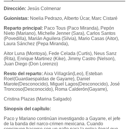
Dirección:
Jesús Colmenar
Guionistas:
Noelia Pedrazo, Alberto Úcar, Marc Cistaré
Reparto principal:
Paco Tous (Paco Miranda), Pepón
Nieto (Mariano), Michelle Jenner (Sara), Carlos Santos
(Povedilla), Marián Aguilera (Silvia), Mario Casas (Aitor),
Laura Sánchez (Pepa Miranda),
Aitor Luna (Montoya), Fede Celada (Curtis), Neus Sanz
(Rita), Enrique Martinez (Kike), Jimmy Castro (Nelson),
Juan Diego (Don Lorenzo)
Resto del reparto:
Aixa Villagrán(Leo), Esteban
Roel(Guardaespaldas de Gayarre), Daniel
Marote(Desconocido), Miguel Lagos(Desconocido), José
Troncoso(Desconocido), Roma Calderón(Gayarre),
Cristina Plazas (Marina Salgado)
Sinopsis del capítulo:
Paco y Mariano continúan investigando a Gayarre, el jefe
de la banda del narco-crimen mexicana. Cuando
consiguen hacerse con un gallo para la pelea ilegal que