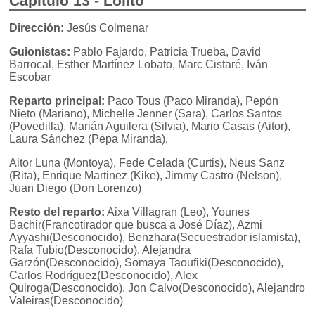
Capítulo 13 - Lolito
Dirección:
Jesús Colmenar
Guionistas:
Pablo Fajardo, Patricia Trueba, David
Barrocal, Esther Martínez Lobato, Marc Cistaré, Iván
Escobar
Reparto principal:
Paco Tous (Paco Miranda), Pepón
Nieto (Mariano), Michelle Jenner (Sara), Carlos Santos
(Povedilla), Marián Aguilera (Silvia), Mario Casas (Aitor),
Laura Sánchez (Pepa Miranda),
Aitor Luna (Montoya), Fede Celada (Curtis), Neus Sanz
(Rita), Enrique Martinez (Kike), Jimmy Castro (Nelson),
Juan Diego (Don Lorenzo)
Resto del reparto:
Aixa Villagran (Leo), Younes
Bachir(Francotirador que busca a José Díaz), Azmi
Ayyashi(Desconocido), Benzhara(Secuestrador islamista),
Rafa Tubio(Desconocido), Alejandra
Garzón(Desconocido), Somaya Taoufiki(Desconocido),
Carlos Rodríguez(Desconocido), Alex
Quiroga(Desconocido), Jon Calvo(Desconocido), Alejandro
Valeiras(Desconocido)