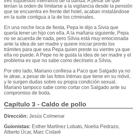
tres supuestos miembros de la banda. A pesar de que
tenían la orden de limitarse a la vigilancia desde la pensión
que se encuentra en frente del hotel, acaban instalándose
en la suite contigua a la de los criminales.
En una noche loca de fiesta, Pepa le dijo a Sivia que
quería tener un hijo con ella. A la mañana siguiente, Pepa
no se acuerda de nada, pero Silvia está muy emocionada
ante la idea de ser madre y quiere iniciar pronto los
trámites para que sea Pepa quien preste su vientre ya que
ella no puede. A Pepe no le gusta la idea de ser madre y el
problema es que no sabe como decírselo a Silvia.
Por otro lado, Mariano confiesa a Paco que Salgado ya no
le atrae, a pesar de las fotos íntimas que tiene en su móvil,
y le surgen dudas sobre su propia condición sexual.
Mariano tampoco sabe como cortar con Salgado ante su
compromiso de boda.
Capítulo 3 - Caldo de pollo
Dirección:
Jesús Colmenar
Guionistas:
Esther Martínez Lobato, Noelia Pedrazo,
Alberto Úcar, Marc Cistaré