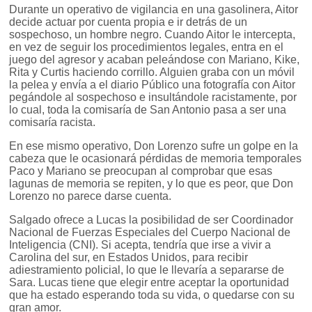
Durante un operativo de vigilancia en una gasolinera, Aitor
decide actuar por cuenta propia e ir detrás de un
sospechoso, un hombre negro. Cuando Aitor le intercepta,
en vez de seguir los procedimientos legales, entra en el
juego del agresor y acaban peleándose con Mariano, Kike,
Rita y Curtis haciendo corrillo. Alguien graba con un móvil
la pelea y envía a el diario Público una fotografía con Aitor
pegándole al sospechoso e insultándole racistamente, por
lo cual, toda la comisaría de San Antonio pasa a ser una
comisaría racista.
En ese mismo operativo, Don Lorenzo sufre un golpe en la
cabeza que le ocasionará pérdidas de memoria temporales
Paco y Mariano se preocupan al comprobar que esas
lagunas de memoria se repiten, y lo que es peor, que Don
Lorenzo no parece darse cuenta.
Salgado ofrece a Lucas la posibilidad de ser Coordinador
Nacional de Fuerzas Especiales del Cuerpo Nacional de
Inteligencia (CNI). Si acepta, tendría que irse a vivir a
Carolina del sur, en Estados Unidos, para recibir
adiestramiento policial, lo que le llevaría a separarse de
Sara. Lucas tiene que elegir entre aceptar la oportunidad
que ha estado esperando toda su vida, o quedarse con su
gran amor.