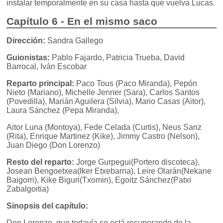
instalar temporalmente en su casa hasta que vuelva Lucas.
Capítulo 6 - En el mismo saco
Dirección:
Sandra Gallego
Guionistas:
Pablo Fajardo, Patricia Trueba, David
Barrocal, Iván Escobar
Reparto principal:
Paco Tous (Paco Miranda), Pepón
Nieto (Mariano), Michelle Jenner (Sara), Carlos Santos
(Povedilla), Marián Aguilera (Silvia), Mario Casas (Aitor),
Laura Sánchez (Pepa Miranda),
Aitor Luna (Montoya), Fede Celada (Curtis), Neus Sanz
(Rita), Enrique Martinez (Kike), Jimmy Castro (Nelson),
Juan Diego (Don Lorenzo)
Resto del reparto:
Jorge Gurpegui(Portero discoteca),
Josean Bengoetxea(Iker Etxebarria), Leire Olarán(Nekane
Baigorri), Kike Biguri(Txomin), Egoitz Sánchez(Patxi
Zabalgoitia)
Sinopsis del capítulo:
Don Lorenzo, que todavía se está recuperando de la