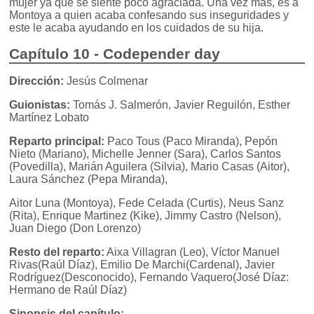
mujer ya que se siente poco agraciada. Una vez más, es a
Montoya a quien acaba confesando sus inseguridades y
este le acaba ayudando en los cuidados de su hija.
Capítulo 10 - Codepender day
Dirección:
Jesús Colmenar
Guionistas:
Tomás J. Salmerón, Javier Reguilón, Esther
Martínez Lobato
Reparto principal:
Paco Tous (Paco Miranda), Pepón
Nieto (Mariano), Michelle Jenner (Sara), Carlos Santos
(Povedilla), Marián Aguilera (Silvia), Mario Casas (Aitor),
Laura Sánchez (Pepa Miranda),
Aitor Luna (Montoya), Fede Celada (Curtis), Neus Sanz
(Rita), Enrique Martinez (Kike), Jimmy Castro (Nelson),
Juan Diego (Don Lorenzo)
Resto del reparto:
Aixa Villagran (Leo), Víctor Manuel
Rivas(Raúl Díaz), Emilio De Marchi(Cardenal), Javier
Rodríguez(Desconocido), Fernando Vaquero(José Díaz:
Hermano de Raúl Díaz)
Sinopsis del capítulo: