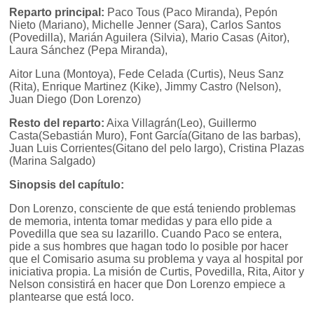
Reparto principal:
Paco Tous (Paco Miranda), Pepón
Nieto (Mariano), Michelle Jenner (Sara), Carlos Santos
(Povedilla), Marián Aguilera (Silvia), Mario Casas (Aitor),
Laura Sánchez (Pepa Miranda),
Aitor Luna (Montoya), Fede Celada (Curtis), Neus Sanz
(Rita), Enrique Martinez (Kike), Jimmy Castro (Nelson),
Juan Diego (Don Lorenzo)
Resto del reparto:
Aixa Villagrán(Leo), Guillermo
Casta(Sebastián Muro), Font García(Gitano de las barbas),
Juan Luis Corrientes(Gitano del pelo largo), Cristina Plazas
(Marina Salgado)
Sinopsis del capítulo:
Don Lorenzo, consciente de que está teniendo problemas
de memoria, intenta tomar medidas y para ello pide a
Povedilla que sea su lazarillo. Cuando Paco se entera,
pide a sus hombres que hagan todo lo posible por hacer
que el Comisario asuma su problema y vaya al hospital por
iniciativa propia. La misión de Curtis, Povedilla, Rita, Aitor y
Nelson consistirá en hacer que Don Lorenzo empiece a
plantearse que está loco.