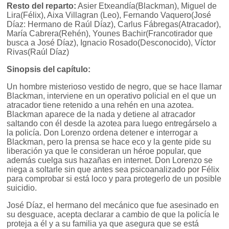
Resto del reparto:
Asier Etxeandía(Blackman), Miguel de
Lira(Félix), Aixa Villagran (Leo), Fernando Vaquero(José
Díaz: Hermano de Raúl Díaz), Carlus Fábregas(Atracador),
María Cabrera(Rehén), Younes Bachir(Francotirador que
busca a José Díaz), Ignacio Rosado(Desconocido), Víctor
Rivas(Raúl Díaz)
Sinopsis del capítulo:
Un hombre misterioso vestido de negro, que se hace llamar
Blackman, interviene en un operativo policial en el que un
atracador tiene retenido a una rehén en una azotea.
Blackman aparece de la nada y detiene al atracador
saltando con él desde la azotea para luego entregárselo a
la policía. Don Lorenzo ordena detener e interrogar a
Blackman, pero la prensa se hace eco y la gente pide su
liberación ya que le consideran un héroe popular, que
además cuelga sus hazañas en internet. Don Lorenzo se
niega a soltarle sin que antes sea psicoanalizado por Félix
para comprobar si está loco y para protegerlo de un posible
suicidio.
José Díaz, el hermano del mecánico que fue asesinado en
su desguace, acepta declarar a cambio de que la policía le
proteja a él y a su familia ya que asegura que se está