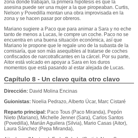
zona donde trabajan, la primera hipótesis es que la
asesina puede ser una mujer a la que piropeaban. Curtis,
Nelson y Povedilla montan una obra improvisada en la
zona y se hacen pasar por obreros.
Mariano sugiere a Paco que para animar a Sara y no eche
tanto de menos a Lucas, le compre un coche. Paco no se
encuentra en una buena situación económica, así que
Mariano le propone que le regale uno de la subasta de la
comisaría, que son más asequibles al tratarse de coches
confiscados de narcotraficantes en la cárcel. Por su parte,
Aitor está volcado en apoyar a Sara en los duros
momentos que está pasando al estar alejada de Lucas.
Capítulo 8 - Un clavo quita otro clavo
Dirección:
David Molina Encinas
Guionistas:
Noelia Pedrazo, Alberto Úcar, Marc Cistaré
Reparto principal:
Paco Tous (Paco Miranda), Pepón
Nieto (Mariano), Michelle Jenner (Sara), Carlos Santos
(Povedilla), Marián Aguilera (Silvia), Mario Casas (Aitor),
Laura Sánchez (Pepa Miranda),