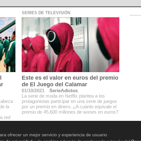
SERIES DE TELEVISIÓN
l
Este es el valor en euros del premio
ar
de El Juego del Calamar
01/10/2021
SerieAdictos
La serie de moda en Netflix plantea a los
cabeza
protagonistas participar en una serie de juegos
de la
por un premio en dinero. ¿A cuánto equivale el
premio de 45.600 millones de wones en euros?
a red
e la
ara ofrecer un mejor servicio y experiencia de usuario.