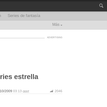
n
Series de fantasía
Más
ies estrella
/10/2009
03:13
2046
CEST