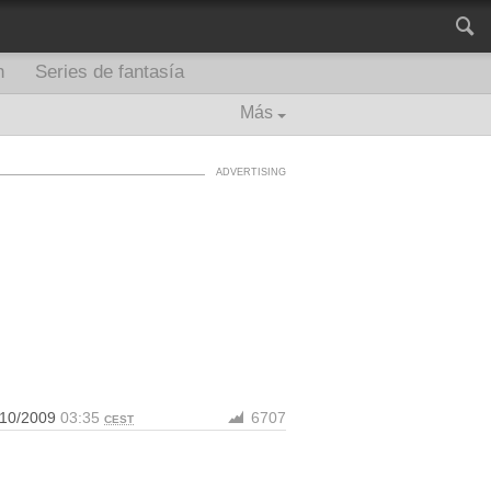
n
Series de fantasía
Más
/10/2009
03:35
6707
CEST