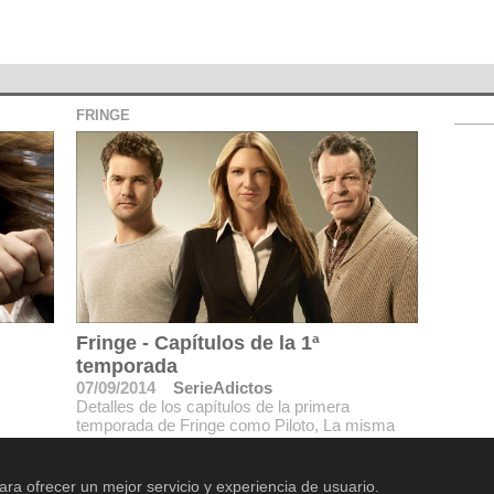
FRINGE
Fringe - Capítulos de la 1ª
temporada
07/09/2014
SerieAdictos
Detalles de los capítulos de la primera
temporada de Fringe como Piloto, La misma
vieja canción, La red fantasma, La llegada,
Hambre eléctrica.
ara ofrecer un mejor servicio y experiencia de usuario.