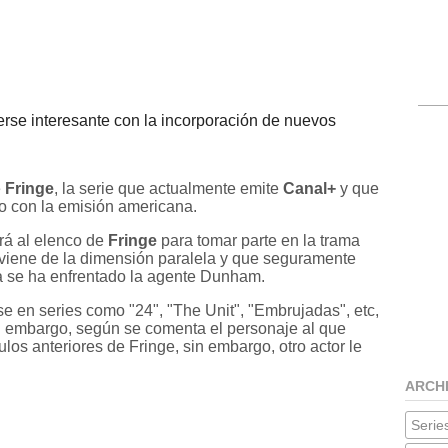
erse interesante con la incorporación de nuevos
e
Fringe
, la serie que actualmente emite
Canal+
y que
so con la emisión americana.
rá al elenco de
Fringe
para tomar parte en la trama
 viene de la dimensión paralela y que seguramente
ya se ha enfrentado la agente Dunham.
e en series como "24", "The Unit", "Embrujadas", etc,
n embargo, según se comenta el personaje al que
ulos anteriores de Fringe, sin embargo, otro actor le
ARCH
Series