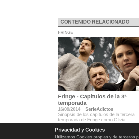
CONTENIDO RELACIONADO
FRINGE
Fringe - Capítulos de la 3ª
temporada
16/09/2014
SerieAdictos
Sinopsis de los capítulos de la tercera
temporada de Fringe como Olivia,
Privacidad y Cookies
Utilizamos Cookies propias y de terceros p