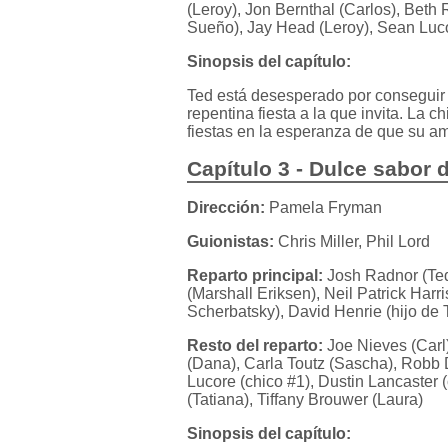
(Leroy), Jon Bernthal (Carlos), Beth
Sueño), Jay Head (Leroy), Sean Luco
Sinopsis del capítulo:
Ted está desesperado por conseguir 
repentina fiesta a la que invita. La
fiestas en la esperanza de que su 
Capítulo 3 - Dulce sabor d
Dirección:
Pamela Fryman
Guionistas:
Chris Miller, Phil Lord
Reparto principal:
Josh Radnor (Ted
(Marshall Eriksen), Neil Patrick Har
Scherbatsky), David Henrie (hijo de 
Resto del reparto:
Joe Nieves (Carl)
(Dana), Carla Toutz (Sascha), Robb De
Lucore (chico #1), Dustin Lancaster 
(Tatiana), Tiffany Brouwer (Laura)
Sinopsis del capítulo: