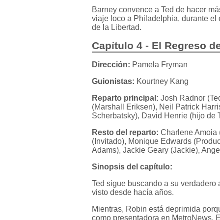
Barney convence a Ted de hacer más
viaje loco a Philadelphia, durante e
de la Libertad.
Capítulo 4 - El Regreso d
Dirección:
Pamela Fryman
Guionistas:
Kourtney Kang
Reparto principal:
Josh Radnor (Ted
(Marshall Eriksen), Neil Patrick Har
Scherbatsky), David Henrie (hijo de 
Resto del reparto:
Charlene Amoia (
(Invitado), Monique Edwards (Produc
Adams), Jackie Geary (Jackie), Ange
Sinopsis del capítulo:
Ted sigue buscando a su verdadero 
visto desde hacía años.
Mientras, Robin está deprimida porq
como presentadora en MetroNews. Es 