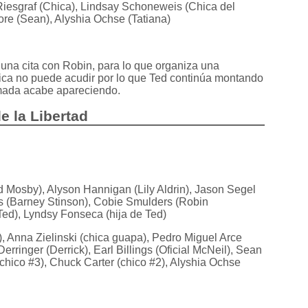
 Riesgraf (Chica), Lindsay Schoneweis (Chica del
re (Sean), Alyshia Ochse (Tatiana)
una cita con Robin, para lo que organiza una
 chica no puede acudir por lo que Ted continúa montando
amada acabe apareciendo.
e la Libertad
 Mosby), Alyson Hannigan (Lily Aldrin), Jason Segel
ris (Barney Stinson), Cobie Smulders (Robin
Ted), Lyndsy Fonseca (hija de Ted)
, Anna Zielinski (chica guapa), Pedro Miguel Arce
rringer (Derrick), Earl Billings (Oficial McNeil), Sean
(chico #3), Chuck Carter (chico #2), Alyshia Ochse