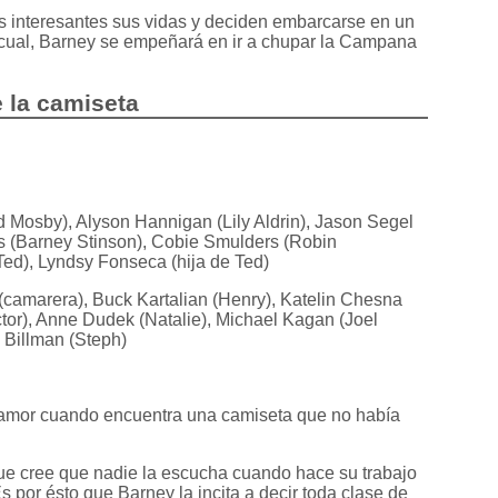
 interesantes sus vidas y deciden embarcarse en un
l cual, Barney se empeñará en ir a chupar la Campana
e la camiseta
 Mosby), Alyson Hannigan (Lily Aldrin), Jason Segel
ris (Barney Stinson), Cobie Smulders (Robin
Ted), Lyndsy Fonseca (hija de Ted)
camarera), Buck Kartalian (Henry), Katelin Chesna
tor), Anne Dudek (Natalie), Michael Kagan (Joel
 Billman (Steph)
amor cuando encuentra una camiseta que no había
ue cree que nadie la escucha cuando hace su trabajo
por ésto que Barney la incita a decir toda clase de