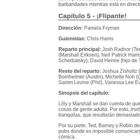
barbaridades mientras está en direct
Capítulo 5 - ¡Flipante!
Dirección:
Pamela Fryman
Guionistas:
Chris Harris
Reparto principal:
Josh Radnor (Ted
(Marshall Eriksen), Neil Patrick Har
Scherbatsky), David Henrie (hijo de 
Resto del reparto:
Joshua Zisholtz (
Bornheimer (Austin), Michelle Noh (C
Samm Levine (Phil), Vanessa Lee Ev
Sinopsis del capítulo:
Lilly y Marshall se dan cuenta de q
cosas de gente adulta. Por esto, inv
tranquilas, que resultarán demasiado
Por su parte, Ted, Barney y Robin dec
pubs donde es imposible comunicarse
cómica.