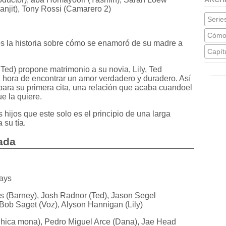
anjit), Tony Rossi (Camarero 2)
Series
Cómo 
os la historia sobre cómo se enamoró de su madre a
Capít
Ted) propone matrimonio a su novia, Lily, Ted
 hora de encontrar un amor verdadero y duradero. Así
ara su primera cita, una relación que acaba cuandoel
ue la quiere.
 hijos que este solo es el principio de una larga
 su tía.
rada
ays
is (Barney), Josh Radnor (Ted), Jason Segel
 Bob Saget (Voz), Alyson Hannigan (Lily)
Chica mona), Pedro Miguel Arce (Dana), Jae Head