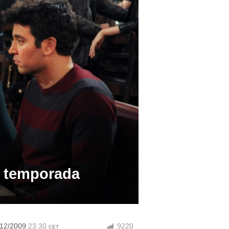
ª temporada
/12/2009
23:30
9220
CET