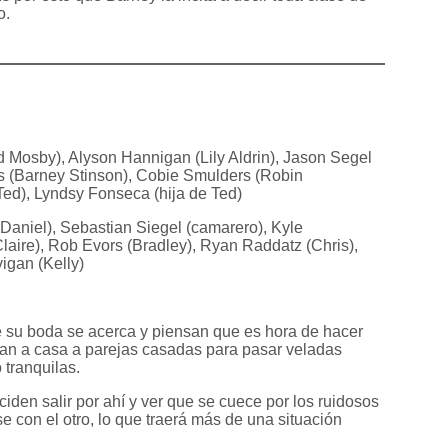
o.
 Mosby), Alyson Hannigan (Lily Aldrin), Jason Segel
ris (Barney Stinson), Cobie Smulders (Robin
Ted), Lyndsy Fonseca (hija de Ted)
Daniel), Sebastian Siegel (camarero), Kyle
laire), Rob Evors (Bradley), Ryan Raddatz (Chris),
igan (Kelly)
ue su boda se acerca y piensan que es hora de hacer
itan a casa a parejas casadas para pasar veladas
 tranquilas.
iden salir por ahí y ver que se cuece por los ruidosos
 con el otro, lo que traerá más de una situación