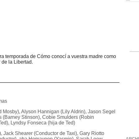
imera temporada de Cómo conocí a vuestra madre como
 de la Libertad.
mas
 Mosby), Alyson Hannigan (Lily Aldrin), Jason Segel
ris (Barney Stinson), Cobie Smulders (Robin
Ted), Lyndsy Fonseca (hija de Ted)
, Jack Shearer (Conductor de Taxi), Gary Riotto
oductor), aba Homayoon (Yasmin), Sarah Loew
ARCH