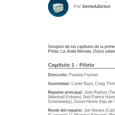
Por
SerieAdictos
Sinopsis de los capítulos de la pr
Piloto, La Jirafa Morada, Dulce sabor
Capítulo 1 - Piloto
Dirección:
Pamela Fryman
Guionistas:
Carter Bays, Craig Tho
Reparto principal:
Josh Radnor (Ted
(Marshall Eriksen), Neil Patrick Har
Scherbatsky), David Henrie (hijo de 
Resto del reparto:
Joe Nieves (Carl)
(Camarero 1), Monique Edwards (Pr