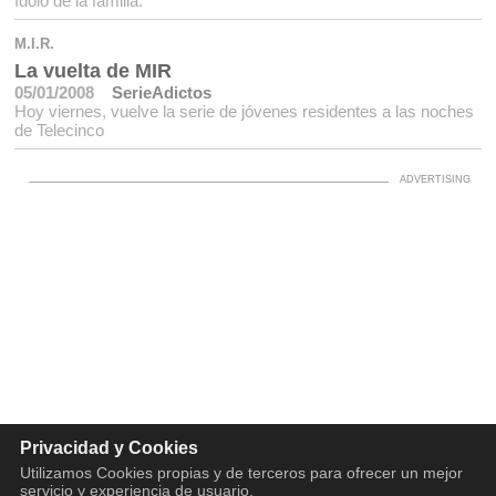
ídolo de la familia.
M.I.R.
La vuelta de MIR
05/01/2008
SerieAdictos
Hoy viernes, vuelve la serie de jóvenes residentes a las noches
de Telecinco
Privacidad y Cookies
Utilizamos Cookies propias y de terceros para ofrecer un mejor
servicio y experiencia de usuario.