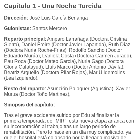
Capítulo 1 - Una Noche Torcida
Dirección:
José Luis García Berlanga
Guionistas:
Santos Mercero
Reparto principal:
Amparo Larrañaga (Doctora Cristina
Sierra), Daniel Freire (Doctor Javier Lapartida), Ruth Díaz
(Doctora Nuria Roche-Frías), Rodolfo Sancho (Doctor
Eduardo Murúa), Daniela Costa (Doctora Carmen Jurado),
Pau Roca (Doctor Mateo García), Nuria Gago (Doctora
Gloria Calatayud), Lluís Marco (Doctor Antonio Dávila),
Beatriz Argüello (Doctora Pilar Rojas), Mar Ulldemolins
(Lea Izquierdo).
Resto del reparto:
Asunción Balaguer (Agustina), Xavier
Murua (Doctor Toño Martínez),
Sinopsis del capítulo:
Tras el grave accidente sufrido por Edu al finalizar la
primera temporada de "MIR", esta nueva etapa arranca con
su incorporación al trabajo tras un largo periodo de
rehabilitación. Pero lo hace en un día muy complicado, ya
que el hospital está colapsado por la llegada masiva de