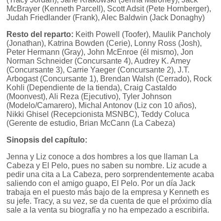
McBrayer (Kenneth Parcell), Scott Adsit (Pete Hornberger),
Judah Friedlander (Frank), Alec Baldwin (Jack Donaghy)
Resto del reparto:
Keith Powell (Toofer), Maulik Pancholy
(Jonathan), Katrina Bowden (Cerie), Lonny Ross (Josh),
Peter Hermann (Gray), John McEnroe (él mismo), Jon
Norman Schneider (Concursante 4), Audrey K. Amey
(Concursante 3), Carrie Yaeger (Concursante 2), J.T.
Arbogast (Concursante 1), Brendan Walsh (Cerrado), Rock
Kohli (Dependiente de la tienda), Craig Castaldo
(Moonvest), Ali Reza (Ejecutivo), Tyler Johnson
(Modelo/Camarero), Michal Antonov (Liz con 10 años),
Nikki Ghisel (Recepcionista MSNBC), Teddy Coluca
(Gerente de estudio, Brian McCann (La Cabeza)
Sinopsis del capítulo:
Jenna y Liz conoce a dos hombres a los que llaman La
Cabeza y El Pelo, pues no saben su nombre. Liz acude a
pedir una cita a La Cabeza, pero sorprendentemente acaba
saliendo con el amigo guapo, El Pelo. Por un día Jack
trabaja en el puesto más bajo de la empresa y Kenneth es
su jefe. Tracy, a su vez, se da cuenta de que el próximo día
sale a la venta su biografía y no ha empezado a escribirla.