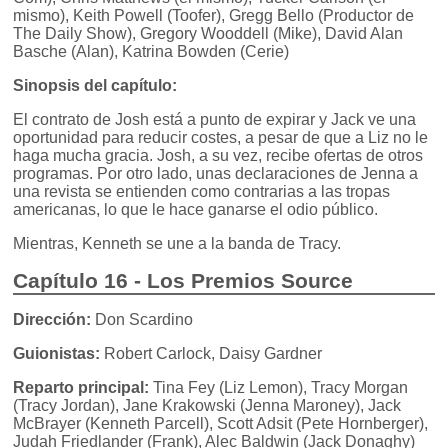
mismo), Keith Powell (Toofer), Gregg Bello (Productor de
The Daily Show), Gregory Wooddell (Mike), David Alan
Basche (Alan), Katrina Bowden (Cerie)
Sinopsis del capítulo:
El contrato de Josh está a punto de expirar y Jack ve una
oportunidad para reducir costes, a pesar de que a Liz no le
haga mucha gracia. Josh, a su vez, recibe ofertas de otros
programas. Por otro lado, unas declaraciones de Jenna a
una revista se entienden como contrarias a las tropas
americanas, lo que le hace ganarse el odio público.
Mientras, Kenneth se une a la banda de Tracy.
Capítulo 16 - Los Premios Source
Dirección:
Don Scardino
Guionistas:
Robert Carlock, Daisy Gardner
Reparto principal:
Tina Fey (Liz Lemon), Tracy Morgan
(Tracy Jordan), Jane Krakowski (Jenna Maroney), Jack
McBrayer (Kenneth Parcell), Scott Adsit (Pete Hornberger),
Judah Friedlander (Frank), Alec Baldwin (Jack Donaghy)