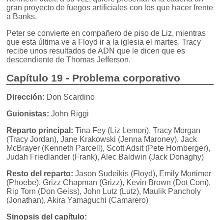
gran proyecto de fuegos artificiales con los que hacer frente
a Banks.
Peter se convierte en compañero de piso de Liz, mientras
que esta última ve a Floyd ir a la iglesia el martes. Tracy
recibe unos resultados de ADN que le dicen que es
descendiente de Thomas Jefferson.
Capítulo 19 - Problema corporativo
Dirección:
Don Scardino
Guionistas:
John Riggi
Reparto principal:
Tina Fey (Liz Lemon), Tracy Morgan
(Tracy Jordan), Jane Krakowski (Jenna Maroney), Jack
McBrayer (Kenneth Parcell), Scott Adsit (Pete Hornberger),
Judah Friedlander (Frank), Alec Baldwin (Jack Donaghy)
Resto del reparto:
Jason Sudeikis (Floyd), Emily Mortimer
(Phoebe), Grizz Chapman (Grizz), Kevin Brown (Dot Com),
Rip Torn (Don Geiss), John Lutz (Lutz), Maulik Pancholy
(Jonathan), Akira Yamaguchi (Camarero)
Sinopsis del capítulo: