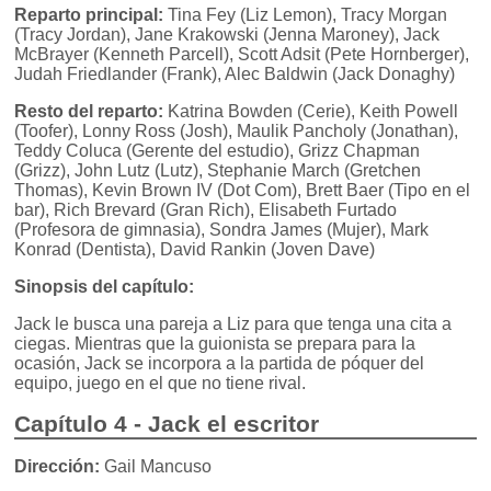
Reparto principal:
Tina Fey (Liz Lemon), Tracy Morgan
(Tracy Jordan), Jane Krakowski (Jenna Maroney), Jack
McBrayer (Kenneth Parcell), Scott Adsit (Pete Hornberger),
Judah Friedlander (Frank), Alec Baldwin (Jack Donaghy)
Resto del reparto:
Katrina Bowden (Cerie), Keith Powell
(Toofer), Lonny Ross (Josh), Maulik Pancholy (Jonathan),
Teddy Coluca (Gerente del estudio), Grizz Chapman
(Grizz), John Lutz (Lutz), Stephanie March (Gretchen
Thomas), Kevin Brown IV (Dot Com), Brett Baer (Tipo en el
bar), Rich Brevard (Gran Rich), Elisabeth Furtado
(Profesora de gimnasia), Sondra James (Mujer), Mark
Konrad (Dentista), David Rankin (Joven Dave)
Sinopsis del capítulo:
Jack le busca una pareja a Liz para que tenga una cita a
ciegas. Mientras que la guionista se prepara para la
ocasión, Jack se incorpora a la partida de póquer del
equipo, juego en el que no tiene rival.
Capítulo 4 - Jack el escritor
Dirección:
Gail Mancuso