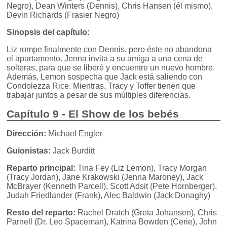
Negro), Dean Winters (Dennis), Chris Hansen (él mismo),
Devin Richards (Frasier Negro)
Sinopsis del capítulo:
Liz rompe finalmente con Dennis, pero éste no abandona
el apartamento. Jenna invita a su amiga a una cena de
solteras, para que se liberé y encuentre un nuevo hombre.
Además, Lemon sospecha que Jack está saliendo con
Condolezza Rice. Mientras, Tracy y Toffer tienen que
trabajar juntos a pesar de sus múltiples diferencias.
Capítulo 9 - El Show de los bebés
Dirección:
Michael Engler
Guionistas:
Jack Burditt
Reparto principal:
Tina Fey (Liz Lemon), Tracy Morgan
(Tracy Jordan), Jane Krakowski (Jenna Maroney), Jack
McBrayer (Kenneth Parcell), Scott Adsit (Pete Hornberger),
Judah Friedlander (Frank), Alec Baldwin (Jack Donaghy)
Resto del reparto:
Rachel Dratch (Greta Johansen), Chris
Parnell (Dr. Leo Spaceman), Katrina Bowden (Cerie), John