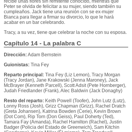
recibe unas flores sin remitente conocido, mientras que
Peter se olvida de felicitar a su mujer, siendo también su
cumpleaños. Jack tiene una reunión con se ex-mujer
Bianca para llegar a firmar su divorcio, lo que le hará
acabar en un bar celebrando.
Tracy, a su vez, tiene que celebrar la noche con su esposa.
Capítulo 14 - La palabra C
Dirección:
Adam Bernstein
Guionistas:
Tina Fey
Reparto principal:
Tina Fey (Liz Lemon), Tracy Morgan
(Tracy Jordan), Jane Krakowski (Jenna Maroney), Jack
McBrayer (Kenneth Parcell), Scott Adsit (Pete Hornberger),
Judah Friedlander (Frank), Alec Baldwin (Jack Donaghy)
Resto del reparto:
Keith Powell (Toofer), John Lutz (Lutz),
Lonny Ross (Josh), Grizz Chapman (Grizz), Rachel Dratch
(Greta Johansen), Katrina Bowden (Cerie), Kevin Brown
(Dot Com), Rip Torn (Don Geiss), Paul Doherty (Ted),
Tamara Fay (Amanda), Rachel Hamilton (Rachel), Justin
Badger (Policia del Estado de Greenwich), Sam Kitchin