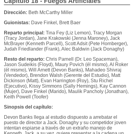
Capítulo 18 - Fuegos Artificiales
Dirección:
Beth McCarthy Miller
Guionistas:
Dave Finkel, Brett Baer
Reparto principal:
Tina Fey (Liz Lemon), Tracy Morgan
(Tracy Jordan), Jane Krakowski (Jenna Maroney), Jack
McBrayer (Kenneth Parcell), Scott Adsit (Pete Hornberger),
Judah Friedlander (Frank), Alec Baldwin (Jack Donaghy)
Resto del reparto:
Chris Parnell (Dr. Leo Spaceman),
Jason Sudeikis (Floyd), Maury Povich (él mismo), Al Roker
(él mismo), Will Arnett (Devon Banks), Mahadeo Shivraj
(Vendedor), Brendon Walsh (Gerente del Estudio), Matt
Dickinson (Matt), Evan Harrington (Roy), Stu Richel
(Ejecutivo), Kissy Simmons (Sally Hemings), Kay Cannon
(Mujer), Dave Finkel (Marido), Maulik Pancholy (Jonathan),
Keith Powell (Toofer)
Sinopsis del capítulo:
Devon Banks llega al estudio dispuesto a arrebatar el
puesto de director a Jack. Donaghy y su competidor joven
intentan espiarse a través de un extraño manejo de
Kenneth. Jack, a su vez, quiere presentar a la cadena un