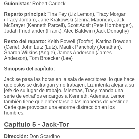
Guionistas:
Robert Carlock
Reparto principal:
Tina Fey (Liz Lemon), Tracy Morgan
(Tracy Jordan), Jane Krakowski (Jenna Maroney), Jack
McBrayer (Kenneth Parcell), Scott Adsit (Pete Hornberger),
Judah Friedlander (Frank), Alec Baldwin (Jack Donaghy)
Resto del reparto:
Keith Powell (Toofer), Katrina Bowden
(Cerie), John Lutz (Lutz), Maulik Pancholy (Jonathan),
Sharon Wilkins (Angie), James Anderson (James
Anderson), Tom Broecker (Lee)
Sinopsis del capítulo:
Jack se pasa las horas en la sala de escritores, lo que hace
que estos se distraigan y no trabajen. Liz intenta alejar a su
jefe de su lugar de trabajo. Mientras, Tracy manda una
serie de extraños encargos a Kenneth. Además, Lemon
también tiene que enfrentarse a las maneras de vestir de
Cerie que provocan una enorme distracción en los
hombres.
Capítulo 5 - Jack-Tor
Dirección:
Don Scardino