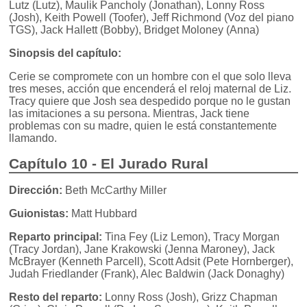
Lutz (Lutz), Maulik Pancholy (Jonathan), Lonny Ross
(Josh), Keith Powell (Toofer), Jeff Richmond (Voz del piano
TGS), Jack Hallett (Bobby), Bridget Moloney (Anna)
Sinopsis del capítulo:
Cerie se compromete con un hombre con el que solo lleva
tres meses, acción que encenderá el reloj maternal de Liz.
Tracy quiere que Josh sea despedido porque no le gustan
las imitaciones a su persona. Mientras, Jack tiene
problemas con su madre, quien le está constantemente
llamando.
Capítulo 10 - El Jurado Rural
Dirección:
Beth McCarthy Miller
Guionistas:
Matt Hubbard
Reparto principal:
Tina Fey (Liz Lemon), Tracy Morgan
(Tracy Jordan), Jane Krakowski (Jenna Maroney), Jack
McBrayer (Kenneth Parcell), Scott Adsit (Pete Hornberger),
Judah Friedlander (Frank), Alec Baldwin (Jack Donaghy)
Resto del reparto:
Lonny Ross (Josh), Grizz Chapman