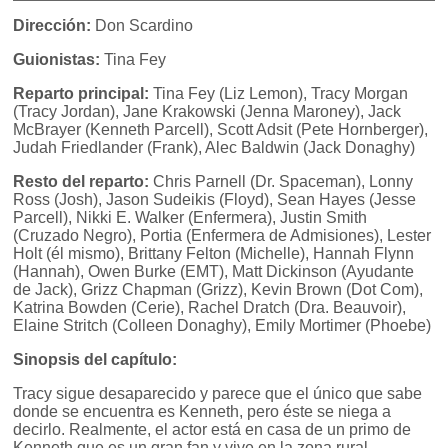
Dirección:
Don Scardino
Guionistas:
Tina Fey
Reparto principal:
Tina Fey (Liz Lemon), Tracy Morgan
(Tracy Jordan), Jane Krakowski (Jenna Maroney), Jack
McBrayer (Kenneth Parcell), Scott Adsit (Pete Hornberger),
Judah Friedlander (Frank), Alec Baldwin (Jack Donaghy)
Resto del reparto:
Chris Parnell (Dr. Spaceman), Lonny
Ross (Josh), Jason Sudeikis (Floyd), Sean Hayes (Jesse
Parcell), Nikki E. Walker (Enfermera), Justin Smith
(Cruzado Negro), Portia (Enfermera de Admisiones), Lester
Holt (él mismo), Brittany Felton (Michelle), Hannah Flynn
(Hannah), Owen Burke (EMT), Matt Dickinson (Ayudante
de Jack), Grizz Chapman (Grizz), Kevin Brown (Dot Com),
Katrina Bowden (Cerie), Rachel Dratch (Dra. Beauvoir),
Elaine Stritch (Colleen Donaghy), Emily Mortimer (Phoebe)
Sinopsis del capítulo:
Tracy sigue desaparecido y parece que el único que sabe
donde se encuentra es Kenneth, pero éste se niega a
decirlo. Realmente, el actor está en casa de un primo de
Kenneth que es un gran fan y vive en la zona rural.