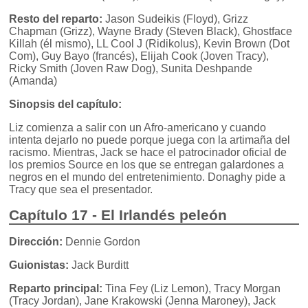
Resto del reparto:
Jason Sudeikis (Floyd), Grizz
Chapman (Grizz), Wayne Brady (Steven Black), Ghostface
Killah (él mismo), LL Cool J (Ridikolus), Kevin Brown (Dot
Com), Guy Bayo (francés), Elijah Cook (Joven Tracy),
Ricky Smith (Joven Raw Dog), Sunita Deshpande
(Amanda)
Sinopsis del capítulo:
Liz comienza a salir con un Afro-americano y cuando
intenta dejarlo no puede porque juega con la artimaña del
racismo. Mientras, Jack se hace el patrocinador oficial de
los premios Source en los que se entregan galardones a
negros en el mundo del entretenimiento. Donaghy pide a
Tracy que sea el presentador.
Capítulo 17 - El Irlandés peleón
Dirección:
Dennie Gordon
Guionistas:
Jack Burditt
Reparto principal:
Tina Fey (Liz Lemon), Tracy Morgan
(Tracy Jordan), Jane Krakowski (Jenna Maroney), Jack