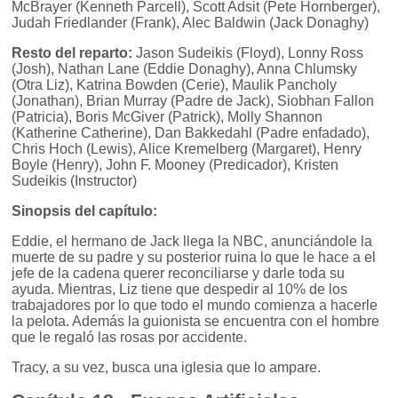
McBrayer (Kenneth Parcell), Scott Adsit (Pete Hornberger),
Judah Friedlander (Frank), Alec Baldwin (Jack Donaghy)
Resto del reparto:
Jason Sudeikis (Floyd), Lonny Ross
(Josh), Nathan Lane (Eddie Donaghy), Anna Chlumsky
(Otra Liz), Katrina Bowden (Cerie), Maulik Pancholy
(Jonathan), Brian Murray (Padre de Jack), Siobhan Fallon
(Patricia), Boris McGiver (Patrick), Molly Shannon
(Katherine Catherine), Dan Bakkedahl (Padre enfadado),
Chris Hoch (Lewis), Alice Kremelberg (Margaret), Henry
Boyle (Henry), John F. Mooney (Predicador), Kristen
Sudeikis (Instructor)
Sinopsis del capítulo:
Eddie, el hermano de Jack llega la NBC, anunciándole la
muerte de su padre y su posterior ruina lo que le hace a el
jefe de la cadena querer reconciliarse y darle toda su
ayuda. Mientras, Liz tiene que despedir al 10% de los
trabajadores por lo que todo el mundo comienza a hacerle
la pelota. Además la guionista se encuentra con el hombre
que le regaló las rosas por accidente.
Tracy, a su vez, busca una iglesia que lo ampare.