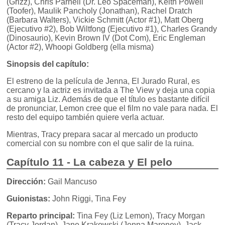
(Grizz), Chris Parnell (Dr. Leo Spaceman), Keith Powell
(Toofer), Maulik Pancholy (Jonathan), Rachel Dratch
(Barbara Walters), Vickie Schmitt (Actor #1), Matt Oberg
(Ejecutivo #2), Bob Wiltfong (Ejecutivo #1), Charles Grandy
(Dinosaurio), Kevin Brown IV (Dot Com), Eric Engleman
(Actor #2), Whoopi Goldberg (ella misma)
Sinopsis del capítulo:
El estreno de la película de Jenna, El Jurado Rural, es
cercano y la actriz es invitada a The View y deja una copia
a su amiga Liz. Además de que el título es bastante difícil
de pronunciar, Lemon cree que el film no vale para nada. El
resto del equipo también quiere verla actuar.
Mientras, Tracy prepara sacar al mercado un producto
comercial con su nombre con el que salir de la ruina.
Capítulo 11 - La cabeza y El pelo
Dirección:
Gail Mancuso
Guionistas:
John Riggi, Tina Fey
Reparto principal:
Tina Fey (Liz Lemon), Tracy Morgan
(Tracy Jordan), Jane Krakowski (Jenna Maroney), Jack