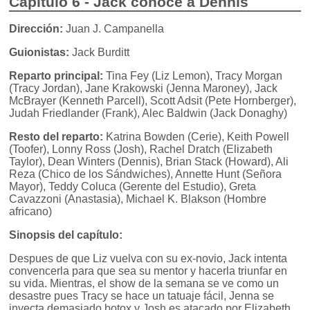
Capítulo 6 - Jack conoce a Dennis
Dirección:
Juan J. Campanella
Guionistas:
Jack Burditt
Reparto principal:
Tina Fey (Liz Lemon), Tracy Morgan
(Tracy Jordan), Jane Krakowski (Jenna Maroney), Jack
McBrayer (Kenneth Parcell), Scott Adsit (Pete Hornberger),
Judah Friedlander (Frank), Alec Baldwin (Jack Donaghy)
Resto del reparto:
Katrina Bowden (Cerie), Keith Powell
(Toofer), Lonny Ross (Josh), Rachel Dratch (Elizabeth
Taylor), Dean Winters (Dennis), Brian Stack (Howard), Ali
Reza (Chico de los Sándwiches), Annette Hunt (Señora
Mayor), Teddy Coluca (Gerente del Estudio), Greta
Cavazzoni (Anastasia), Michael K. Blakson (Hombre
africano)
Sinopsis del capítulo:
Despues de que Liz vuelva con su ex-novio, Jack intenta
convencerla para que sea su mentor y hacerla triunfar en
su vida. Mientras, el show de la semana se ve como un
desastre pues Tracy se hace un tatuaje fácil, Jenna se
inyecta demasiado botox y Josh es atacado por Elizabeth