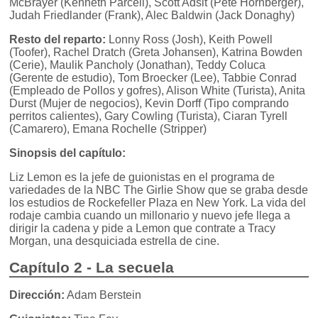
McBrayer (Kenneth Parcell), Scott Adsit (Pete Hornberger),
Judah Friedlander (Frank), Alec Baldwin (Jack Donaghy)
Resto del reparto:
Lonny Ross (Josh), Keith Powell
(Toofer), Rachel Dratch (Greta Johansen), Katrina Bowden
(Cerie), Maulik Pancholy (Jonathan), Teddy Coluca
(Gerente de estudio), Tom Broecker (Lee), Tabbie Conrad
(Empleado de Pollos y gofres), Alison White (Turista), Anita
Durst (Mujer de negocios), Kevin Dorff (Tipo comprando
perritos calientes), Gary Cowling (Turista), Ciaran Tyrell
(Camarero), Emana Rochelle (Stripper)
Sinopsis del capítulo:
Liz Lemon es la jefe de guionistas en el programa de
variedades de la NBC The Girlie Show que se graba desde
los estudios de Rockefeller Plaza en New York. La vida del
rodaje cambia cuando un millonario y nuevo jefe llega a
dirigir la cadena y pide a Lemon que contrate a Tracy
Morgan, una desquiciada estrella de cine.
Capítulo 2 - La secuela
Dirección:
Adam Berstein