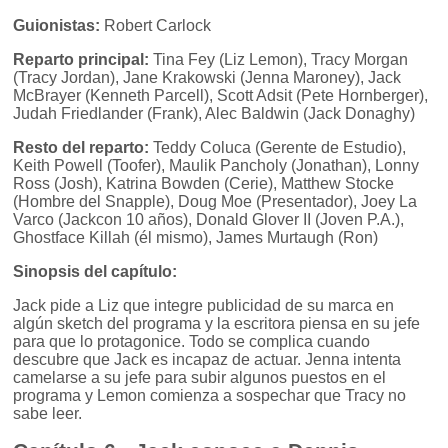
Guionistas:
Robert Carlock
Reparto principal:
Tina Fey (Liz Lemon), Tracy Morgan
(Tracy Jordan), Jane Krakowski (Jenna Maroney), Jack
McBrayer (Kenneth Parcell), Scott Adsit (Pete Hornberger),
Judah Friedlander (Frank), Alec Baldwin (Jack Donaghy)
Resto del reparto:
Teddy Coluca (Gerente de Estudio),
Keith Powell (Toofer), Maulik Pancholy (Jonathan), Lonny
Ross (Josh), Katrina Bowden (Cerie), Matthew Stocke
(Hombre del Snapple), Doug Moe (Presentador), Joey La
Varco (Jackcon 10 años), Donald Glover II (Joven P.A.),
Ghostface Killah (él mismo), James Murtaugh (Ron)
Sinopsis del capítulo:
Jack pide a Liz que integre publicidad de su marca en
algún sketch del programa y la escritora piensa en su jefe
para que lo protagonice. Todo se complica cuando
descubre que Jack es incapaz de actuar. Jenna intenta
camelarse a su jefe para subir algunos puestos en el
programa y Lemon comienza a sospechar que Tracy no
sabe leer.