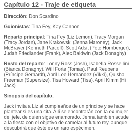
Capítulo 12 - Traje de etiqueta
Dirección:
Don Scardino
Guionistas:
Tina Fey, Kay Cannon
Reparto principal:
Tina Fey (Liz Lemon), Tracy Morgan
(Tracy Jordan), Jane Krakowski (Jenna Maroney), Jack
McBrayer (Kenneth Parcell), Scott Adsit (Pete Hornberger),
Judah Friedlander (Frank), Alec Baldwin (Jack Donaghy)
Resto del reparto:
Lonny Ross (Josh), Isabella Rossellini
(Bianca Donaghy), Will Forte (Tomas), Paul Reubens
(Príncipe Gerhardt), April Lee Hernandez (Vikki), Quisha
Freeman (Supersize), Tisa Howard (Tisa), April Kimm (Hi
Jack)
Sinopsis del capítulo:
Jack invita a Liz al cumpleaños de un príncipe y se hace
plantear si es una cita. Allí se encontrarán con la ex-mujer
del jefe, de quien sigue enamorado. Jenna también acude
a la fiesta con el objetivo de camelar al futuro rey, aunque
descubrirá que éste es un raro espécimen.