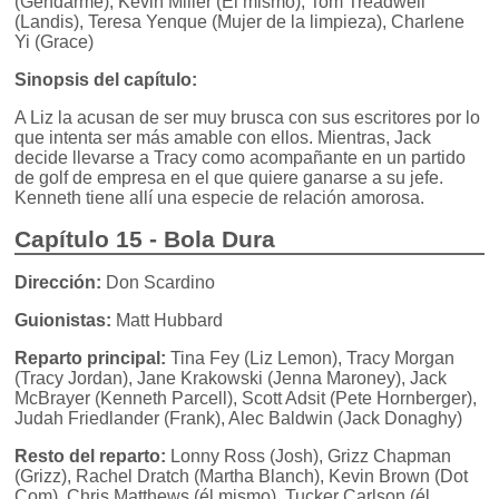
(Gendarme), Kevin Miller (Él mismo), Tom Treadwell
(Landis), Teresa Yenque (Mujer de la limpieza), Charlene
Yi (Grace)
Sinopsis del capítulo:
A Liz la acusan de ser muy brusca con sus escritores por lo
que intenta ser más amable con ellos. Mientras, Jack
decide llevarse a Tracy como acompañante en un partido
de golf de empresa en el que quiere ganarse a su jefe.
Kenneth tiene allí una especie de relación amorosa.
Capítulo 15 - Bola Dura
Dirección:
Don Scardino
Guionistas:
Matt Hubbard
Reparto principal:
Tina Fey (Liz Lemon), Tracy Morgan
(Tracy Jordan), Jane Krakowski (Jenna Maroney), Jack
McBrayer (Kenneth Parcell), Scott Adsit (Pete Hornberger),
Judah Friedlander (Frank), Alec Baldwin (Jack Donaghy)
Resto del reparto:
Lonny Ross (Josh), Grizz Chapman
(Grizz), Rachel Dratch (Martha Blanch), Kevin Brown (Dot
Com), Chris Matthews (él mismo), Tucker Carlson (él