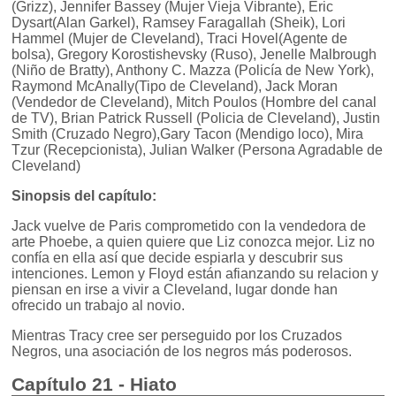
(Grizz), Jennifer Bassey (Mujer Vieja Vibrante), Eric
Dysart(Alan Garkel), Ramsey Faragallah (Sheik), Lori
Hammel (Mujer de Cleveland), Traci Hovel(Agente de
bolsa), Gregory Korostishevsky (Ruso), Jenelle Malbrough
(Niño de Bratty), Anthony C. Mazza (Policía de New York),
Raymond McAnally(Tipo de Cleveland), Jack Moran
(Vendedor de Cleveland), Mitch Poulos (Hombre del canal
de TV), Brian Patrick Russell (Policia de Cleveland), Justin
Smith (Cruzado Negro),Gary Tacon (Mendigo loco), Mira
Tzur (Recepcionista), Julian Walker (Persona Agradable de
Cleveland)
Sinopsis del capítulo:
Jack vuelve de Paris comprometido con la vendedora de
arte Phoebe, a quien quiere que Liz conozca mejor. Liz no
confía en ella así que decide espiarla y descubrir sus
intenciones. Lemon y Floyd están afianzando su relacion y
piensan en irse a vivir a Cleveland, lugar donde han
ofrecido un trabajo al novio.
Mientras Tracy cree ser perseguido por los Cruzados
Negros, una asociación de los negros más poderosos.
Capítulo 21 - Hiato