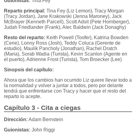
Guionistas:
Tina Fey
Reparto principal:
Tina Fey (Liz Lemon), Tracy Morgan
(Tracy Jordan), Jane Krakowski (Jenna Maroney), Jack
McBrayer (Kenneth Parcell), Scott Adsit (Pete Hornberger),
Judah Friedlander (Frank), Alec Baldwin (Jack Donaghy)
Resto del reparto:
Keith Powell (Toofer), Katrina Bowden
(Cerie), Lonny Ross (Josh), Teddy Coluca (Gerente de
estudio), Maulik Pancholy (Jonathan), Rachel Dratch
(Maria), Sorab Wadia (Turista), Kevin Scanlon (Agente en
el puerto), Adrienne Frost (Turista), Tom Broecker (Lee)
Sinopsis del capítulo:
Ahora que los cambios han ocurrido Liz quiere llevar todo a
la normalidad y volver a juntar a todos, pero por delante
tendrá que enfrentarse con Tracy y hacer que el resto del
reparto lo acepte.
Capítulo 3 - Cita a ciegas
Dirección:
Adam Bernstein
Guionistas:
John Riggi