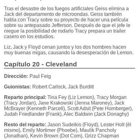
Tras el desastre de los fuegos artificiales Geiss elimina a
Jack del departamento de microondas. Geiss también
habla con Tracy sobre su proyecto de hacer una película
sobre su antepasado Jefferson. Después de que el jefe le
niegue la posibilidad de rodarlo Tracy prepara un trailer
casero en los estudios.
Liz, Jack y Floyd cenan juntos y los dos hombres hacen
muy buenas migas, causando la desesperación de Lemon.
Capítulo 20 - Cleveland
Dirección:
Paul Feig
Guionistas:
Robert Carlock, Jack Burditt
Reparto principal:
Tina Fey (Liz Lemon), Tracy Morgan
(Tracy Jordan), Jane Krakowski (Jenna Maroney), Jack
McBrayer (Kenneth Parcell), Scott Adsit (Pete Hornberger),
Judah Friedlander (Frank), Alec Baldwin (Jack Donaghy)
Resto del reparto:
Jason Sudeikis (Floyd), Lester Holt (él
mismo), Emily Mortimer (Phoebe), Maulik Pancholy
(Jonathan), Kevin Brown (Dot Com), Grizz Chapman