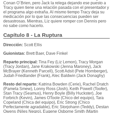
Conan O´Brien, pero Jack la relega dejando ese puesto a
Tracy quien tiene una relación pasada con el presentador y
el programa algo extraña. Al mismo tiempo Tracy deja su
medicación por lo que las consecuencias pueden ser
desastrosas. Mientras, Liz quiere romper con Dennis pero
no sabe como hacerlo.
Capítulo 8 - La Ruptura
Dirección:
Scott Ellis
Guionistas:
Brett Baer, Dave Finkel
Reparto principal:
Tina Fey (Liz Lemon), Tracy Morgan
(Tracy Jordan), Jane Krakowski (Jenna Maroney), Jack
McBrayer (Kenneth Parcell), Scott Adsit (Pete Hornberger),
Judah Friedlander (Frank), Alec Baldwin (Jack Donaghy)
Resto del reparto:
Katrina Bowden (Cerie), Rachel Dratch
(Pamela Smew), Lonny Ross (Josh), Keith Powell (Toofer),
Stan Tracy (Seamus), Henry Boyle (Billy Huckster), Joe
Forbrich (Kevin), James OToole (Chico del equipo), Tara
Copeland (Chica del equipo), Eric Strong (Chico
Perfectamente agradable), Eric Storjohann (Teddy), Destan
Owens (Niles Negro), Eugene Osborne Smith (Martin