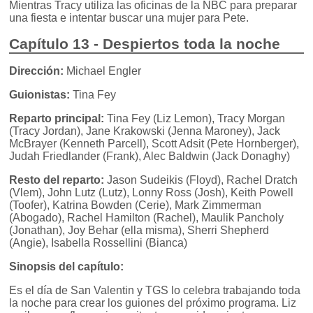
Mientras Tracy utiliza las oficinas de la NBC para preparar
una fiesta e intentar buscar una mujer para Pete.
Capítulo 13 - Despiertos toda la noche
Dirección:
Michael Engler
Guionistas:
Tina Fey
Reparto principal:
Tina Fey (Liz Lemon), Tracy Morgan
(Tracy Jordan), Jane Krakowski (Jenna Maroney), Jack
McBrayer (Kenneth Parcell), Scott Adsit (Pete Hornberger),
Judah Friedlander (Frank), Alec Baldwin (Jack Donaghy)
Resto del reparto:
Jason Sudeikis (Floyd), Rachel Dratch
(Vlem), John Lutz (Lutz), Lonny Ross (Josh), Keith Powell
(Toofer), Katrina Bowden (Cerie), Mark Zimmerman
(Abogado), Rachel Hamilton (Rachel), Maulik Pancholy
(Jonathan), Joy Behar (ella misma), Sherri Shepherd
(Angie), Isabella Rossellini (Bianca)
Sinopsis del capítulo:
Es el día de San Valentin y TGS lo celebra trabajando toda
la noche para crear los guiones del próximo programa. Liz