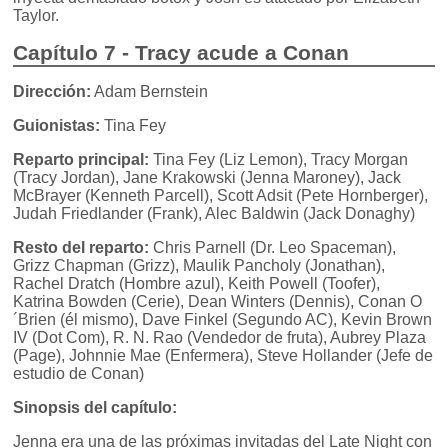
Taylor.
Capítulo 7 - Tracy acude a Conan
Dirección:
Adam Bernstein
Guionistas:
Tina Fey
Reparto principal:
Tina Fey (Liz Lemon), Tracy Morgan
(Tracy Jordan), Jane Krakowski (Jenna Maroney), Jack
McBrayer (Kenneth Parcell), Scott Adsit (Pete Hornberger),
Judah Friedlander (Frank), Alec Baldwin (Jack Donaghy)
Resto del reparto:
Chris Parnell (Dr. Leo Spaceman),
Grizz Chapman (Grizz), Maulik Pancholy (Jonathan),
Rachel Dratch (Hombre azul), Keith Powell (Toofer),
Katrina Bowden (Cerie), Dean Winters (Dennis), Conan O
´Brien (él mismo), Dave Finkel (Segundo AC), Kevin Brown
IV (Dot Com), R. N. Rao (Vendedor de fruta), Aubrey Plaza
(Page), Johnnie Mae (Enfermera), Steve Hollander (Jefe de
estudio de Conan)
Sinopsis del capítulo:
Jenna era una de las próximas invitadas del Late Night con