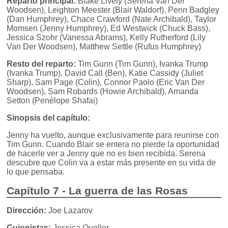
Reparto principal:
Blake Lively (Serena Van Der
Woodsen), Leighton Meester (Blair Waldorf), Penn Badgley
(Dan Humphrey), Chace Crawford (Nate Archibald), Taylor
Momsen (Jenny Humphrey), Ed Westwick (Chuck Bass),
Jessica Szohr (Vanessa Abrams), Kelly Rutherford (Lily
Van Der Woodsen), Matthew Settle (Rufus Humphrey)
Resto del reparto:
Tim Gunn (Tim Gunn), Ivanka Trump
(Ivanka Trump), David Call (Ben), Katie Cassidy (Juliet
Sharp), Sam Page (Colin), Connor Paolo (Eric Van Der
Woodsen), Sam Robards (Howie Archibald), Amanda
Setton (Penélope Shafai)
Sinopsis del capítulo:
Jenny ha vuelto, aunque exclusivamente para reunirse con
Tim Gunn. Cuando Blair se entera no pierde la oportunidad
de hacerle ver a Jenny que no es bien recibida. Serena
descubre que Colin va a estar más presente en su vida de
lo que pensaba.
Capítulo 7 - La guerra de las Rosas
Dirección:
Joe Lazarov
Guionistas:
Jessica Queller