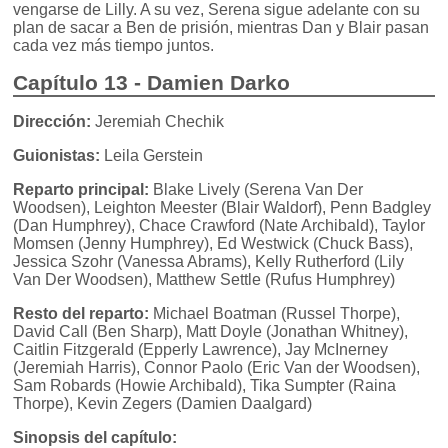
vengarse de Lilly. A su vez, Serena sigue adelante con su
plan de sacar a Ben de prisión, mientras Dan y Blair pasan
cada vez más tiempo juntos.
Capítulo 13 - Damien Darko
Dirección:
Jeremiah Chechik
Guionistas:
Leila Gerstein
Reparto principal:
Blake Lively (Serena Van Der
Woodsen), Leighton Meester (Blair Waldorf), Penn Badgley
(Dan Humphrey), Chace Crawford (Nate Archibald), Taylor
Momsen (Jenny Humphrey), Ed Westwick (Chuck Bass),
Jessica Szohr (Vanessa Abrams), Kelly Rutherford (Lily
Van Der Woodsen), Matthew Settle (Rufus Humphrey)
Resto del reparto:
Michael Boatman (Russel Thorpe),
David Call (Ben Sharp), Matt Doyle (Jonathan Whitney),
Caitlin Fitzgerald (Epperly Lawrence), Jay McInerney
(Jeremiah Harris), Connor Paolo (Eric Van der Woodsen),
Sam Robards (Howie Archibald), Tika Sumpter (Raina
Thorpe), Kevin Zegers (Damien Daalgard)
Sinopsis del capítulo: