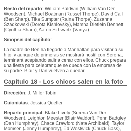
Resto del reparto:
William Baldwin (William Van Der
Woodsen), Michael Boatman (Russel Thorpe), David Call
(Ben Sharp), Tika Sumpter (Raina Thorpe), Zuzanna
Szadkowski (Dorota Kishlovsky), Marsha Dietlein Bennett
(Cynthia Sharp), Aaron Schwartz (Vanya)
Sinopsis del capítulo:
La madre de Ben ha llegado a Manhattan para visitar a su
hijo, y aunque de primeras se mostrará hostil con Serena,
terminará aceptando salir a cenar con ellos. Chuck prepara
una fiesta para celebrar que se queda con la empresa de
su padre. Blair y Dan vuelven a quedar.
Capítulo 18 - Los chicos salen en la foto
Dirección:
J. Miller Tobin
Guionistas:
Jessica Queller
Reparto principal:
Blake Lively (Serena Van Der
Woodsen), Leighton Meester (Blair Waldorf), Penn Badgley
(Dan Humphrey), Chace Crawford (Nate Archibald), Taylor
Momsen (Jenny Humphrey), Ed Westwick (Chuck Bass),