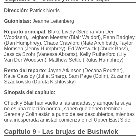
Dirección:
Patrick Norris
Guionistas:
Jeanne Leitenberg
Reparto principal:
Blake Lively (Serena Van Der
Woodsen), Leighton Meester (Blair Waldorf), Penn Badgley
(Dan Humphrey), Chace Crawford (Nate Archibald), Taylor
Momsen (Jenny Humphrey), Ed Westwick (Chuck Bass),
Jessica Szohr (Vanessa Abrams), Kelly Rutherford (Lily
Van Der Woodsen), Matthew Settle (Rufus Humphrey)
Resto del reparto:
Jayne Atkinson (Decana Reuther),
Katie Cassidy (Juliet Sharp), Sam Page (Colin), Zuzanna
Szadkowski (Dorota Kishlovsky)
Sinopsis del capítulo:
Chuck y Blair han vuelto a las andadas, y aunque la suya
no es una relación normal, saben que deben terminar.
Serena y Colin están a punto de ser descubiertos, mientras
una inesperada amistad comienza en el Upper East Side.
Capítulo 9 - Las brujas de Bushwick