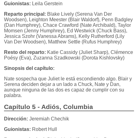
Guionistas:
Leila Gerstein
Reparto principal:
Blake Lively (Serena Van Der
Woodsen), Leighton Meester (Blair Waldorf), Penn Badgley
(Dan Humphrey), Chace Crawford (Nate Archibald), Taylor
Momsen (Jenny Humphrey), Ed Westwick (Chuck Bass),
Jessica Szohr (Vanessa Abrams), Kelly Rutherford (Lily
Van Der Woodsen), Matthew Settle (Rufus Humphrey)
Resto del reparto:
Katie Cassidy (Juliet Sharp), Clémence
Poésy (Eva), Zuzanna Szadkowski (Dorota Kishlovsky)
Sinopsis del capítulo:
Nate sospecha que Juliet le está escondiendo algo. Blair y
Serena deciden dejar a un lado a Chuck, Nate y Dan,
aunque ninguna de las dos es capaz de cumplir con su
palabra.
Capítulo 5 - Adiós, Columbia
Dirección:
Jeremiah Chechik
Guionistas:
Robert Hull