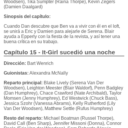
Woodsen), Tika Sumpter (Raina Thorpe), Kevin Zegers
(Damien Daalgard)
Sinopsis del capítulo:
Cuando Dan descubre que Ben va a vivir con él en el loft,
se unirá a Eric y Damien para alejarle de Serena. Blair
ayuda a Epperly con la fiesta de la revista, y así tener una
buena crítica en su trabajo.
Capítulo 15 - It-Girl sucedió una noche
Dirección:
Bart Wenrich
Guionistas:
Alexandra McNally
Reparto principal:
Blake Lively (Serena Van Der
Woodsen), Leighton Meester (Blair Waldorf), Penn Badgley
(Dan Humphrey), Chace Crawford (Nate Archibald), Taylor
Momsen (Jenny Humphrey), Ed Westwick (Chuck Bass),
Jessica Szohr (Vanessa Abrams), Kelly Rutherford (Lily
Van Der Woodsen), Matthew Settle (Rufus Humphrey)
Resto del reparto:
Michael Boatman (Russel Thorpe),
David Call (Ben Sharp), Jennifer Missoni (Donna), Connor