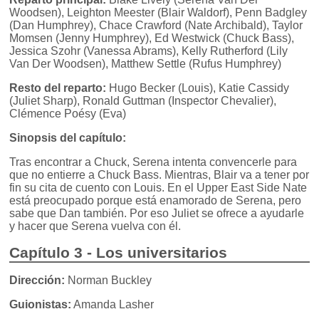
Woodsen), Leighton Meester (Blair Waldorf), Penn Badgley
(Dan Humphrey), Chace Crawford (Nate Archibald), Taylor
Momsen (Jenny Humphrey), Ed Westwick (Chuck Bass),
Jessica Szohr (Vanessa Abrams), Kelly Rutherford (Lily
Van Der Woodsen), Matthew Settle (Rufus Humphrey)
Resto del reparto:
Hugo Becker (Louis), Katie Cassidy
(Juliet Sharp), Ronald Guttman (Inspector Chevalier),
Clémence Poésy (Eva)
Sinopsis del capítulo:
Tras encontrar a Chuck, Serena intenta convencerle para
que no entierre a Chuck Bass. Mientras, Blair va a tener por
fin su cita de cuento con Louis. En el Upper East Side Nate
está preocupado porque está enamorado de Serena, pero
sabe que Dan también. Por eso Juliet se ofrece a ayudarle
y hacer que Serena vuelva con él.
Capítulo 3 - Los universitarios
Dirección:
Norman Buckley
Guionistas:
Amanda Lasher