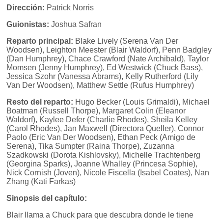
Dirección:
Patrick Norris
Guionistas:
Joshua Safran
Reparto principal:
Blake Lively (Serena Van Der
Woodsen), Leighton Meester (Blair Waldorf), Penn Badgley
(Dan Humphrey), Chace Crawford (Nate Archibald), Taylor
Momsen (Jenny Humphrey), Ed Westwick (Chuck Bass),
Jessica Szohr (Vanessa Abrams), Kelly Rutherford (Lily
Van Der Woodsen), Matthew Settle (Rufus Humphrey)
Resto del reparto:
Hugo Becker (Louis Grimaldi), Michael
Boatman (Russell Thorpe), Margaret Colin (Eleanor
Waldorf), Kaylee Defer (Charlie Rhodes), Sheila Kelley
(Carol Rhodes), Jan Maxwell (Directora Queller), Connor
Paolo (Eric Van Der Woodsen), Ethan Peck (Amigo de
Serena), Tika Sumpter (Raina Thorpe), Zuzanna
Szadkowski (Dorota Kishlovsky), Michelle Trachtenberg
(Georgina Sparks), Joanne Whalley (Princesa Sophie),
Nick Cornish (Joven), Nicole Fiscella (Isabel Coates), Nan
Zhang (Kati Farkas)
Sinopsis del capítulo:
Blair llama a Chuck para que descubra donde le tiene