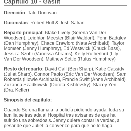
Capítulo 10 - Gaslit
Dirección:
Tate Donovan
Guionistas:
Robert Hull & Josh Safran
Reparto principal:
Blake Lively (Serena Van Der
Woodsen), Leighton Meester (Blair Waldorf), Penn Badgley
(Dan Humphrey), Chace Crawford (Nate Archibald), Taylor
Momsen (Jenny Humphrey), Ed Westwick (Chuck Bass),
Jessica Szohr (Vanessa Abrams), Kelly Rutherford (Lily
Van Der Woodsen), Matthew Settle (Rufus Humphrey)
Resto del reparto:
David Call (Ben Sharp), Katie Cassidy
(Juliet Sharp), Connor Paolo (Eric Van Der Woodsen), Sam
Robards (Howie Archibald), Francie Swift (Anne Archibald),
Zuzanna Szadkowski (Dorota Kishlovsky), Stacey Yen
(Dra. Keller)
Sinopsis del capítulo:
Cuando Serena llama a la policía pidiendo ayuda, toda su
familia se traslada al Hospital tras avisarles de que ha
sufrido una sobredosis. Jenny quiere contar la verdad, a
pesar de que Juliet la convence para que no lo haga.