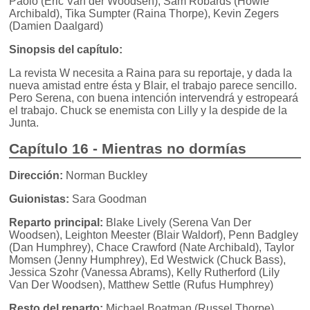
Paolo (Eric Van der Woodsen), Sam Robards (Howie
Archibald), Tika Sumpter (Raina Thorpe), Kevin Zegers
(Damien Daalgard)
Sinopsis del capítulo:
La revista W necesita a Raina para su reportaje, y dada la
nueva amistad entre ésta y Blair, el trabajo parece sencillo.
Pero Serena, con buena intención intervendrá y estropeará
el trabajo. Chuck se enemista con Lilly y la despide de la
Junta.
Capítulo 16 - Mientras no dormías
Dirección:
Norman Buckley
Guionistas:
Sara Goodman
Reparto principal:
Blake Lively (Serena Van Der
Woodsen), Leighton Meester (Blair Waldorf), Penn Badgley
(Dan Humphrey), Chace Crawford (Nate Archibald), Taylor
Momsen (Jenny Humphrey), Ed Westwick (Chuck Bass),
Jessica Szohr (Vanessa Abrams), Kelly Rutherford (Lily
Van Der Woodsen), Matthew Settle (Rufus Humphrey)
Resto del reparto:
Michael Boatman (Russel Thorpe),