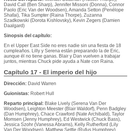
David Call (Ben Sharp), Jennifer Missoni (Donna), Connor
Paolo (Eric Van der Woodsen), Amanda Setton (Penélope
Shafai), Tika Sumpter (Raina Thorpe), Zuzanna
Szadkowski (Dorota Kishlovsky), Kevin Zegers (Damien
Daalgard)
Sinopsis del capítulo:
En el Upper East Side no eres nadie sin una fiesta de 18
cumpleaños. Lilly y Serena están preparando la de Eric,
aunque él no tiene ganas. Blair y Dan vuelven a trabajar
juntos, mientras Chuck pide ayuda a Nate con Raina.
Capítulo 17 - El imperio del hijo
Dirección:
David Warren
Guionistas:
Robert Hull
Reparto principal:
Blake Lively (Serena Van Der
Woodsen), Leighton Meester (Blair Waldorf), Penn Badgley
(Dan Humphrey), Chace Crawford (Nate Archibald), Taylor
Momsen (Jenny Humphrey), Ed Westwick (Chuck Bass),
Jessica Szohr (Vanessa Abrams), Kelly Rutherford (Lily
Van Der Woodsen), Matthew Settle (Rufus Humphrey)