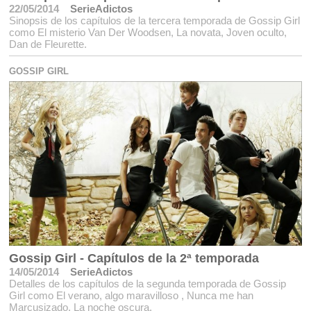
22/05/2014
SerieAdictos
Sinopsis de los capítulos de la tercera temporada de Gossip Girl
como El misterio Van Der Woodsen, La novata, Joven oculto,
Dan de Fleurette.
GOSSIP GIRL
Gossip Girl - Capítulos de la 2ª temporada
14/05/2014
SerieAdictos
Detalles de los capítulos de la segunda temporada de Gossip
Girl como El verano, algo maravilloso , Nunca me han
Marcusizado, La noche oscura.