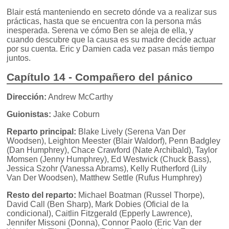
Blair está manteniendo en secreto dónde va a realizar sus
prácticas, hasta que se encuentra con la persona más
inesperada. Serena ve cómo Ben se aleja de ella, y
cuando descubre que la causa es su madre decide actuar
por su cuenta. Eric y Damien cada vez pasan más tiempo
juntos.
Capítulo 14 - Compañero del pánico
Dirección:
Andrew McCarthy
Guionistas:
Jake Coburn
Reparto principal:
Blake Lively (Serena Van Der
Woodsen), Leighton Meester (Blair Waldorf), Penn Badgley
(Dan Humphrey), Chace Crawford (Nate Archibald), Taylor
Momsen (Jenny Humphrey), Ed Westwick (Chuck Bass),
Jessica Szohr (Vanessa Abrams), Kelly Rutherford (Lily
Van Der Woodsen), Matthew Settle (Rufus Humphrey)
Resto del reparto:
Michael Boatman (Russel Thorpe),
David Call (Ben Sharp), Mark Dobies (Oficial de la
condicional), Caitlin Fitzgerald (Epperly Lawrence),
Jennifer Missoni (Donna), Connor Paolo (Eric Van der