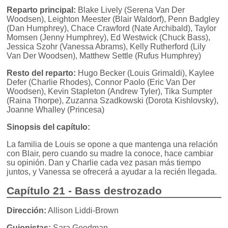
Reparto principal:
Blake Lively (Serena Van Der
Woodsen), Leighton Meester (Blair Waldorf), Penn Badgley
(Dan Humphrey), Chace Crawford (Nate Archibald), Taylor
Momsen (Jenny Humphrey), Ed Westwick (Chuck Bass),
Jessica Szohr (Vanessa Abrams), Kelly Rutherford (Lily
Van Der Woodsen), Matthew Settle (Rufus Humphrey)
Resto del reparto:
Hugo Becker (Louis Grimaldi), Kaylee
Defer (Charlie Rhodes), Connor Paolo (Eric Van Der
Woodsen), Kevin Stapleton (Andrew Tyler), Tika Sumpter
(Raina Thorpe), Zuzanna Szadkowski (Dorota Kishlovsky),
Joanne Whalley (Princesa)
Sinopsis del capítulo:
La familia de Louis se opone a que mantenga una relación
con Blair, pero cuando su madre la conoce, hace cambiar
su opinión. Dan y Charlie cada vez pasan más tiempo
juntos, y Vanessa se ofrecerá a ayudar a la recién llegada.
Capítulo 21 - Bass destrozado
Dirección:
Allison Liddi-Brown
Guionistas:
Sara Goodman