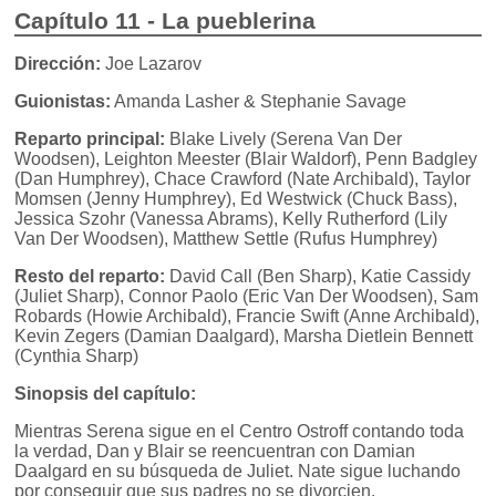
Capítulo 11 - La pueblerina
Dirección:
Joe Lazarov
Guionistas:
Amanda Lasher & Stephanie Savage
Reparto principal:
Blake Lively (Serena Van Der
Woodsen), Leighton Meester (Blair Waldorf), Penn Badgley
(Dan Humphrey), Chace Crawford (Nate Archibald), Taylor
Momsen (Jenny Humphrey), Ed Westwick (Chuck Bass),
Jessica Szohr (Vanessa Abrams), Kelly Rutherford (Lily
Van Der Woodsen), Matthew Settle (Rufus Humphrey)
Resto del reparto:
David Call (Ben Sharp), Katie Cassidy
(Juliet Sharp), Connor Paolo (Eric Van Der Woodsen), Sam
Robards (Howie Archibald), Francie Swift (Anne Archibald),
Kevin Zegers (Damian Daalgard), Marsha Dietlein Bennett
(Cynthia Sharp)
Sinopsis del capítulo:
Mientras Serena sigue en el Centro Ostroff contando toda
la verdad, Dan y Blair se reencuentran con Damian
Daalgard en su búsqueda de Juliet. Nate sigue luchando
por conseguir que sus padres no se divorcien.