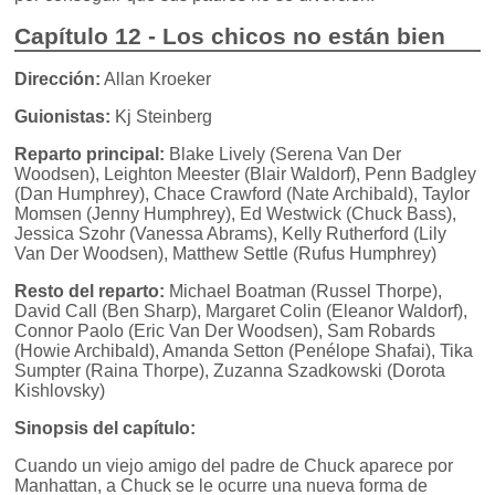
Capítulo 12 - Los chicos no están bien
Dirección:
Allan Kroeker
Guionistas:
Kj Steinberg
Reparto principal:
Blake Lively (Serena Van Der
Woodsen), Leighton Meester (Blair Waldorf), Penn Badgley
(Dan Humphrey), Chace Crawford (Nate Archibald), Taylor
Momsen (Jenny Humphrey), Ed Westwick (Chuck Bass),
Jessica Szohr (Vanessa Abrams), Kelly Rutherford (Lily
Van Der Woodsen), Matthew Settle (Rufus Humphrey)
Resto del reparto:
Michael Boatman (Russel Thorpe),
David Call (Ben Sharp), Margaret Colin (Eleanor Waldorf),
Connor Paolo (Eric Van Der Woodsen), Sam Robards
(Howie Archibald), Amanda Setton (Penélope Shafai), Tika
Sumpter (Raina Thorpe), Zuzanna Szadkowski (Dorota
Kishlovsky)
Sinopsis del capítulo:
Cuando un viejo amigo del padre de Chuck aparece por
Manhattan, a Chuck se le ocurre una nueva forma de