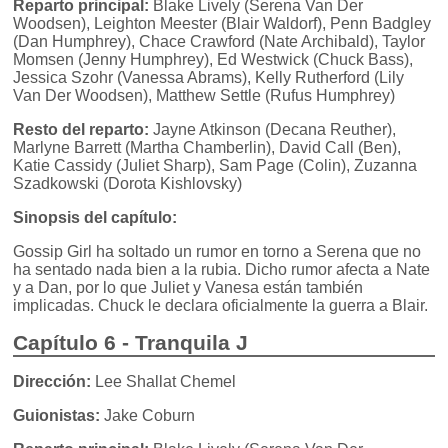
Reparto principal:
Blake Lively (Serena Van Der
Woodsen), Leighton Meester (Blair Waldorf), Penn Badgley
(Dan Humphrey), Chace Crawford (Nate Archibald), Taylor
Momsen (Jenny Humphrey), Ed Westwick (Chuck Bass),
Jessica Szohr (Vanessa Abrams), Kelly Rutherford (Lily
Van Der Woodsen), Matthew Settle (Rufus Humphrey)
Resto del reparto:
Jayne Atkinson (Decana Reuther),
Marlyne Barrett (Martha Chamberlin), David Call (Ben),
Katie Cassidy (Juliet Sharp), Sam Page (Colin), Zuzanna
Szadkowski (Dorota Kishlovsky)
Sinopsis del capítulo:
Gossip Girl ha soltado un rumor en torno a Serena que no
ha sentado nada bien a la rubia. Dicho rumor afecta a Nate
y a Dan, por lo que Juliet y Vanesa están también
implicadas. Chuck le declara oficialmente la guerra a Blair.
Capítulo 6 - Tranquila J
Dirección:
Lee Shallat Chemel
Guionistas:
Jake Coburn