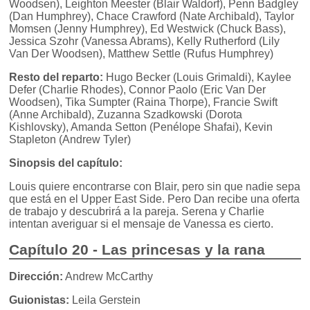
Woodsen), Leighton Meester (Blair Waldorf), Penn Badgley
(Dan Humphrey), Chace Crawford (Nate Archibald), Taylor
Momsen (Jenny Humphrey), Ed Westwick (Chuck Bass),
Jessica Szohr (Vanessa Abrams), Kelly Rutherford (Lily
Van Der Woodsen), Matthew Settle (Rufus Humphrey)
Resto del reparto:
Hugo Becker (Louis Grimaldi), Kaylee
Defer (Charlie Rhodes), Connor Paolo (Eric Van Der
Woodsen), Tika Sumpter (Raina Thorpe), Francie Swift
(Anne Archibald), Zuzanna Szadkowski (Dorota
Kishlovsky), Amanda Setton (Penélope Shafai), Kevin
Stapleton (Andrew Tyler)
Sinopsis del capítulo:
Louis quiere encontrarse con Blair, pero sin que nadie sepa
que está en el Upper East Side. Pero Dan recibe una oferta
de trabajo y descubrirá a la pareja. Serena y Charlie
intentan averiguar si el mensaje de Vanessa es cierto.
Capítulo 20 - Las princesas y la rana
Dirección:
Andrew McCarthy
Guionistas:
Leila Gerstein