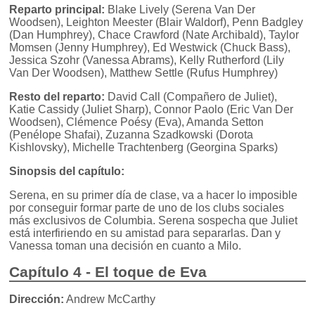
Reparto principal:
Blake Lively (Serena Van Der
Woodsen), Leighton Meester (Blair Waldorf), Penn Badgley
(Dan Humphrey), Chace Crawford (Nate Archibald), Taylor
Momsen (Jenny Humphrey), Ed Westwick (Chuck Bass),
Jessica Szohr (Vanessa Abrams), Kelly Rutherford (Lily
Van Der Woodsen), Matthew Settle (Rufus Humphrey)
Resto del reparto:
David Call (Compañero de Juliet),
Katie Cassidy (Juliet Sharp), Connor Paolo (Eric Van Der
Woodsen), Clémence Poésy (Eva), Amanda Setton
(Penélope Shafai), Zuzanna Szadkowski (Dorota
Kishlovsky), Michelle Trachtenberg (Georgina Sparks)
Sinopsis del capítulo:
Serena, en su primer día de clase, va a hacer lo imposible
por conseguir formar parte de uno de los clubs sociales
más exclusivos de Columbia. Serena sospecha que Juliet
está interfiriendo en su amistad para separarlas. Dan y
Vanessa toman una decisión en cuanto a Milo.
Capítulo 4 - El toque de Eva
Dirección:
Andrew McCarthy