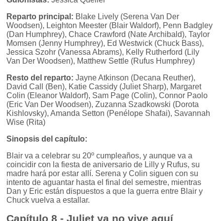
Reparto principal:
Blake Lively (Serena Van Der
Woodsen), Leighton Meester (Blair Waldorf), Penn Badgley
(Dan Humphrey), Chace Crawford (Nate Archibald), Taylor
Momsen (Jenny Humphrey), Ed Westwick (Chuck Bass),
Jessica Szohr (Vanessa Abrams), Kelly Rutherford (Lily
Van Der Woodsen), Matthew Settle (Rufus Humphrey)
Resto del reparto:
Jayne Atkinson (Decana Reuther),
David Call (Ben), Katie Cassidy (Juliet Sharp), Margaret
Colin (Eleanor Waldorf), Sam Page (Colin), Connor Paolo
(Eric Van Der Woodsen), Zuzanna Szadkowski (Dorota
Kishlovsky), Amanda Setton (Penélope Shafai), Savannah
Wise (Rita)
Sinopsis del capítulo:
Blair va a celebrar su 20º cumpleaños, y aunque va a
coincidir con la fiesta de aniversario de Lilly y Rufus, su
madre hará por estar allí. Serena y Colin siguen con su
intento de aguantar hasta el final del semestre, mientras
Dan y Eric están dispuestos a que la guerra entre Blair y
Chuck vuelva a estallar.
Capítulo 8 - Juliet ya no vive aquí