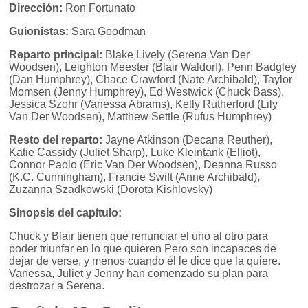
Dirección:
Ron Fortunato
Guionistas:
Sara Goodman
Reparto principal:
Blake Lively (Serena Van Der
Woodsen), Leighton Meester (Blair Waldorf), Penn Badgley
(Dan Humphrey), Chace Crawford (Nate Archibald), Taylor
Momsen (Jenny Humphrey), Ed Westwick (Chuck Bass),
Jessica Szohr (Vanessa Abrams), Kelly Rutherford (Lily
Van Der Woodsen), Matthew Settle (Rufus Humphrey)
Resto del reparto:
Jayne Atkinson (Decana Reuther),
Katie Cassidy (Juliet Sharp), Luke Kleintank (Elliot),
Connor Paolo (Eric Van Der Woodsen), Deanna Russo
(K.C. Cunningham), Francie Swift (Anne Archibald),
Zuzanna Szadkowski (Dorota Kishlovsky)
Sinopsis del capítulo:
Chuck y Blair tienen que renunciar el uno al otro para
poder triunfar en lo que quieren Pero son incapaces de
dejar de verse, y menos cuando él le dice que la quiere.
Vanessa, Juliet y Jenny han comenzado su plan para
destrozar a Serena.