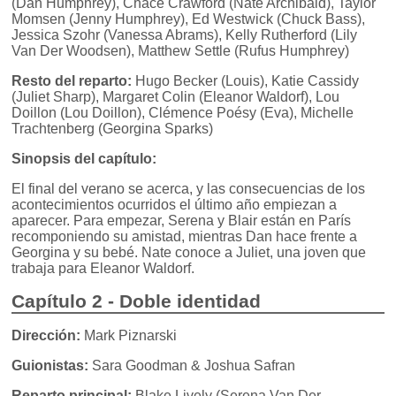
(Dan Humphrey), Chace Crawford (Nate Archibald), Taylor
Momsen (Jenny Humphrey), Ed Westwick (Chuck Bass),
Jessica Szohr (Vanessa Abrams), Kelly Rutherford (Lily
Van Der Woodsen), Matthew Settle (Rufus Humphrey)
Resto del reparto:
Hugo Becker (Louis), Katie Cassidy
(Juliet Sharp), Margaret Colin (Eleanor Waldorf), Lou
Doillon (Lou Doillon), Clémence Poésy (Eva), Michelle
Trachtenberg (Georgina Sparks)
Sinopsis del capítulo:
El final del verano se acerca, y las consecuencias de los
acontecimientos ocurridos el último año empiezan a
aparecer. Para empezar, Serena y Blair están en París
recomponiendo su amistad, mientras Dan hace frente a
Georgina y su bebé. Nate conoce a Juliet, una joven que
trabaja para Eleanor Waldorf.
Capítulo 2 - Doble identidad
Dirección:
Mark Piznarski
Guionistas:
Sara Goodman & Joshua Safran
Reparto principal:
Blake Lively (Serena Van Der