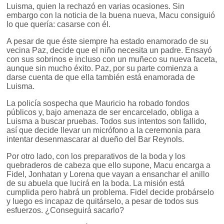
Luisma, quien la rechazó en varias ocasiones. Sin
embargo con la noticia de la buena nueva, Macu consiguió
lo que quería: casarse con él.
A pesar de que éste siempre ha estado enamorado de su
vecina Paz, decide que el niño necesita un padre. Ensayó
con sus sobrinos e incluso con un muñeco su nueva faceta,
aunque sin mucho éxito. Paz, por su parte comienza a
darse cuenta de que ella también está enamorada de
Luisma.
La policía sospecha que Mauricio ha robado fondos
públicos y, bajo amenaza de ser encarcelado, obliga a
Luisma a buscar pruebas. Todos sus intentos son fallido,
así que decide llevar un micrófono a la ceremonia para
intentar desenmascarar al dueño del Bar Reynols.
Por otro lado, con los preparativos de la boda y los
quebraderos de cabeza que ello supone, Macu encarga a
Fidel, Jonhatan y Lorena que vayan a ensanchar el anillo
de su abuela que lucirá en la boda. La misión está
cumplida pero habrá un problema. Fidel decide probárselo
y luego es incapaz de quitárselo, a pesar de todos sus
esfuerzos. ¿Conseguirá sacarlo?