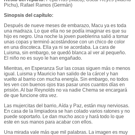
Pichu), Rafael Ramos (Germán)
Sinopsis del capítulo:
Después de nueve meses de embarazo, Macu ya es toda
una madraza. Lo que ella no se podía imaginar es que su
hijo es negro. Una noche la joven pueblerina salió a tomar
unas copas y terminó acostándose con un chico de color
en una discoteca. Ella ya ni se acordaba. La cara de
Luisma, sin embargo, se quedó blanca al ver al pequeño.
El niño no es suyo le han engañado.
Mientras, en Esperanza Sur las cosas siguen más o menos
igual. Luisma y Mauricio han salido de la cárcel y han
vuelto al barrio con mucha energía. Sin embargo, no todos
les ven con buenos ojos tras pasar unos cuantos días en
prisión. Al bar Reynolds no va nadie Chema se encargará
de que funcione otra vez.
Las mujercitas del barrio, Aída y Paz, están muy nerviosas.
En casa de la limpiadora se han colado varios ratones y no
puede soportarlo. Le dan mucho asco y hará todo lo que
este en sus manos para acabar con ellos.
Una mirada vale más que mil palabras. La imagen es muy