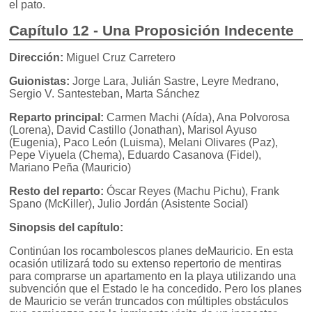
el pato.
Capítulo 12 - Una Proposición Indecente
Dirección:
Miguel Cruz Carretero
Guionistas:
Jorge Lara, Julián Sastre, Leyre Medrano,
Sergio V. Santesteban, Marta Sánchez
Reparto principal:
Carmen Machi (Aída), Ana Polvorosa
(Lorena), David Castillo (Jonathan), Marisol Ayuso
(Eugenia), Paco León (Luisma), Melani Olivares (Paz),
Pepe Viyuela (Chema), Eduardo Casanova (Fidel),
Mariano Peña (Mauricio)
Resto del reparto:
Óscar Reyes (Machu Pichu), Frank
Spano (McKiller), Julio Jordán (Asistente Social)
Sinopsis del capítulo:
Continúan los rocambolescos planes deMauricio. En esta
ocasión utilizará todo su extenso repertorio de mentiras
para comprarse un apartamento en la playa utilizando una
subvención que el Estado le ha concedido. Pero los planes
de Mauricio se verán truncados con múltiples obstáculos