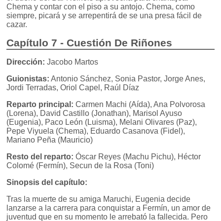
Chema y contar con el piso a su antojo. Chema, como
siempre, picará y se arrepentirá de se una presa fácil de
cazar.
Capítulo 7 - Cuestión De Riñones
Dirección:
Jacobo Martos
Guionistas:
Antonio Sánchez, Sonia Pastor, Jorge Anes,
Jordi Terradas, Oriol Capel, Raúl Díaz
Reparto principal:
Carmen Machi (Aída), Ana Polvorosa
(Lorena), David Castillo (Jonathan), Marisol Ayuso
(Eugenia), Paco León (Luisma), Melani Olivares (Paz),
Pepe Viyuela (Chema), Eduardo Casanova (Fidel),
Mariano Peña (Mauricio)
Resto del reparto:
Óscar Reyes (Machu Pichu), Héctor
Colomé (Fermín), Secun de la Rosa (Toni)
Sinopsis del capítulo:
Tras la muerte de su amiga Maruchi, Eugenia decide
lanzarse a la carrera para conquistar a Fermín, un amor de
juventud que en su momento le arrebató la fallecida. Pero