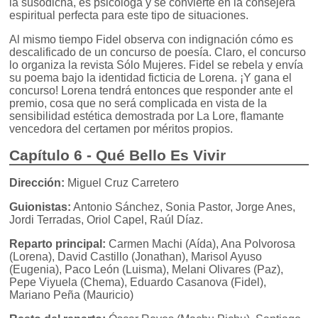
la susodicha, es psicóloga y se convierte en la consejera
espiritual perfecta para este tipo de situaciones.
Al mismo tiempo Fidel observa con indignación cómo es
descalificado de un concurso de poesía. Claro, el concurso
lo organiza la revista Sólo Mujeres. Fidel se rebela y envía
su poema bajo la identidad ficticia de Lorena. ¡Y gana el
concurso! Lorena tendrá entonces que responder ante el
premio, cosa que no será complicada en vista de la
sensibilidad estética demostrada por La Lore, flamante
vencedora del certamen por méritos propios.
Capítulo 6 - Qué Bello Es Vivir
Dirección:
Miguel Cruz Carretero
Guionistas:
Antonio Sánchez, Sonia Pastor, Jorge Anes,
Jordi Terradas, Oriol Capel, Raúl Díaz.
Reparto principal:
Carmen Machi (Aída), Ana Polvorosa
(Lorena), David Castillo (Jonathan), Marisol Ayuso
(Eugenia), Paco León (Luisma), Melani Olivares (Paz),
Pepe Viyuela (Chema), Eduardo Casanova (Fidel),
Mariano Peña (Mauricio)