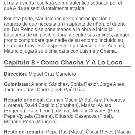
el galán viudo resultará ser un auténtico seductor por el
que Aída se sentirá totalmente atraída.
Por otra parte, Mauricio recibe con preocupación el
anuncio de que necesita un trasplante de riñón. El dueño
del Bar Reinols se pone manos a la obra e inicia la
búsqueda de un posible donante entre sus amigos, aunque
pronto comprobará que nadie de su entorno, incluido su
hermano Tony, está dispuesto a prestarse a ello. Aun así,
Mauricio jugará su última carta con Luisma y Chema.
Capítulo 8 - Como Chacha Y A Lo Loco
Dirección:
Miguel Cruz Carretero
Guionistas:
Antonio Sánchez, Sonia Pastor, Jorge Anes,
Jordi Terradas, Oriol Capel, Raúl Díaz.
Reparto principal:
Carmen Machi (Aída), Ana Polvorosa
(Lorena), David Castillo (Jonathan), Marisol Ayuso
(Eugenia), Paco León (Luisma), Melani Olivares (Paz),
Pepe Viyuela (Chema), Eduardo Casanova (Fidel),
Mariano Peña (Mauricio)
Resto del reparto:
Pepa Rus (Macu), Óscar Reyes (Machu