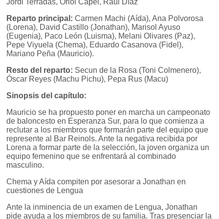
Jordi Terradas, Oriol Capel, Raúl Díaz
Reparto principal:
Carmen Machi (Aída), Ana Polvorosa
(Lorena), David Castillo (Jonathan), Marisol Ayuso
(Eugenia), Paco León (Luisma), Melani Olivares (Paz),
Pepe Viyuela (Chema), Eduardo Casanova (Fidel),
Mariano Peña (Mauricio).
Resto del reparto:
Secun de la Rosa (Toni Colmenero),
Óscar Reyes (Machu Pichu), Pepa Rus (Macu)
Sinopsis del capítulo:
Mauricio se ha propuesto poner en marcha un campeonato
de baloncesto en Esperanza Sur, para lo que comienza a
reclutar a los miembros que formarán parte del equipo que
represente al Bar Reinols. Ante la negativa recibida por
Lorena a formar parte de la selección, la joven organiza un
equipo femenino que se enfrentará al combinado
masculino.
Chema y Aída compiten por asesorar a Jonathan en
cuestiones de Lengua
Ante la inminencia de un examen de Lengua, Jonathan
pide ayuda a los miembros de su familia. Tras presenciar la