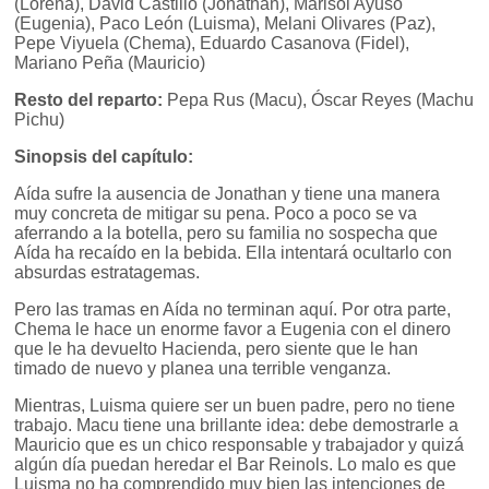
(Lorena), David Castillo (Jonathan), Marisol Ayuso
(Eugenia), Paco León (Luisma), Melani Olivares (Paz),
Pepe Viyuela (Chema), Eduardo Casanova (Fidel),
Mariano Peña (Mauricio)
Resto del reparto:
Pepa Rus (Macu), Óscar Reyes (Machu
Pichu)
Sinopsis del capítulo:
Aída sufre la ausencia de Jonathan y tiene una manera
muy concreta de mitigar su pena. Poco a poco se va
aferrando a la botella, pero su familia no sospecha que
Aída ha recaído en la bebida. Ella intentará ocultarlo con
absurdas estratagemas.
Pero las tramas en Aída no terminan aquí. Por otra parte,
Chema le hace un enorme favor a Eugenia con el dinero
que le ha devuelto Hacienda, pero siente que le han
timado de nuevo y planea una terrible venganza.
Mientras, Luisma quiere ser un buen padre, pero no tiene
trabajo. Macu tiene una brillante idea: debe demostrarle a
Mauricio que es un chico responsable y trabajador y quizá
algún día puedan heredar el Bar Reinols. Lo malo es que
Luisma no ha comprendido muy bien las intenciones de