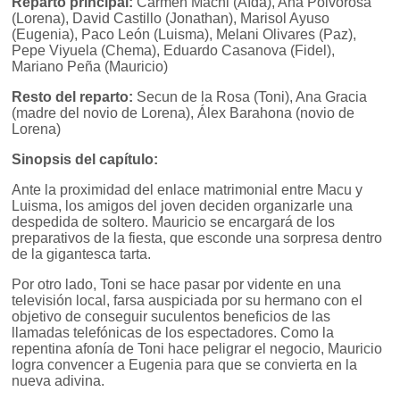
Reparto principal:
Carmen Machi (Aída), Ana Polvorosa
(Lorena), David Castillo (Jonathan), Marisol Ayuso
(Eugenia), Paco León (Luisma), Melani Olivares (Paz),
Pepe Viyuela (Chema), Eduardo Casanova (Fidel),
Mariano Peña (Mauricio)
Resto del reparto:
Secun de la Rosa (Toni), Ana Gracia
(madre del novio de Lorena), Álex Barahona (novio de
Lorena)
Sinopsis del capítulo:
Ante la proximidad del enlace matrimonial entre Macu y
Luisma, los amigos del joven deciden organizarle una
despedida de soltero. Mauricio se encargará de los
preparativos de la fiesta, que esconde una sorpresa dentro
de la gigantesca tarta.
Por otro lado, Toni se hace pasar por vidente en una
televisión local, farsa auspiciada por su hermano con el
objetivo de conseguir suculentos beneficios de las
llamadas telefónicas de los espectadores. Como la
repentina afonía de Toni hace peligrar el negocio, Mauricio
logra convencer a Eugenia para que se convierta en la
nueva adivina.