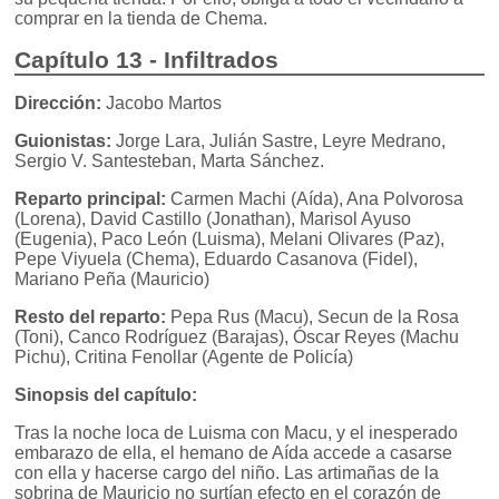
comprar en la tienda de Chema.
Capítulo 13 - Infiltrados
Dirección:
Jacobo Martos
Guionistas:
Jorge Lara, Julián Sastre, Leyre Medrano,
Sergio V. Santesteban, Marta Sánchez.
Reparto principal:
Carmen Machi (Aída), Ana Polvorosa
(Lorena), David Castillo (Jonathan), Marisol Ayuso
(Eugenia), Paco León (Luisma), Melani Olivares (Paz),
Pepe Viyuela (Chema), Eduardo Casanova (Fidel),
Mariano Peña (Mauricio)
Resto del reparto:
Pepa Rus (Macu), Secun de la Rosa
(Toni), Canco Rodríguez (Barajas), Óscar Reyes (Machu
Pichu), Critina Fenollar (Agente de Policía)
Sinopsis del capítulo:
Tras la noche loca de Luisma con Macu, y el inesperado
embarazo de ella, el hemano de Aída accede a casarse
con ella y hacerse cargo del niño. Las artimañas de la
sobrina de Mauricio no surtían efecto en el corazón de