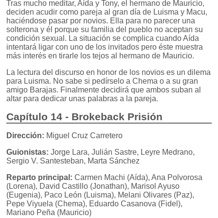
Tras mucho meditar, Aída y Tony, el hermano de Mauricio,
deciden acudir como pareja al gran día de Luisma y Macu,
haciéndose pasar por novios. Ella para no parecer una
solterona y él porque su familia del pueblo no aceptan su
condición sexual. La situación se complica cuando Aída
intentará ligar con uno de los invitados pero éste muestra
más interés en tirarle los tejos al hermano de Mauricio.
La lectura del discurso en honor de los novios es un dilema
para Luisma. No sabe si pedírselo a Chema o a su gran
amigo Barajas. Finalmente decidirá que ambos suban al
altar para dedicar unas palabras a la pareja.
Capítulo 14 - Brokeback Prisión
Dirección:
Miguel Cruz Carretero
Guionistas:
Jorge Lara, Julián Sastre, Leyre Medrano,
Sergio V. Santesteban, Marta Sánchez
Reparto principal:
Carmen Machi (Aída), Ana Polvorosa
(Lorena), David Castillo (Jonathan), Marisol Ayuso
(Eugenia), Paco León (Luisma), Melani Olivares (Paz),
Pepe Viyuela (Chema), Eduardo Casanova (Fidel),
Mariano Peña (Mauricio)