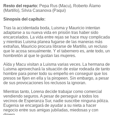
Resto del reparto:
Pepa Rus (Macu), Roberto Álamo
(Martillo), Silvia Casanova (Paqui)
Sinopsis del capítulo:
Tras la accidentada boda, Luisma y Mauricio intentan
adaptarse a su nueva vida en prisión tras haber sido
encarcelados. La vida entre rejas se hace muy complicada
y mientras Luisma planea fugarse de las maneras más
extrañas, Mauricio procura librarse de Martillo, un recluso
que le acosa sexualmente. Y el tabernero es, ante todo, un
hombretón al que le gustan las mujeres.
Aída y Macu visitan a Luisma varias veces. La hermana de
Luisma aprovechará la situación de estar rodeada de tanto
hombre para poner todo su empeño en conseguir que los
presos se fijen en ella y la piropeen. Sin embargo, a pesar
de sus provocaciones los reclusos la ignoran.
Mientras tanto, Lorena decide trabajar como comercial
vendiendo seguros. A pesar de perseguir a todos los
vecinos de Esperanza Sur, nadie suscribe ninguna póliza.
Eugenia se encargará de ayudar a su nieta a hacer
negocio entre sus amigas jubiladas, miedosas y con
dinero.