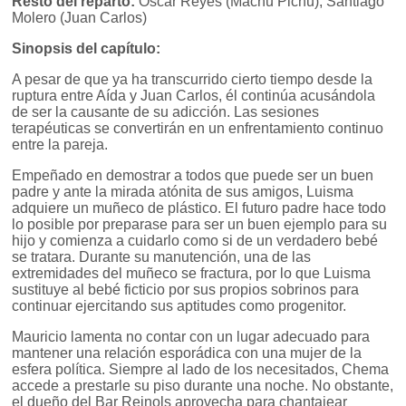
Resto del reparto:
Óscar Reyes (Machu Pichu), Santiago
Molero (Juan Carlos)
Sinopsis del capítulo:
A pesar de que ya ha transcurrido cierto tiempo desde la
ruptura entre Aída y Juan Carlos, él continúa acusándola
de ser la causante de su adicción. Las sesiones
terapéuticas se convertirán en un enfrentamiento continuo
entre la pareja.
Empeñado en demostrar a todos que puede ser un buen
padre y ante la mirada atónita de sus amigos, Luisma
adquiere un muñeco de plástico. El futuro padre hace todo
lo posible por preparase para ser un buen ejemplo para su
hijo y comienza a cuidarlo como si de un verdadero bebé
se tratara. Durante su manutención, una de las
extremidades del muñeco se fractura, por lo que Luisma
sustituye al bebé ficticio por sus propios sobrinos para
continuar ejercitando sus aptitudes como progenitor.
Mauricio lamenta no contar con un lugar adecuado para
mantener una relación esporádica con una mujer de la
esfera política. Siempre al lado de los necesitados, Chema
accede a prestarle su piso durante una noche. No obstante,
el dueño del Bar Reinols aprovecha para chantajear