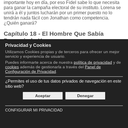
importante hoy en día, por eso Fidel sabe lo que necesita
para ganar la campaña electoral de su instituto. Lorena se
unirá a él y juntos lucharán por un primer puesto no lo
tendrán nada fácil con Jonathan como competencia.
¿Quién ganará?
Capítulo 18 - El Hombre Que Sabía
Demasiado Yoga
Privacidad y Cookies
Dirección:
Carla Revuelta
Utilizamos Cookies propias y de terceros para ofrecer un mejor
servicio y experiencia de usuario.
Guionistas:
Jorge Lara, Julián Sastre, Leyre Medrano,
Puedes informarte acerca de nuestra
política de privacidad
y de
Sergio V. Santesteban, Marta Sánchez
cookies
además de gestionarla a través del
Panel de
Configuración de Privacidad
.
Reparto principal:
Carmen Machi (Aída), Ana Polvorosa
¿Permites el uso de tus datos privados de navegación en este
(Lorena), David Castillo (Jonathan), Marisol Ayuso
sitio web?
(Eugenia), Paco León (Luisma), Melani Olivares (Paz),
Pepe Viyuela (Chema), Eduardo Casanova (Fidel),
Aceptar
Denegar
Mariano Peña (Mauricio)
Resto del reparto:
Óscar Reyes (Machu Pichu), Pepa Rus
CONFIGURAR MI PRIVACIDAD
(Macu)
Sinopsis del capítulo: