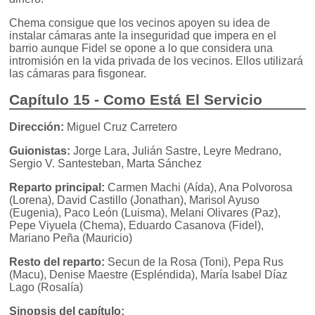
Chema consigue que los vecinos apoyen su idea de
instalar cámaras ante la inseguridad que impera en el
barrio aunque Fidel se opone a lo que considera una
intromisión en la vida privada de los vecinos. Ellos utilizará
las cámaras para fisgonear.
Capítulo 15 - Como Está El Servicio
Dirección:
Miguel Cruz Carretero
Guionistas:
Jorge Lara, Julián Sastre, Leyre Medrano,
Sergio V. Santesteban, Marta Sánchez
Reparto principal:
Carmen Machi (Aída), Ana Polvorosa
(Lorena), David Castillo (Jonathan), Marisol Ayuso
(Eugenia), Paco León (Luisma), Melani Olivares (Paz),
Pepe Viyuela (Chema), Eduardo Casanova (Fidel),
Mariano Peña (Mauricio)
Resto del reparto:
Secun de la Rosa (Toni), Pepa Rus
(Macu), Denise Maestre (Espléndida), María Isabel Díaz
Lago (Rosalía)
Sinopsis del capítulo: