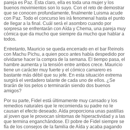
pareja es Paz. Esta claro, ella es toda una mujer y los
buenos movimientos son lo suyo. Con el reto de demostrar
que se conocen profundamente, finalmente Luisma acude
con Paz. Todo el concurso les irá fenomenal hasta el punto
de llegar a la final. Cuál será el asombro cuando por
sorpresa se enfrentarán con Aída y Chema, una pareja muy
cómica que da mucho que siempre da mucho que hablar a
todos.
Entretanto, Mauricio se queda encerrado en el bar Reinols
con Machu Pichu, a quien poco antes había despedido por
olvidarse hacer la compra de la semana. El tiempo pasa, el
hambre aumenta y la tensión entre ambos crece. Mauricio
tiene un carácter muy fuerte y el cómico camarero es
bastante más débil que su jefe. En esta situación extrema
surgirá el verdadero talante de cada uno de ellos. ¿Se
tirarán de los pelos o terminarán siendo dos buenos
amigos?
Por su parte, Fidel está últimamente muy cansado y los
remedios naturales que le recomienda su padre no le
causan el efecto deseado. Aída proporciona unas pastillas
al joven que le provocan síntomas de hiperactividad y a las
que termina enganchándose. El pobre de Fidel siempre se
fía de los consejos de la familia de Aída y acaba pagando