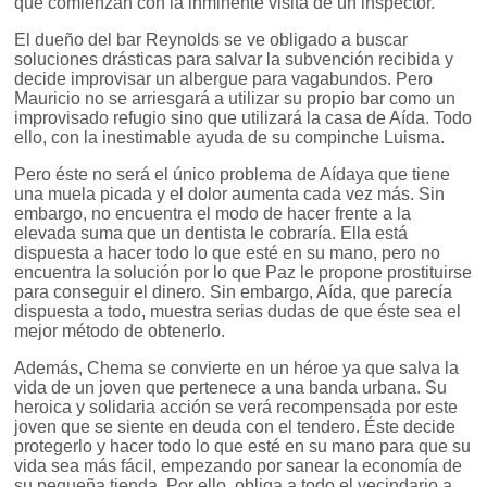
que comienzan con la inminente visita de un inspector.
El dueño del bar Reynolds se ve obligado a buscar
soluciones drásticas para salvar la subvención recibida y
decide improvisar un albergue para vagabundos. Pero
Mauricio no se arriesgará a utilizar su propio bar como un
improvisado refugio sino que utilizará la casa de Aída. Todo
ello, con la inestimable ayuda de su compinche Luisma.
Pero éste no será el único problema de Aídaya que tiene
una muela picada y el dolor aumenta cada vez más. Sin
embargo, no encuentra el modo de hacer frente a la
elevada suma que un dentista le cobraría. Ella está
dispuesta a hacer todo lo que esté en su mano, pero no
encuentra la solución por lo que Paz le propone prostituirse
para conseguir el dinero. Sin embargo, Aída, que parecía
dispuesta a todo, muestra serias dudas de que éste sea el
mejor método de obtenerlo.
Además, Chema se convierte en un héroe ya que salva la
vida de un joven que pertenece a una banda urbana. Su
heroica y solidaria acción se verá recompensada por este
joven que se siente en deuda con el tendero. Éste decide
protegerlo y hacer todo lo que esté en su mano para que su
vida sea más fácil, empezando por sanear la economía de
su pequeña tienda. Por ello, obliga a todo el vecindario a