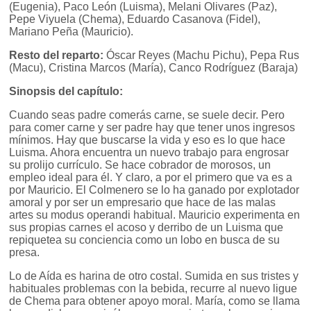
(Eugenia), Paco León (Luisma), Melani Olivares (Paz),
Pepe Viyuela (Chema), Eduardo Casanova (Fidel),
Mariano Peña (Mauricio).
Resto del reparto:
Óscar Reyes (Machu Pichu), Pepa Rus
(Macu), Cristina Marcos (María), Canco Rodríguez (Baraja)
Sinopsis del capítulo:
Cuando seas padre comerás carne, se suele decir. Pero
para comer carne y ser padre hay que tener unos ingresos
mínimos. Hay que buscarse la vida y eso es lo que hace
Luisma. Ahora encuentra un nuevo trabajo para engrosar
su prolijo currículo. Se hace cobrador de morosos, un
empleo ideal para él. Y claro, a por el primero que va es a
por Mauricio. El Colmenero se lo ha ganado por explotador
amoral y por ser un empresario que hace de las malas
artes su modus operandi habitual. Mauricio experimenta en
sus propias carnes el acoso y derribo de un Luisma que
repiquetea su conciencia como un lobo en busca de su
presa.
Lo de Aída es harina de otro costal. Sumida en sus tristes y
habituales problemas con la bebida, recurre al nuevo ligue
de Chema para obtener apoyo moral. María, como se llama