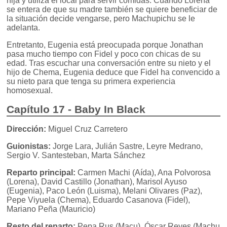
hija y utiliza el local para servir comidas. Cuando Lorena
se entera de que su madre también se quiere beneficiar de
la situación decide vengarse, pero Machupichu se le
adelanta.
Entretanto, Eugenia está preocupada porque Jonathan
pasa mucho tiempo con Fidel y poco con chicas de su
edad. Tras escuchar una conversación entre su nieto y el
hijo de Chema, Eugenia deduce que Fidel ha convencido a
su nieto para que tenga su primera experiencia
homosexual.
Capítulo 17 - Baby In Black
Dirección:
Miguel Cruz Carretero
Guionistas:
Jorge Lara, Julián Sastre, Leyre Medrano,
Sergio V. Santesteban, Marta Sánchez
Reparto principal:
Carmen Machi (Aída), Ana Polvorosa
(Lorena), David Castillo (Jonathan), Marisol Ayuso
(Eugenia), Paco León (Luisma), Melani Olivares (Paz),
Pepe Viyuela (Chema), Eduardo Casanova (Fidel),
Mariano Peña (Mauricio)
Resto del reparto:
Pepa Rus (Macu), Óscar Reyes (Machu