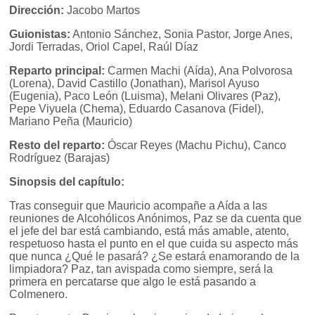
Dirección:
Jacobo Martos
Guionistas:
Antonio Sánchez, Sonia Pastor, Jorge Anes,
Jordi Terradas, Oriol Capel, Raúl Díaz
Reparto principal:
Carmen Machi (Aída), Ana Polvorosa
(Lorena), David Castillo (Jonathan), Marisol Ayuso
(Eugenia), Paco León (Luisma), Melani Olivares (Paz),
Pepe Viyuela (Chema), Eduardo Casanova (Fidel),
Mariano Peña (Mauricio)
Resto del reparto:
Óscar Reyes (Machu Pichu), Canco
Rodríguez (Barajas)
Sinopsis del capítulo:
Tras conseguir que Mauricio acompañe a Aída a las
reuniones de Alcohólicos Anónimos, Paz se da cuenta que
el jefe del bar está cambiando, está más amable, atento,
respetuoso hasta el punto en el que cuida su aspecto más
que nunca ¿Qué le pasará? ¿Se estará enamorando de la
limpiadora? Paz, tan avispada como siempre, será la
primera en percatarse que algo le está pasando a
Colmenero.