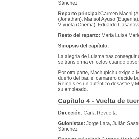
Sánchez
Reparto principal:
Carmen Machi (Aí
(Jonathan), Marisol Ayuso (Eugenia)
Viyuela (Chema), Eduardo Casanova 
Resto del reparto:
María Luisa Merl
Sinopsis del capítulo:
La alegría de Luisma tras conseguir 
se transforma en celos cuando observ
Por otra parte, Machupichu exige a M
dueño del bar, el camarero decide b
Reinols es un auténtico desastre y M
su empleado.
Capítulo 4 - Vuelta de tue
Dirección:
Carla Revuelta
Guionistas:
Jorge Lara, Julián Sast
Sánchez