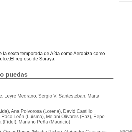
 de la sexta temporada de Aída como Aerobiza como
ulce.El regreso de Soraya.
mo puedas
re, Leyre Medrano, Sergio V. Santesteban, Marta
da), Ana Polvorosa (Lorena), David Castillo
, Paco León (Luisma), Melani Olivares (Paz), Pepe
(Fidel), Mariano Peña (Mauricio)
, Óscar Reyes (Machu Pichu), Alejandro Casaseca
ARCH