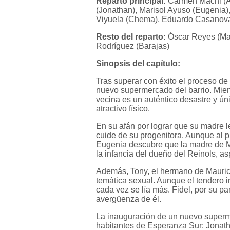
Reparto principal:
Carmen Machi (Aí
(Jonathan), Marisol Ayuso (Eugenia)
Viyuela (Chema), Eduardo Casanova 
Resto del reparto:
Óscar Reyes (Mac
Rodríguez (Barajas)
Sinopsis del capítulo:
Tras superar con éxito el proceso de
nuevo supermercado del barrio. Mien
vecina es un auténtico desastre y ú
atractivo físico.
En su afán por lograr que su madre l
cuide de su progenitora. Aunque al 
Eugenia descubre que la madre de Ma
la infancia del dueño del Reinols, a
Además, Tony, el hermano de Maurici
temática sexual. Aunque el tendero in
cada vez se lía más. Fidel, por su p
avergüenza de él.
La inauguración de un nuevo superm
habitantes de Esperanza Sur: Jonath