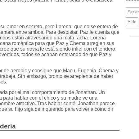
Series
Aída
 su amor en secreto, pero Lorena -que no se entera de
ntera entre ambos. Para despistar, Paz le cuenta que
mbos están atravesando una mala racha. Lorena
a cena romántica para que Paz y Chema arreglen sus
cree que su novia le está siendo infiel con el tendero.
advertidos, todos se acaban enterando de que Paz y
itor de aerobic y consigue que Macu, Eugenia, Chema y
trabaja. Sin embargo, pronto se arrepiente de haber
ses.
pada por el mal comportamiento de Jonathan. Un
a para hablar con el chico y su madre ve una
hombre atractivo. Tras hablar con él Jonathan parece
e su hijo siga delinquiendo para volver a coincidir
rdería