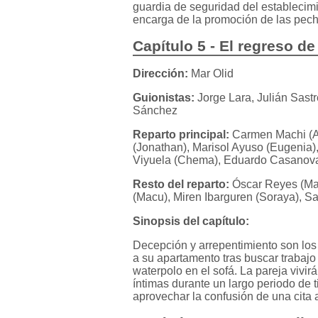
guardia de seguridad del establecim
encarga de la promoción de las pech
Capítulo 5 - El regreso d
Dirección:
Mar Olid
Guionistas:
Jorge Lara, Julián Sast
Sánchez
Reparto principal:
Carmen Machi (Aí
(Jonathan), Marisol Ayuso (Eugenia)
Viyuela (Chema), Eduardo Casanova 
Resto del reparto:
Óscar Reyes (Mac
(Macu), Miren Ibarguren (Soraya), Sa
Sinopsis del capítulo:
Decepción y arrepentimiento son lo
a su apartamento tras buscar trabajo
waterpolo en el sofá. La pareja vivirá
íntimas durante un largo periodo de 
aprovechar la confusión de una cita 