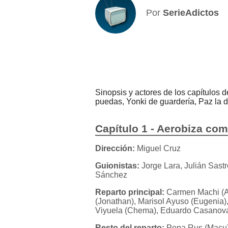
Por
SerieAdictos
Sinopsis y actores de los capítulos
puedas, Yonki de guardería, Paz la d
Capítulo 1 - Aerobiza co
Dirección:
Miguel Cruz
Guionistas:
Jorge Lara, Julián Sast
Sánchez
Reparto principal:
Carmen Machi (Aí
(Jonathan), Marisol Ayuso (Eugenia)
Viyuela (Chema), Eduardo Casanova 
Resto del reparto:
Pepa Rus (Macu)