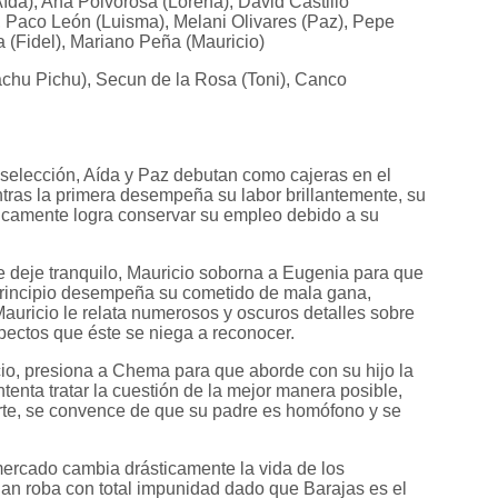
da), Ana Polvorosa (Lorena), David Castillo
, Paco León (Luisma), Melani Olivares (Paz), Pepe
(Fidel), Mariano Peña (Mauricio)
hu Pichu), Secun de la Rosa (Toni), Canco
 selección, Aída y Paz debutan como cajeras en el
tras la primera desempeña su labor brillantemente, su
nicamente logra conservar su empleo debido a su
e deje tranquilo, Mauricio soborna a Eugenia para que
principio desempeña su cometido de mala gana,
uricio le relata numerosos y oscuros detalles sobre
spectos que éste se niega a reconocer.
o, presiona a Chema para que aborde con su hijo la
tenta tratar la cuestión de la mejor manera posible,
arte, se convence de que su padre es homófono y se
ercado cambia drásticamente la vida de los
an roba con total impunidad dado que Barajas es el