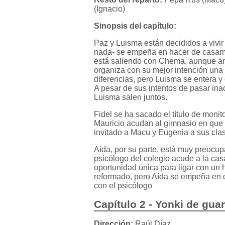
(Ignacio)
Sinopsis del capítulo:
Paz y Luisma están decididos a vivir
nada- se empeña en hacer de casame
está saliendo con Chema, aunque a
organiza con su mejor intención un
diferencias, pero Luisma se entera y 
A pesar de sus intentos de pasar in
Luisma salen juntos.
Fidel se ha sacado el título de mon
Mauricio acudan al gimnasio en que 
invitado a Macu y Eugenia a sus cla
Aída, por su parte, está muy preocu
psicólogo del colegio acude a la cas
oportunidad única para ligar con un 
reformado, pero Aída se empeña en qu
con el psicólogo
Capítulo 2 - Yonki de gua
Dirección:
Raúl Díaz