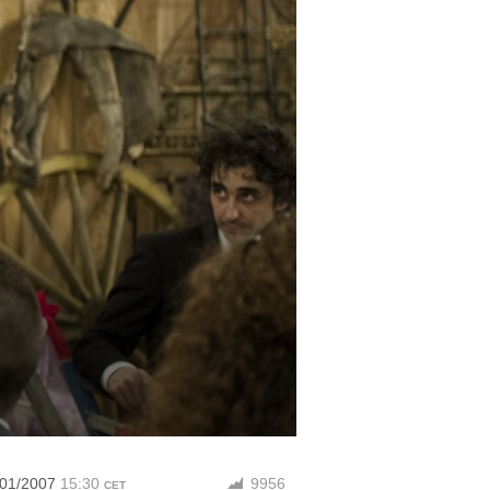
/01/2007
15:30
9956
CET