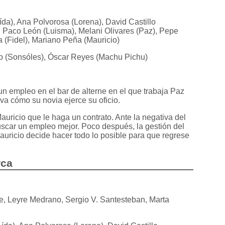
da), Ana Polvorosa (Lorena), David Castillo
, Paco León (Luisma), Melani Olivares (Paz), Pepe
(Fidel), Mariano Peña (Mauricio)
o (Sonsóles), Óscar Reyes (Machu Pichu)
un empleo en el bar de alterne en el que trabaja Paz
a cómo su novia ejerce su oficio.
auricio que le haga un contrato. Ante la negativa del
uscar un empleo mejor. Poco después, la gestión del
auricio decide hacer todo lo posible para que regrese
rca
re, Leyre Medrano, Sergio V. Santesteban, Marta