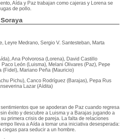
iento, Aída y Paz trabajan como cajeras y Lorena se
ugas de pollo.
e Soraya
re, Leyre Medrano, Sergio V. Santesteban, Marta
da), Ana Polvorosa (Lorena), David Castillo
, Paco León (Luisma), Melani Olivares (Paz), Pepe
(Fidel), Mariano Peña (Mauricio)
hu Pichu), Canco Rodríguez (Barajas), Pepa Rus
nseverina Lazar (Aídita)
s sentimientos que se apoderan de Paz cuando regresa
 sin éxito y descubre a Luisma y a Barajas jugando a
 su primera crisis de pareja. La falta de relaciones
tiempo lleva a Aída a tomar una iniciativa desesperada:
a ciegas para seducir a un hombre.