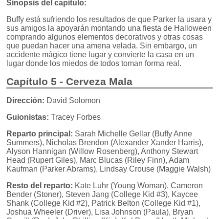
Sinopsis del capítulo:
Buffy está sufriendo los resultados de que Parker la usara y
sus amigos la apoyarán montando una fiesta de Halloween
comprando algunos elementos decorativos y otras cosas
que puedan hacer una amena velada. Sin embargo, un
accidente mágico tiene lugar y convierte la casa en un
lugar donde los miedos de todos toman forma real.
Capítulo 5 - Cerveza Mala
Dirección:
David Solomon
Guionistas:
Tracey Forbes
Reparto principal:
Sarah Michelle Gellar (Buffy Anne
Summers), Nicholas Brendon (Alexander Xander Harris),
Alyson Hannigan (Willow Rosenberg), Anthony Stewart
Head (Rupert Giles), Marc Blucas (Riley Finn), Adam
Kaufman (Parker Abrams), Lindsay Crouse (Maggie Walsh)
Resto del reparto:
Kate Luhr (Young Woman), Cameron
Bender (Stoner), Steven Jang (College Kid #3), Kaycee
Shank (College Kid #2), Patrick Belton (College Kid #1),
Joshua Wheeler (Driver), Lisa Johnson (Paula), Bryan