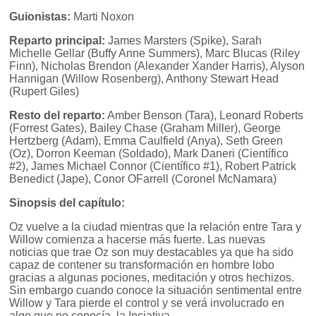
Guionistas:
Marti Noxon
Reparto principal:
James Marsters (Spike), Sarah
Michelle Gellar (Buffy Anne Summers), Marc Blucas (Riley
Finn), Nicholas Brendon (Alexander Xander Harris), Alyson
Hannigan (Willow Rosenberg), Anthony Stewart Head
(Rupert Giles)
Resto del reparto:
Amber Benson (Tara), Leonard Roberts
(Forrest Gates), Bailey Chase (Graham Miller), George
Hertzberg (Adam), Emma Caulfield (Anya), Seth Green
(Oz), Dorron Keeman (Soldado), Mark Daneri (Científico
#2), James Michael Connor (Científico #1), Robert Patrick
Benedict (Jape), Conor OFarrell (Coronel McNamara)
Sinopsis del capítulo:
Oz vuelve a la ciudad mientras que la relación entre Tara y
Willow comienza a hacerse más fuerte. Las nuevas
noticias que trae Oz son muy destacables ya que ha sido
capaz de contener su transformación en hombre lobo
gracias a algunas pociones, meditación y otros hechizos.
Sin embargo cuando conoce la situación sentimental entre
Willow y Tara pierde el control y se verá involucrado en
algo que no conocía, la Inciativa.