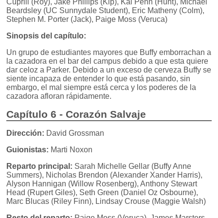
Cuprill (Roy), Jake Phillips (Kip), Kal Penn (Hunt), Michael
Beardsley (UC Sunnydale Student), Eric Matheny (Colm),
Stephen M. Porter (Jack), Paige Moss (Veruca)
Sinopsis del capítulo:
Un grupo de estudiantes mayores que Buffy emborrachan a
la cazadora en el bar del campus debido a que esta quiere
dar celoz a Parker. Debido a un exceso de cerveza Buffy se
siente incapaza de entender lo que está pasando, sin
embargo, el mal siempre está cerca y los poderes de la
cazadora afloran rápidamente.
Capítulo 6 - Corazón Salvaje
Dirección:
David Grossman
Guionistas:
Marti Noxon
Reparto principal:
Sarah Michelle Gellar (Buffy Anne
Summers), Nicholas Brendon (Alexander Xander Harris),
Alyson Hannigan (Willow Rosenberg), Anthony Stewart
Head (Rupert Giles), Seth Green (Daniel Oz Osbourne),
Marc Blucas (Riley Finn), Lindsay Crouse (Maggie Walsh)
Resto del reparto:
Paige Moss (Veruca), James Marsters