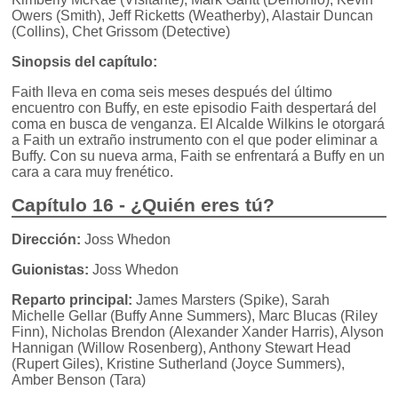
Owers (Smith), Jeff Ricketts (Weatherby), Alastair Duncan
(Collins), Chet Grissom (Detective)
Sinopsis del capítulo:
Faith lleva en coma seis meses después del último
encuentro con Buffy, en este episodio Faith despertará del
coma en busca de venganza. El Alcalde Wilkins le otorgará
a Faith un extraño instrumento con el que poder eliminar a
Buffy. Con su nueva arma, Faith se enfrentará a Buffy en un
cara a cara muy frenético.
Capítulo 16 - ¿Quién eres tú?
Dirección:
Joss Whedon
Guionistas:
Joss Whedon
Reparto principal:
James Marsters (Spike), Sarah
Michelle Gellar (Buffy Anne Summers), Marc Blucas (Riley
Finn), Nicholas Brendon (Alexander Xander Harris), Alyson
Hannigan (Willow Rosenberg), Anthony Stewart Head
(Rupert Giles), Kristine Sutherland (Joyce Summers),
Amber Benson (Tara)