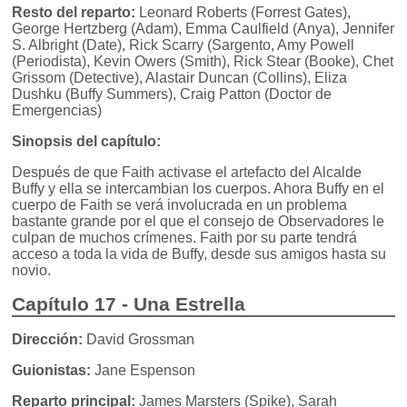
Resto del reparto:
Leonard Roberts (Forrest Gates),
George Hertzberg (Adam), Emma Caulfield (Anya), Jennifer
S. Albright (Date), Rick Scarry (Sargento, Amy Powell
(Periodista), Kevin Owers (Smith), Rick Stear (Booke), Chet
Grissom (Detective), Alastair Duncan (Collins), Eliza
Dushku (Buffy Summers), Craig Patton (Doctor de
Emergencias)
Sinopsis del capítulo:
Después de que Faith activase el artefacto del Alcalde
Buffy y ella se intercambian los cuerpos. Ahora Buffy en el
cuerpo de Faith se verá involucrada en un problema
bastante grande por el que el consejo de Observadores le
culpan de muchos crímenes. Faith por su parte tendrá
acceso a toda la vida de Buffy, desde sus amigos hasta su
novio.
Capítulo 17 - Una Estrella
Dirección:
David Grossman
Guionistas:
Jane Espenson
Reparto principal:
James Marsters (Spike), Sarah