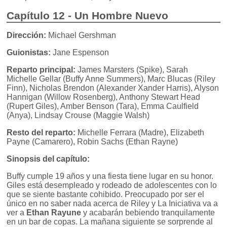
Capítulo 12 - Un Hombre Nuevo
Dirección:
Michael Gershman
Guionistas:
Jane Espenson
Reparto principal:
James Marsters (Spike), Sarah
Michelle Gellar (Buffy Anne Summers), Marc Blucas (Riley
Finn), Nicholas Brendon (Alexander Xander Harris), Alyson
Hannigan (Willow Rosenberg), Anthony Stewart Head
(Rupert Giles), Amber Benson (Tara), Emma Caulfield
(Anya), Lindsay Crouse (Maggie Walsh)
Resto del reparto:
Michelle Ferrara (Madre), Elizabeth
Payne (Camarero), Robin Sachs (Ethan Rayne)
Sinopsis del capítulo:
Buffy cumple 19 años y una fiesta tiene lugar en su honor.
Giles está desempleado y rodeado de adolescentes con lo
que se siente bastante cohibido. Preocupado por ser el
único en no saber nada acerca de Riley y La Iniciativa va a
ver a
Ethan Rayune
y acabarán bebiendo tranquilamente
en un bar de copas. La mañana siguiente se sorprende al