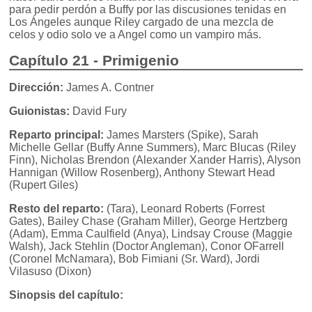
para pedir perdón a Buffy por las discusiones tenidas en
Los Ángeles aunque Riley cargado de una mezcla de
celos y odio solo ve a Angel como un vampiro más.
Capítulo 21 - Primigenio
Dirección:
James A. Contner
Guionistas:
David Fury
Reparto principal:
James Marsters (Spike), Sarah
Michelle Gellar (Buffy Anne Summers), Marc Blucas (Riley
Finn), Nicholas Brendon (Alexander Xander Harris), Alyson
Hannigan (Willow Rosenberg), Anthony Stewart Head
(Rupert Giles)
Resto del reparto:
(Tara), Leonard Roberts (Forrest
Gates), Bailey Chase (Graham Miller), George Hertzberg
(Adam), Emma Caulfield (Anya), Lindsay Crouse (Maggie
Walsh), Jack Stehlin (Doctor Angleman), Conor OFarrell
(Coronel McNamara), Bob Fimiani (Sr. Ward), Jordi
Vilasuso (Dixon)
Sinopsis del capítulo: