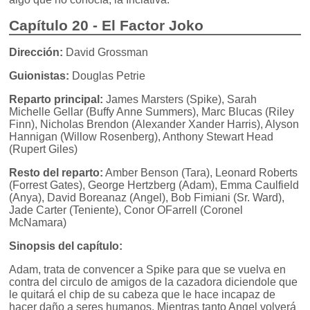
Capítulo 20 - El Factor Joko
Dirección:
David Grossman
Guionistas:
Douglas Petrie
Reparto principal:
James Marsters (Spike), Sarah
Michelle Gellar (Buffy Anne Summers), Marc Blucas (Riley
Finn), Nicholas Brendon (Alexander Xander Harris), Alyson
Hannigan (Willow Rosenberg), Anthony Stewart Head
(Rupert Giles)
Resto del reparto:
Amber Benson (Tara), Leonard Roberts
(Forrest Gates), George Hertzberg (Adam), Emma Caulfield
(Anya), David Boreanaz (Angel), Bob Fimiani (Sr. Ward),
Jade Carter (Teniente), Conor OFarrell (Coronel
McNamara)
Sinopsis del capítulo:
Adam, trata de convencer a Spike para que se vuelva en
contra del circulo de amigos de la cazadora diciendole que
le quitará el chip de su cabeza que le hace incapaz de
hacer daño a seres humanos. Mientras tanto Angel volverá