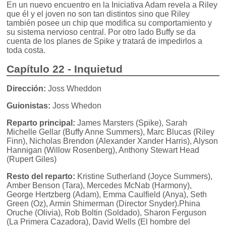
En un nuevo encuentro en la Iniciativa Adam revela a Riley
que él y el joven no son tan distintos sino que Riley
también posee un chip que modifica su comportamiento y
su sistema nervioso central. Por otro lado Buffy se da
cuenta de los planes de Spike y tratará de impedirlos a
toda costa.
Capítulo 22 - Inquietud
Dirección:
Joss Wheddon
Guionistas:
Joss Whedon
Reparto principal:
James Marsters (Spike), Sarah
Michelle Gellar (Buffy Anne Summers), Marc Blucas (Riley
Finn), Nicholas Brendon (Alexander Xander Harris), Alyson
Hannigan (Willow Rosenberg), Anthony Stewart Head
(Rupert Giles)
Resto del reparto:
Kristine Sutherland (Joyce Summers),
Amber Benson (Tara), Mercedes McNab (Harmony),
George Hertzberg (Adam), Emma Caulfield (Anya), Seth
Green (Oz), Armin Shimerman (Director Snyder).Phina
Oruche (Olivia), Rob Boltin (Soldado), Sharon Ferguson
(La Primera Cazadora), David Wells (El hombre del