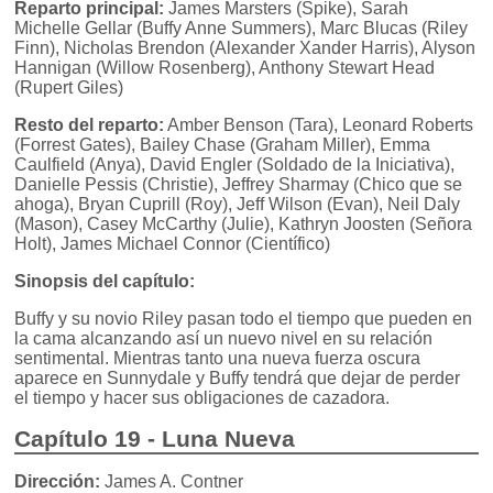
Reparto principal:
James Marsters (Spike), Sarah
Michelle Gellar (Buffy Anne Summers), Marc Blucas (Riley
Finn), Nicholas Brendon (Alexander Xander Harris), Alyson
Hannigan (Willow Rosenberg), Anthony Stewart Head
(Rupert Giles)
Resto del reparto:
Amber Benson (Tara), Leonard Roberts
(Forrest Gates), Bailey Chase (Graham Miller), Emma
Caulfield (Anya), David Engler (Soldado de la Iniciativa),
Danielle Pessis (Christie), Jeffrey Sharmay (Chico que se
ahoga), Bryan Cuprill (Roy), Jeff Wilson (Evan), Neil Daly
(Mason), Casey McCarthy (Julie), Kathryn Joosten (Señora
Holt), James Michael Connor (Científico)
Sinopsis del capítulo:
Buffy y su novio Riley pasan todo el tiempo que pueden en
la cama alcanzando así un nuevo nivel en su relación
sentimental. Mientras tanto una nueva fuerza oscura
aparece en Sunnydale y Buffy tendrá que dejar de perder
el tiempo y hacer sus obligaciones de cazadora.
Capítulo 19 - Luna Nueva
Dirección:
James A. Contner