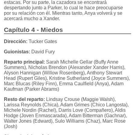
estacas. Por su parte, la cazadora se encontrará
despertando junto a Parker, lo cual le hace preocuparse
por su relación con él. Mientras tanto, Anya volverá y se
acercará mucho a Xander.
Capítulo 4 - Miedos
Dirección:
Tucker Gates
Guionistas:
David Fury
Reparto principal:
Sarah Michelle Gellar (Buffy Anne
Summers), Nicholas Brendon (Alexander Xander Harris),
Alyson Hannigan (Willow Rosenberg), Anthony Stewart
Head (Rupert Giles), Kristine Sutherland (Joyce Summers),
Marc Blucas (Riley Finn), Emma Caulfield (Anya), Adam
Kaufman (Parker Abrams)
Resto del reparto:
Lindsay Crouse (Maggie Walsh),
Larissa Reynolds (Chica), Adam Grimes (Chico Langosta),
Michele Nordin (Rachel), Darris Love (Compañero), Aldis
Hodge (Joven Enmascarada), Adam Bitterman (Gachnar),
Walter Jones (Edward), Sulo Williams (Chaz), Marc Rose
(Josh)