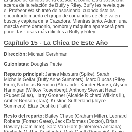
acerca de la relación de Buffy y Riley. Buffy les revela que
el Profesor Walsh trató de asesinarla, cuando éste es
encontrado muerto el grupo de comandos de élite va en
busca y captura de la Cazadora. Mientras tanto, Adam, una
mezcla entre demonio, hombre y máquina aparecerá para
poner las cosas más dificiles a Buffy y Riley.
Capítulo 15 - La Chica De Este Año
Dirección:
Michael Gershman
Guionistas:
Douglas Petrie
Reparto principal:
James Marsters (Spike), Sarah
Michelle Gellar (Buffy Anne Summers), Marc Blucas (Riley
Finn), Nicholas Brendon (Alexander Xander Harris), Alyson
Hannigan (Willow Rosenberg), Anthony Stewart Head
(Rupert Giles), Harry Groener (Alcalde Richard Wilkins III),
Amber Benson (Tara), Kristine Sutherland (Joyce
Summers), Eliza Dushku (Faith)
Resto del reparto:
Bailey Chase (Graham Miller), Leonard
Roberts (Forrest Gates), Jack Esformes (Doctor), Brian
Hawley (Camillero), Sara Van Horn (Enfermera anciana),
Kimberly McRae (Visitante), Mark Gantt (Demonio), Kevin