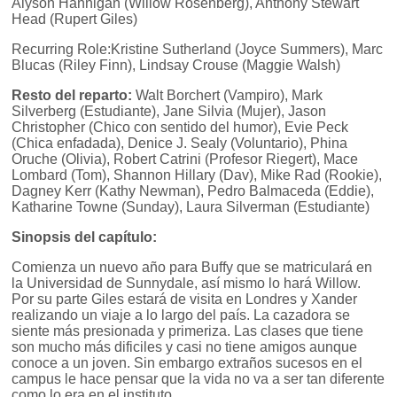
Alyson Hannigan (Willow Rosenberg), Anthony Stewart
Head (Rupert Giles)
Recurring Role:Kristine Sutherland (Joyce Summers), Marc
Blucas (Riley Finn), Lindsay Crouse (Maggie Walsh)
Resto del reparto:
Walt Borchert (Vampiro), Mark
Silverberg (Estudiante), Jane Silvia (Mujer), Jason
Christopher (Chico con sentido del humor), Evie Peck
(Chica enfadada), Denice J. Sealy (Voluntario), Phina
Oruche (Olivia), Robert Catrini (Profesor Riegert), Mace
Lombard (Tom), Shannon Hillary (Dav), Mike Rad (Rookie),
Dagney Kerr (Kathy Newman), Pedro Balmaceda (Eddie),
Katharine Towne (Sunday), Laura Silverman (Estudiante)
Sinopsis del capítulo:
Comienza un nuevo año para Buffy que se matriculará en
la Universidad de Sunnydale, así mismo lo hará Willow.
Por su parte Giles estará de visita en Londres y Xander
realizando un viaje a lo largo del país. La cazadora se
siente más presionada y primeriza. Las clases que tiene
son mucho más dificiles y casi no tiene amigos aunque
conoce a un joven. Sin embargo extraños sucesos en el
campus le hace pensar que la vida no va a ser tan diferente
como lo era en el instituto.