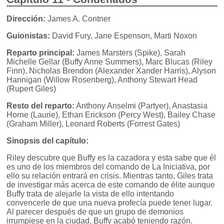
Dirección:
James A. Contner
Guionistas:
David Fury, Jane Espenson, Marti Noxon
Reparto principal:
James Marsters (Spike), Sarah
Michelle Gellar (Buffy Anne Summers), Marc Blucas (Riley
Finn), Nicholas Brendon (Alexander Xander Harris), Alyson
Hannigan (Willow Rosenberg), Anthony Stewart Head
(Rupert Giles)
Resto del reparto:
Anthony Anselmi (Partyer), Anastasia
Horne (Laurie), Ethan Erickson (Percy West), Bailey Chase
(Graham Miller), Leonard Roberts (Forrest Gates)
Sinopsis del capítulo:
Riley descubre que Buffy es la cazadora y esta sabe que él
es uno de los miembros del comando de La Iniciativa, por
ello su relación entrará en crisis. Mientras tanto, Giles trata
de investigar más acerca de este comando de élite aunque
Buffy trata de alejarle la vista de ello intentando
convencerle de que una nueva profecía puede tener lugar.
Al parecer después de que un grupo de demonios
irrumpiese en la ciudad, Buffy acabó teniendo razón.