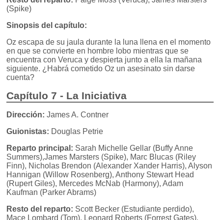
(Spike)
Sinopsis del capítulo:
Oz escapa de su jaula durante la luna llena en el momento
en que se convierte en hombre lobo mientras que se
encuentra con Veruca y despierta junto a ella la mañana
siguiente. ¿Habrá cometido Oz un asesinato sin darse
cuenta?
Capítulo 7 - La Iniciativa
Dirección:
James A. Contner
Guionistas:
Douglas Petrie
Reparto principal:
Sarah Michelle Gellar (Buffy Anne
Summers),James Marsters (Spike), Marc Blucas (Riley
Finn), Nicholas Brendon (Alexander Xander Harris), Alyson
Hannigan (Willow Rosenberg), Anthony Stewart Head
(Rupert Giles), Mercedes McNab (Harmony), Adam
Kaufman (Parker Abrams)
Resto del reparto:
Scott Becker (Estudiante perdido),
Mace Lombard (Tom), Leonard Roberts (Forrest Gates),