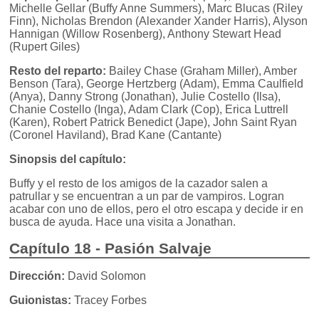
Michelle Gellar (Buffy Anne Summers), Marc Blucas (Riley
Finn), Nicholas Brendon (Alexander Xander Harris), Alyson
Hannigan (Willow Rosenberg), Anthony Stewart Head
(Rupert Giles)
Resto del reparto:
Bailey Chase (Graham Miller), Amber
Benson (Tara), George Hertzberg (Adam), Emma Caulfield
(Anya), Danny Strong (Jonathan), Julie Costello (Ilsa),
Chanie Costello (Inga), Adam Clark (Cop), Erica Luttrell
(Karen), Robert Patrick Benedict (Jape), John Saint Ryan
(Coronel Haviland), Brad Kane (Cantante)
Sinopsis del capítulo:
Buffy y el resto de los amigos de la cazador salen a
patrullar y se encuentran a un par de vampiros. Logran
acabar con uno de ellos, pero el otro escapa y decide ir en
busca de ayuda. Hace una visita a Jonathan.
Capítulo 18 - Pasión Salvaje
Dirección:
David Solomon
Guionistas:
Tracey Forbes