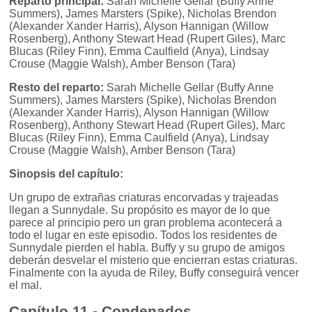
Reparto principal:
Sarah Michelle Gellar (Buffy Anne
Summers), James Marsters (Spike), Nicholas Brendon
(Alexander Xander Harris), Alyson Hannigan (Willow
Rosenberg), Anthony Stewart Head (Rupert Giles), Marc
Blucas (Riley Finn), Emma Caulfield (Anya), Lindsay
Crouse (Maggie Walsh), Amber Benson (Tara)
Resto del reparto:
Sarah Michelle Gellar (Buffy Anne
Summers), James Marsters (Spike), Nicholas Brendon
(Alexander Xander Harris), Alyson Hannigan (Willow
Rosenberg), Anthony Stewart Head (Rupert Giles), Marc
Blucas (Riley Finn), Emma Caulfield (Anya), Lindsay
Crouse (Maggie Walsh), Amber Benson (Tara)
Sinopsis del capítulo:
Un grupo de extrañas criaturas encorvadas y trajeadas
llegan a Sunnydale. Su propósito es mayor de lo que
parece al principio pero un gran problema acontecerá a
todo el lugar en este episodio. Todos los residentes de
Sunnydale pierden el habla. Buffy y su grupo de amigos
deberán desvelar el misterio que encierran estas criaturas.
Finalmente con la ayuda de Riley, Buffy conseguirá vencer
el mal.
Capítulo 11 - Condenados