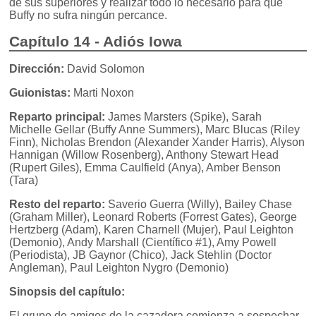
de sus superiores y realizar todo lo necesario para que
Buffy no sufra ningún percance.
Capítulo 14 - Adiós Iowa
Dirección:
David Solomon
Guionistas:
Marti Noxon
Reparto principal:
James Marsters (Spike), Sarah
Michelle Gellar (Buffy Anne Summers), Marc Blucas (Riley
Finn), Nicholas Brendon (Alexander Xander Harris), Alyson
Hannigan (Willow Rosenberg), Anthony Stewart Head
(Rupert Giles), Emma Caulfield (Anya), Amber Benson
(Tara)
Resto del reparto:
Saverio Guerra (Willy), Bailey Chase
(Graham Miller), Leonard Roberts (Forrest Gates), George
Hertzberg (Adam), Karen Charnell (Mujer), Paul Leighton
(Demonio), Andy Marshall (Científico #1), Amy Powell
(Periodista), JB Gaynor (Chico), Jack Stehlin (Doctor
Angleman), Paul Leighton Nygro (Demonio)
Sinopsis del capítulo:
El grupo de amigos de la cazadora comienza a sospechar