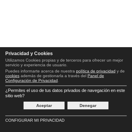
Privacidad y Cookies
Utilizamos Cookies propias y de terceros para ofrecer un mejor
servicio y experiencia de usuario.
Puedes informarte acerca de nuestra
política de privacidad
y de
cookies
además de gestionarla a través del
Panel de
Configuración de Privacidad
.
¿Permites el uso de tus datos privados de navegación en este
Copyright © 2016 - 2026
Aviso legal
sitio web?
Política de privacidad
Aceptar
Denegar
Política de cookies
Panel de Control de Privacidad
Contácto
CONFIGURAR MI PRIVACIDAD