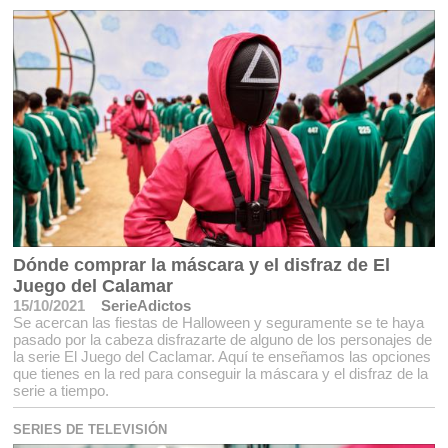
Dónde comprar la máscara y el disfraz de El
Juego del Calamar
15/10/2021
SerieAdictos
Se acercan las fiestas de Halloween y seguramente se te haya
pasado por la cabeza disfrazarte de alguno de los personajes de
la serie El Juego del Caclamar. Aquí te enseñamos las opciones
que tienes en la red para conseguir la máscara y el disfraz de la
serie a tiempo.
SERIES DE TELEVISIÓN