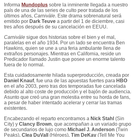
Informa
Mundoplus
sobre la inminente llegada a nuestro
país de una de las series de culto peor tratada de los
últimos años,
Carnivàle
. Este drama sobrenatural será
emitido por
Dark Teuve
a partir del 1 de diciembre, casi
tres años después de su cancelación en EEUU.
Carnivàle
sigue dos historias sobre el bien y el mal,
paralelas en el año 1934. Por un lado se encuentra Ben
Hawkins, quien se une a una feria ambulante llena de
extraños personajes. Mientras en California, reside un
Predicador llamado Justin que posee un enorme talento
fuera de lo normal.
Esta cuidadosamente hilada superproducción, creada por
Daniel Knauf
, fue una de las apuestas fuertes para
HBO
en el año 2003, pero tras dos temporadas fue cancelada
debido al alto coste de producción y el bajón de audiencia.
Asunto que creó una gran molestia entre su horda de fans,
a pesar de haber intentado acelerar y cerrar las tramas
existentes.
Encabezando el reparto encontramos a
Nick Stahl
(Sin
City) y
Clancy Brown
, que acompañan a un variado grupo
de secundarios de lujo como
Michael J. Anderson
(Twin
Peaks),
Clea DuVall
(Héroes),
Tim DeKay
(Tell Me You