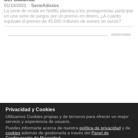
01/10/2021
SerieAdictos
La serie de moda en Netflix plantea a los protagonistas participar
en una serie de juegos por un premio en dinero. ¿A cuánto
equivale el premio de 45.600 millones de wones en euros?
Privacidad y Cookies
Utilizamos Cookies propias y de terceros para ofrecer un mejor
servicio y experiencia de usuario.
Puedes informarte acerca de nuestra
política de privacidad
y de
cookies
además de gestionarla a través del
Panel de
Configuración de Privacidad
.