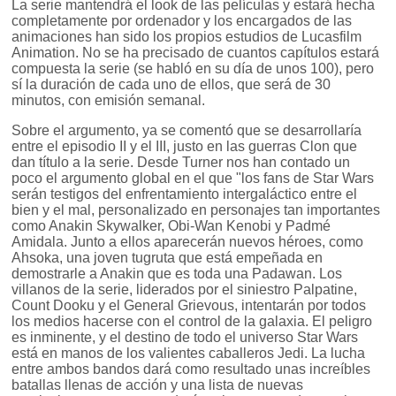
La serie mantendrá el look de las películas y estará hecha
completamente por ordenador y los encargados de las
animaciones han sido los propios estudios de Lucasfilm
Animation. No se ha precisado de cuantos capítulos estará
compuesta la serie (se habló en su día de unos 100), pero
sí la duración de cada uno de ellos, que será de 30
minutos, con emisión semanal.
Sobre el argumento, ya se comentó que se desarrollaría
entre el episodio II y el III, justo en las guerras Clon que
dan título a la serie. Desde Turner nos han contado un
poco el argumento global en el que "los fans de Star Wars
serán testigos del enfrentamiento intergaláctico entre el
bien y el mal, personalizado en personajes tan importantes
como Anakin Skywalker, Obi-Wan Kenobi y Padmé
Amidala. Junto a ellos aparecerán nuevos héroes, como
Ahsoka, una joven tugruta que está empeñada en
demostrarle a Anakin que es toda una Padawan. Los
villanos de la serie, liderados por el siniestro Palpatine,
Count Dooku y el General Grievous, intentarán por todos
los medios hacerse con el control de la galaxia. El peligro
es inminente, y el destino de todo el universo Star Wars
está en manos de los valientes caballeros Jedi. La lucha
entre ambos bandos dará como resultado unas increíbles
batallas llenas de acción y una lista de nuevas