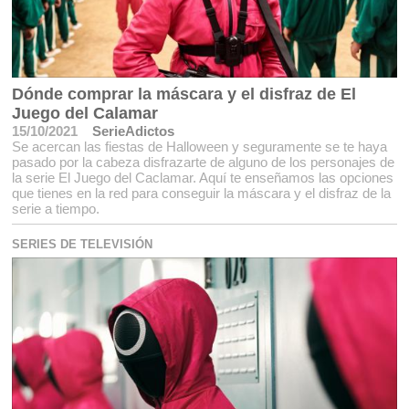
Dónde comprar la máscara y el disfraz de El
Juego del Calamar
15/10/2021
SerieAdictos
Se acercan las fiestas de Halloween y seguramente se te haya
pasado por la cabeza disfrazarte de alguno de los personajes de
la serie El Juego del Caclamar. Aquí te enseñamos las opciones
que tienes en la red para conseguir la máscara y el disfraz de la
serie a tiempo.
SERIES DE TELEVISIÓN