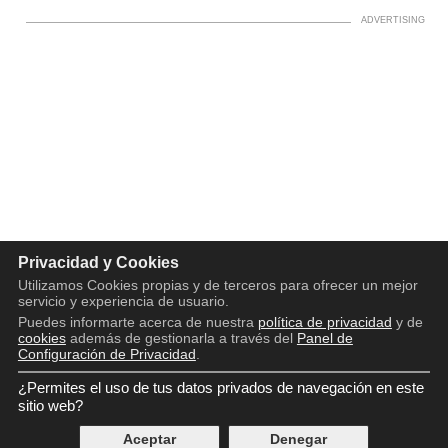
Privacidad y Cookies
Utilizamos Cookies propias y de terceros para ofrecer un mejor
servicio y experiencia de usuario.
Puedes informarte acerca de nuestra
política de privacidad
y de
cookies
además de gestionarla a través del
Panel de
Configuración de Privacidad
.
¿Permites el uso de tus datos privados de navegación en este
Copyright © 2016 - 2026
Aviso legal
sitio web?
Política de privacidad
Aceptar
Denegar
Política de cookies