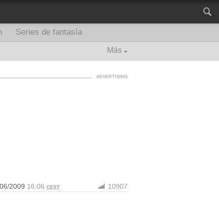
n
Series de fantasía
Más
/06/2009
16:06
10907
CEST