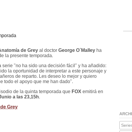
emporada
Anatomía de Grey
al doctor
George O´Malley
ha
 de la presente temporada.
 serie "no ha sido una decisión fácil" y ha añadido:
do la oportunidad de interpretar a este personaje y
eros de reparto. Les deseo lo mejor y quiero
rie todo el apoyo que me han dado".
episodio de la quinta temporada que
FOX
emitirá en
unio a las 23,15h
.
 de Grey
ARCH
Series