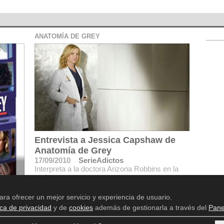
ANATOMÍA DE GREY
Entrevista a Jessica Capshaw de
Anatomía de Grey
17/09/2010
SerieAdictos
Interpreta a la doctora Arizona Robbins en la
serie
rey
ara ofrecer un mejor servicio y experiencia de usuario.
ica de privacidad
y de
cookies
además de gestionarla a través del
Pane
Aviso legal
Política de privacidad