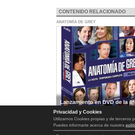
CONTENIDO RELACIONADO
ANATOMÍA DE GREY
Lanzamiento en DVD de la 6ª
temporada de Anatomía de G
Privacidad y Cookies
Utilizamos Cookies propias y de terceros p
Puedes informarte acerca de nuestra
polít