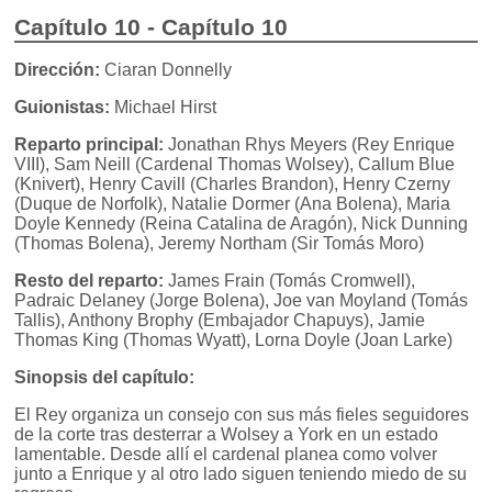
Capítulo 10 - Capítulo 10
Dirección:
Ciaran Donnelly
Guionistas:
Michael Hirst
Reparto principal:
Jonathan Rhys Meyers (Rey Enrique
VIII), Sam Neill (Cardenal Thomas Wolsey), Callum Blue
(Knivert), Henry Cavill (Charles Brandon), Henry Czerny
(Duque de Norfolk), Natalie Dormer (Ana Bolena), Maria
Doyle Kennedy (Reina Catalina de Aragón), Nick Dunning
(Thomas Bolena), Jeremy Northam (Sir Tomás Moro)
Resto del reparto:
James Frain (Tomás Cromwell),
Padraic Delaney (Jorge Bolena), Joe van Moyland (Tomás
Tallis), Anthony Brophy (Embajador Chapuys), Jamie
Thomas King (Thomas Wyatt), Lorna Doyle (Joan Larke)
Sinopsis del capítulo:
El Rey organiza un consejo con sus más fieles seguidores
de la corte tras desterrar a Wolsey a York en un estado
lamentable. Desde allí el cardenal planea como volver
junto a Enrique y al otro lado siguen teniendo miedo de su