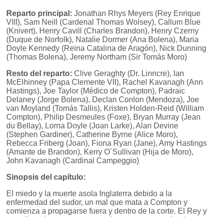
Reparto principal:
Jonathan Rhys Meyers (Rey Enrique
VIII), Sam Neill (Cardenal Thomas Wolsey), Callum Blue
(Knivert), Henry Cavill (Charles Brandon), Henry Czerny
(Duque de Norfolk), Natalie Dormer (Ana Bolena), Maria
Doyle Kennedy (Reina Catalina de Aragón), Nick Dunning
(Thomas Bolena), Jeremy Northam (Sir Tomás Moro)
Resto del reparto:
Clive Geraghty (Dr. Linncre), Ian
McElhinney (Papa Clemente VII), Rachel Kavanagh (Ann
Hastings), Joe Taylor (Médico de Compton), Padraic
Delaney (Jorge Bolena), Declan Conlon (Mendoza), Joe
van Moyland (Tomás Tallis), Kristen Holden-Reid (William
Compton), Philip Desmeules (Foxe), Bryan Murray (Jean
du Bellay), Lorna Doyle (Joan Larke), Alan Devine
(Stephen Gardiner), Catherine Byrne (Alice Moro),
Rebecca Friberg (Joan), Fiona Ryan (Jane), Amy Hastings
(Amante de Brandon), Kerry O´Sullivan (Hija de Moro),
John Kavanagh (Cardinal Campeggio)
Sinopsis del capítulo:
El miedo y la muerte asola Inglaterra debido a la
enfermedad del sudor, un mal que mata a Compton y
comienza a propagarse fuera y dentro de la corte. El Rey y