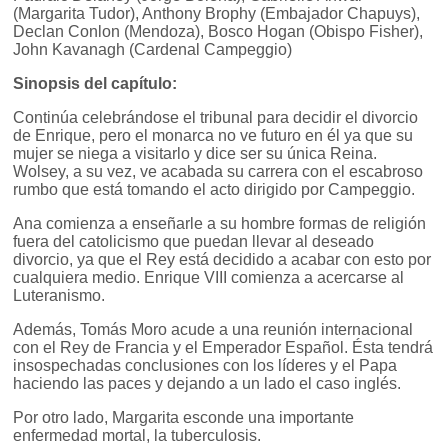
(Margarita Tudor), Anthony Brophy (Embajador Chapuys),
Declan Conlon (Mendoza), Bosco Hogan (Obispo Fisher),
John Kavanagh (Cardenal Campeggio)
Sinopsis del capítulo:
Continúa celebrándose el tribunal para decidir el divorcio
de Enrique, pero el monarca no ve futuro en él ya que su
mujer se niega a visitarlo y dice ser su única Reina.
Wolsey, a su vez, ve acabada su carrera con el escabroso
rumbo que está tomando el acto dirigido por Campeggio.
Ana comienza a enseñarle a su hombre formas de religión
fuera del catolicismo que puedan llevar al deseado
divorcio, ya que el Rey está decidido a acabar con esto por
cualquiera medio. Enrique VIII comienza a acercarse al
Luteranismo.
Además, Tomás Moro acude a una reunión internacional
con el Rey de Francia y el Emperador Español. Ésta tendrá
insospechadas conclusiones con los líderes y el Papa
haciendo las paces y dejando a un lado el caso inglés.
Por otro lado, Margarita esconde una importante
enfermedad mortal, la tuberculosis.