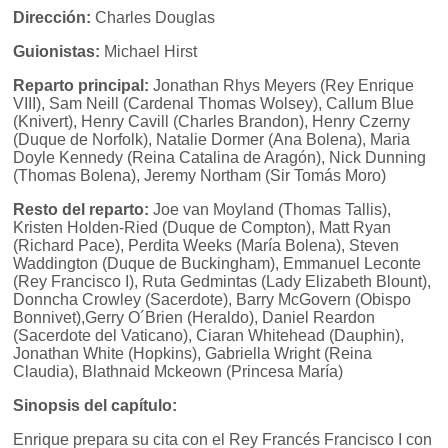
Dirección:
Charles Douglas
Guionistas:
Michael Hirst
Reparto principal:
Jonathan Rhys Meyers (Rey Enrique
VIII), Sam Neill (Cardenal Thomas Wolsey), Callum Blue
(Knivert), Henry Cavill (Charles Brandon), Henry Czerny
(Duque de Norfolk), Natalie Dormer (Ana Bolena), Maria
Doyle Kennedy (Reina Catalina de Aragón), Nick Dunning
(Thomas Bolena), Jeremy Northam (Sir Tomás Moro)
Resto del reparto:
Joe van Moyland (Thomas Tallis),
Kristen Holden-Ried (Duque de Compton), Matt Ryan
(Richard Pace), Perdita Weeks (María Bolena), Steven
Waddington (Duque de Buckingham), Emmanuel Leconte
(Rey Francisco I), Ruta Gedmintas (Lady Elizabeth Blount),
Donncha Crowley (Sacerdote), Barry McGovern (Obispo
Bonnivet),Gerry O´Brien (Heraldo), Daniel Reardon
(Sacerdote del Vaticano), Ciaran Whitehead (Dauphin),
Jonathan White (Hopkins), Gabriella Wright (Reina
Claudia), Blathnaid Mckeown (Princesa María)
Sinopsis del capítulo:
Enrique prepara su cita con el Rey Francés Francisco I con