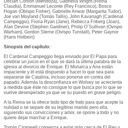
Declan Conlon (Mendoza), Gabriella Wright (Reina
Claudia), Emmanuel Leconte (Rey Francisco), Bosco
Hogan (Obispo Fisher), Gabrielle Anwar (Margarita Tudor),
Joe van Moyland (Tomás Tallis), John Kavanagh (Cardenal
Campeggio), Fiona Ryan (Jane), Rebecca Friberg (Joan),
Alan Devine (Stephen Gardiner), Philip O´Sullivan (Ovispo
Warham), Gordon Sterne (Ovispo Tunstall), Peter Gaynor
(Hans Holbein)
Sinopsis del capítulo:
El Cardenal Campeggio llega enviado por El Papa para
celebrar un juicio en el que se dará la última palabra de la
iglesia al divorcio de Enrique. El Monarca y Ana están
impaciente y él está dispuesto a hacer lo que sea para
separarse de Catalina, incluso ponerse en contra del
papado. Además la desconfianza en Wolsey se acrecienta
a medida que éste no consigue lo que busca por lo que se
vuelve desesperado ya que ve su puesto en grave peligro.
A la Reina se la ofrece todo tipo de trato para que acepte la
nulidad o se separe de su legítimo marido pero ella,
siguiendo sus convicciones y amor, se opone a todo y no
quiere dejar marchar a Enrique.
Tomás Cromwell comienza a estar más cerca de El Rey y