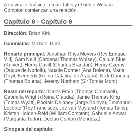
A su vez, el músico Tomás Tallis y el noble William
Compton comienzan una relación.
Capítulo 6 - Capítulo 6
Dirección:
Brian Kirk
Guionistas:
Michael Hirst
Reparto principal:
Jonathan Rhys Meyers (Rey Enrique
VIII), Sam Neill (Cardenal Thomas Wolsey), Callum Blue
(Knivert), Henry Cavill (Charles Brandon), Henry Czerny
(Duque de Norfolk), Natalie Dormer (Ana Bolena), Maria
Doyle Kennedy (Reina Catalina de Aragón), Nick Dunning
(Thomas Bolena), Jeremy Northam (Sir Tomás Moro)
Resto del reparto:
James Frain (Thomas Cromwell),
Gabriella Wright (Reina Claudia), Jamie Thomas King
(Tomás Wyatt), Padraic Delaney (Jorge Boleyn), Emmanuel
Leconte (Rey Francisco), Joe van Moyland (Tomás Tallis),
Kristen Holden-Reid (William Compton), Gabrielle Anwar
(Margarita Tudor), Declan Conlon (Mendoza)
Sinopsis del capítulo: