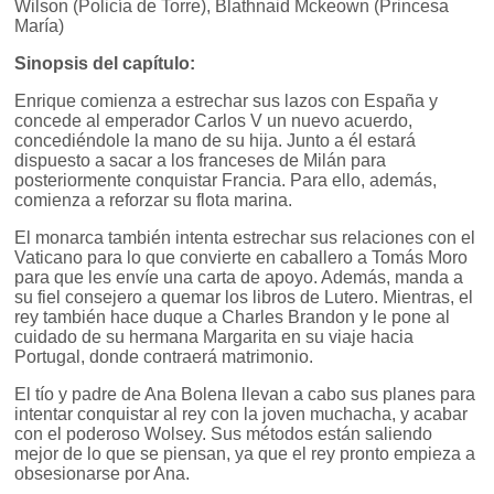
Wilson (Policía de Torre), Blathnaid Mckeown (Princesa
María)
Sinopsis del capítulo:
Enrique comienza a estrechar sus lazos con España y
concede al emperador Carlos V un nuevo acuerdo,
concediéndole la mano de su hija. Junto a él estará
dispuesto a sacar a los franceses de Milán para
posteriormente conquistar Francia. Para ello, además,
comienza a reforzar su flota marina.
El monarca también intenta estrechar sus relaciones con el
Vaticano para lo que convierte en caballero a Tomás Moro
para que les envíe una carta de apoyo. Además, manda a
su fiel consejero a quemar los libros de Lutero. Mientras, el
rey también hace duque a Charles Brandon y le pone al
cuidado de su hermana Margarita en su viaje hacia
Portugal, donde contraerá matrimonio.
El tío y padre de Ana Bolena llevan a cabo sus planes para
intentar conquistar al rey con la joven muchacha, y acabar
con el poderoso Wolsey. Sus métodos están saliendo
mejor de lo que se piensan, ya que el rey pronto empieza a
obsesionarse por Ana.