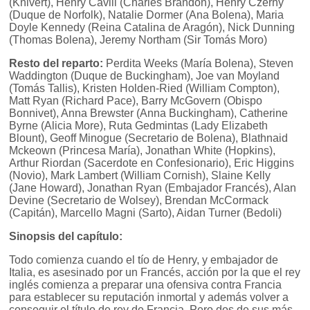
(Knivert), Henry Cavill (Charles Brandon), Henry Czerny
(Duque de Norfolk), Natalie Dormer (Ana Bolena), Maria
Doyle Kennedy (Reina Catalina de Aragón), Nick Dunning
(Thomas Bolena), Jeremy Northam (Sir Tomás Moro)
Resto del reparto:
Perdita Weeks (María Bolena), Steven
Waddington (Duque de Buckingham), Joe van Moyland
(Tomás Tallis), Kristen Holden-Ried (William Compton),
Matt Ryan (Richard Pace), Barry McGovern (Obispo
Bonnivet), Anna Brewster (Anna Buckingham), Catherine
Byrne (Alicia More), Ruta Gedmintas (Lady Elizabeth
Blount), Geoff Minogue (Secretario de Bolena), Blathnaid
Mckeown (Princesa María), Jonathan White (Hopkins),
Arthur Riordan (Sacerdote en Confesionario), Eric Higgins
(Novio), Mark Lambert (William Cornish), Slaine Kelly
(Jane Howard), Jonathan Ryan (Embajador Francés), Alan
Devine (Secretario de Wolsey), Brendan McCormack
(Capitán), Marcello Magni (Sarto), Aidan Turner (Bedoli)
Sinopsis del capítulo:
Todo comienza cuando el tío de Henry, y embajador de
Italia, es asesinado por un Francés, acción por la que el rey
inglés comienza a preparar una ofensiva contra Francia
para establecer su reputación inmortal y además volver a
conseguir el título de rey de Francia. Pero dos de sus más