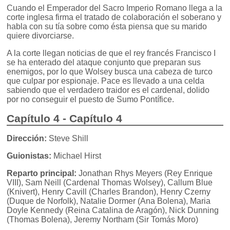
Cuando el Emperador del Sacro Imperio Romano llega a la
corte inglesa firma el tratado de colaboración el soberano y
habla con su tía sobre como ésta piensa que su marido
quiere divorciarse.
A la corte llegan noticias de que el rey francés Francisco I
se ha enterado del ataque conjunto que preparan sus
enemigos, por lo que Wolsey busca una cabeza de turco
que culpar por espionaje. Pace es llevado a una celda
sabiendo que el verdadero traidor es el cardenal, dolido
por no conseguir el puesto de Sumo Pontífice.
Capítulo 4 - Capítulo 4
Dirección:
Steve Shill
Guionistas:
Michael Hirst
Reparto principal:
Jonathan Rhys Meyers (Rey Enrique
VIII), Sam Neill (Cardenal Thomas Wolsey), Callum Blue
(Knivert), Henry Cavill (Charles Brandon), Henry Czerny
(Duque de Norfolk), Natalie Dormer (Ana Bolena), Maria
Doyle Kennedy (Reina Catalina de Aragón), Nick Dunning
(Thomas Bolena), Jeremy Northam (Sir Tomás Moro)