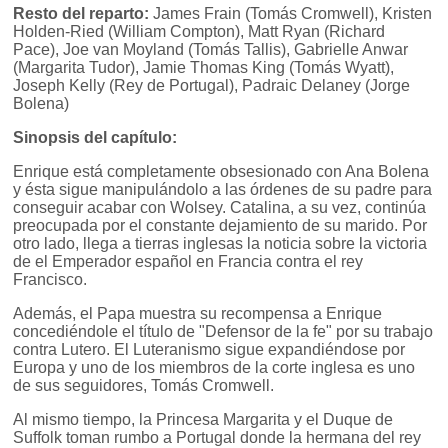
Resto del reparto:
James Frain (Tomás Cromwell), Kristen
Holden-Ried (William Compton), Matt Ryan (Richard
Pace), Joe van Moyland (Tomás Tallis), Gabrielle Anwar
(Margarita Tudor), Jamie Thomas King (Tomás Wyatt),
Joseph Kelly (Rey de Portugal), Padraic Delaney (Jorge
Bolena)
Sinopsis del capítulo:
Enrique está completamente obsesionado con Ana Bolena
y ésta sigue manipulándolo a las órdenes de su padre para
conseguir acabar con Wolsey. Catalina, a su vez, continúa
preocupada por el constante dejamiento de su marido. Por
otro lado, llega a tierras inglesas la noticia sobre la victoria
de el Emperador español en Francia contra el rey
Francisco.
Además, el Papa muestra su recompensa a Enrique
concediéndole el título de "Defensor de la fe" por su trabajo
contra Lutero. El Luteranismo sigue expandiéndose por
Europa y uno de los miembros de la corte inglesa es uno
de sus seguidores, Tomás Cromwell.
Al mismo tiempo, la Princesa Margarita y el Duque de
Suffolk toman rumbo a Portugal donde la hermana del rey