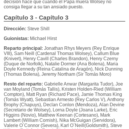
decisión hace que cuando el Papa muera Wolsey no
consiga llegar a su tan ansiado puesto.
Capítulo 3 - Capítulo 3
Dirección:
Steve Shill
Guionistas:
Michael Hirst
Reparto principal:
Jonathan Rhys Meyers (Rey Enrique
VIII), Sam Neill (Cardenal Thomas Wolsey), Callum Blue
(Knivert), Henry Cavill (Charles Brandon), Henry Czerny
(Duque de Norfolk), Natalie Dormer (Ana Bolena), Maria
Doyle Kennedy (Reina Catalina de Aragón), Nick Dunning
(Thomas Bolena), Jeremy Northam (Sir Tomás Moro)
Resto del reparto:
Gabrielle Anwar (Margarita Tudor), Joe
van Moyland (Tomás Tallis), Kristen Holden-Ried (William
Compton), Matt Ryan (Richard Pace), Jamie Thomas King
(Tomás Wyatt), Sebastian Armesto (Rey Carlos V), Anthony
Brophy (Chapuys), Declan Conlon (Mendoza), Alan Devine
(Secretario de Wolsey), Lorna Doyle (Joana Larke), Eric
Higgins (Novio), Matthew Keenan (Cortesano), Mark
Lambert (William Cornish), Nika McGuigan (Servidora),
Valerie O´Connor (Severa), Karl O´Neill(Goldsmith), Steve