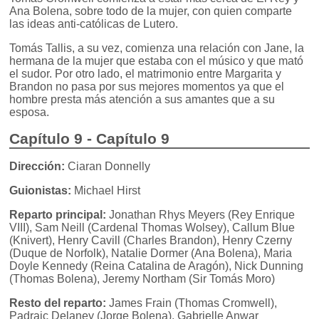
Ana Bolena, sobre todo de la mujer, con quien comparte
las ideas anti-católicas de Lutero.
Tomás Tallis, a su vez, comienza una relación con Jane, la
hermana de la mujer que estaba con el músico y que mató
el sudor. Por otro lado, el matrimonio entre Margarita y
Brandon no pasa por sus mejores momentos ya que el
hombre presta más atención a sus amantes que a su
esposa.
Capítulo 9 - Capítulo 9
Dirección:
Ciaran Donnelly
Guionistas:
Michael Hirst
Reparto principal:
Jonathan Rhys Meyers (Rey Enrique
VIII), Sam Neill (Cardenal Thomas Wolsey), Callum Blue
(Knivert), Henry Cavill (Charles Brandon), Henry Czerny
(Duque de Norfolk), Natalie Dormer (Ana Bolena), Maria
Doyle Kennedy (Reina Catalina de Aragón), Nick Dunning
(Thomas Bolena), Jeremy Northam (Sir Tomás Moro)
Resto del reparto:
James Frain (Thomas Cromwell),
Padraic Delaney (Jorge Bolena), Gabrielle Anwar