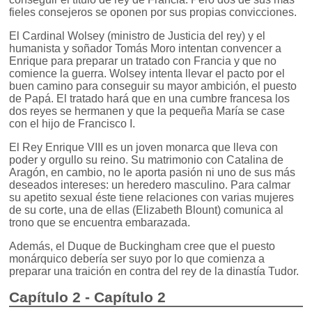
fieles consejeros se oponen por sus propias convicciones.
El Cardinal Wolsey (ministro de Justicia del rey) y el
humanista y soñador Tomás Moro intentan convencer a
Enrique para preparar un tratado con Francia y que no
comience la guerra. Wolsey intenta llevar el pacto por el
buen camino para conseguir su mayor ambición, el puesto
de Papá. El tratado hará que en una cumbre francesa los
dos reyes se hermanen y que la pequeña María se case
con el hijo de Francisco I.
El Rey Enrique VIII es un joven monarca que lleva con
poder y orgullo su reino. Su matrimonio con Catalina de
Aragón, en cambio, no le aporta pasión ni uno de sus más
deseados intereses: un heredero masculino. Para calmar
su apetito sexual éste tiene relaciones con varias mujeres
de su corte, una de ellas (Elizabeth Blount) comunica al
trono que se encuentra embarazada.
Además, el Duque de Buckingham cree que el puesto
monárquico debería ser suyo por lo que comienza a
preparar una traición en contra del rey de la dinastía Tudor.
Capítulo 2 - Capítulo 2