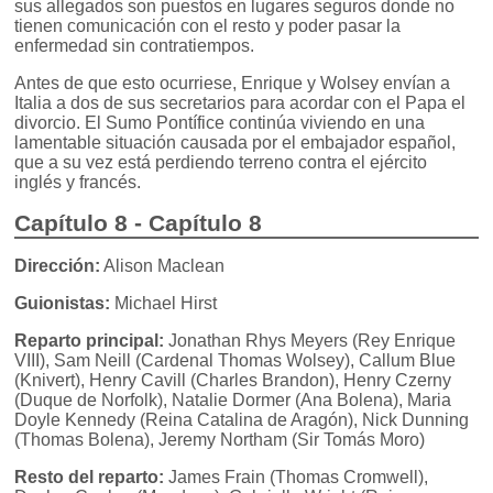
sus allegados son puestos en lugares seguros donde no
tienen comunicación con el resto y poder pasar la
enfermedad sin contratiempos.
Antes de que esto ocurriese, Enrique y Wolsey envían a
Italia a dos de sus secretarios para acordar con el Papa el
divorcio. El Sumo Pontífice continúa viviendo en una
lamentable situación causada por el embajador español,
que a su vez está perdiendo terreno contra el ejército
inglés y francés.
Capítulo 8 - Capítulo 8
Dirección:
Alison Maclean
Guionistas:
Michael Hirst
Reparto principal:
Jonathan Rhys Meyers (Rey Enrique
VIII), Sam Neill (Cardenal Thomas Wolsey), Callum Blue
(Knivert), Henry Cavill (Charles Brandon), Henry Czerny
(Duque de Norfolk), Natalie Dormer (Ana Bolena), Maria
Doyle Kennedy (Reina Catalina de Aragón), Nick Dunning
(Thomas Bolena), Jeremy Northam (Sir Tomás Moro)
Resto del reparto:
James Frain (Thomas Cromwell),