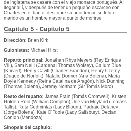
de Inglaterra se casará con el viejo monarca portugués. Al
llegar allí, y después de tener un pequeño escarceo con
Charles en el barco, descubre su peor temor, su futuro
marido es un hombre mayor a punto de morirse.
Capítulo 5 - Capítulo 5
Dirección:
Brian Kirk
Guionistas:
Michael Hirst
Reparto principal:
Jonathan Rhys Meyers (Rey Enrique
VIII), Sam Neill (Cardenal Thomas Wolsey), Callum Blue
(Knivert), Henry Cavill (Charles Brandon), Henry Czerny
(Duque de Norfolk), Natalie Dormer (Ana Bolena), Maria
Doyle Kennedy (Reina Catalina de Aragón), Nick Dunning
(Thomas Bolena), Jeremy Northam (Sir Tomás Moro)
Resto del reparto:
James Frain (Tomás Cromwell), Kristen
Holden-Reid (William Compton), Joe van Moyland (Tomáss
Tallis), Ruta Gedmintas (Lady Blount), Padraic Delaney
(Jorge Bolena), Kate O´Toole (Lady Salisbury), Declan
Conlon (Mendoza)
Sinopsis del capítulo: