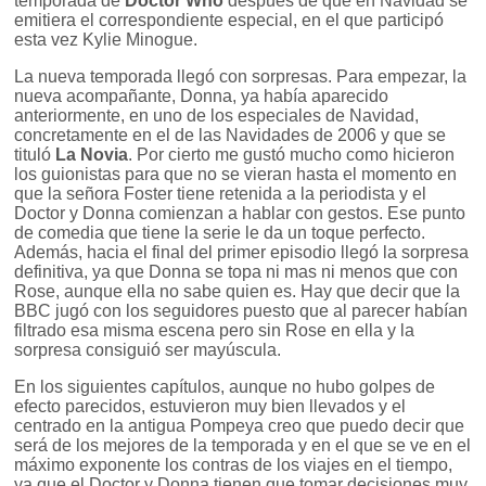
temporada de
Doctor Who
después de que en Navidad se
emitiera el correspondiente especial, en el que participó
esta vez Kylie Minogue.
La nueva temporada llegó con sorpresas. Para empezar, la
nueva acompañante, Donna, ya había aparecido
anteriormente, en uno de los especiales de Navidad,
concretamente en el de las Navidades de 2006 y que se
tituló
La Novia
. Por cierto me gustó mucho como hicieron
los guionistas para que no se vieran hasta el momento en
que la señora Foster tiene retenida a la periodista y el
Doctor y Donna comienzan a hablar con gestos. Ese punto
de comedia que tiene la serie le da un toque perfecto.
Además, hacia el final del primer episodio llegó la sorpresa
definitiva, ya que Donna se topa ni mas ni menos que con
Rose, aunque ella no sabe quien es. Hay que decir que la
BBC jugó con los seguidores puesto que al parecer habían
filtrado esa misma escena pero sin Rose en ella y la
sorpresa consiguió ser mayúscula.
En los siguientes capítulos, aunque no hubo golpes de
efecto parecidos, estuvieron muy bien llevados y el
centrado en la antigua Pompeya creo que puedo decir que
será de los mejores de la temporada y en el que se ve en el
máximo exponente los contras de los viajes en el tiempo,
ya que el Doctor y Donna tienen que tomar decisiones muy